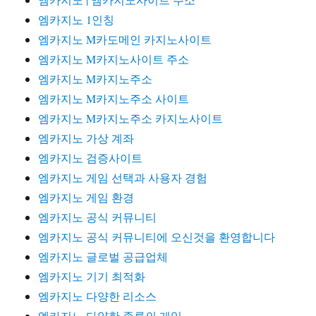
엠카지노 1인칭
엠카지노 M카도메인 카지노사이트
엠카지노 M카지노사이트 주소
엠카지노 M카지노주소
엠카지노 M카지노주소 사이트
엠카지노 M카지노주소 카지노사이트
엠카지노 가상 계좌
엠카지노 검증사이트
엠카지노 게임 선택과 사용자 경험
엠카지노 게임 환경
엠카지노 공식 커뮤니티
엠카지노 공식 커뮤니티에 오신것을 환영합니다
엠카지노 글로벌 공급업체
엠카지노 기기 최적화
엠카지노 다양한 리소스
엠카지노 다양한 종류의 게임