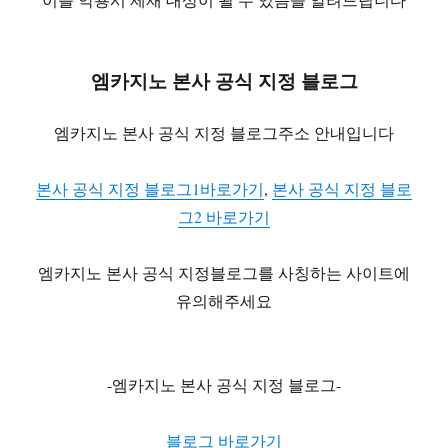
엠카지노 본사 공식 지정 블로그
엠카지노 본사 공식 지정 블로그주소 안내입니다
본사 공식 지정 블로그1바로가기
,
본사 공식 지정 블로
그2 바로가기
엠카지노 본사 공식 지정블로그를 사칭하는 사이트에
유의해주세요
-엠카지노 본사 공식 지정 블로그-
블로그 바로가기