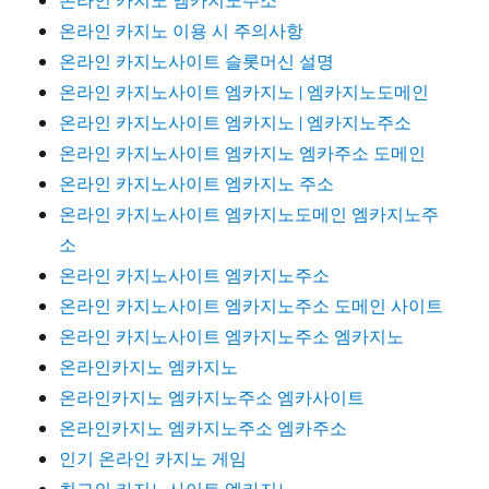
온라인 카지노 이용 시 주의사항
온라인 카지노사이트 슬롯머신 설명
온라인 카지노사이트 엠카지노 | 엠카지노도메인
온라인 카지노사이트 엠카지노 | 엠카지노주소
온라인 카지노사이트 엠카지노 엠카주소 도메인
온라인 카지노사이트 엠카지노 주소
온라인 카지노사이트 엠카지노도메인 엠카지노주
소
온라인 카지노사이트 엠카지노주소
온라인 카지노사이트 엠카지노주소 도메인 사이트
온라인 카지노사이트 엠카지노주소 엠카지노
온라인카지노 엠카지노
온라인카지노 엠카지노주소 엠카사이트
온라인카지노 엠카지노주소 엠카주소
인기 온라인 카지노 게임
최고의 카지노사이트 엠카지노