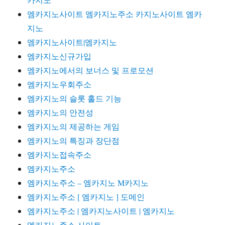
엠카지노사이트 엠카지노주소 카지노사이트 엠카
지노
엠카지노사이트|엠카지노
엠카지노신규가입
엠카지노에서의 보너스 및 프로모션
엠카지노우회주소
엠카지노의 슬롯 홀드 기능
엠카지노의 안전성
엠카지노의 제공하는 게임
엠카지노의 특징과 장단점
엠카지노접속주소
엠카지노주소
엠카지노주소 – 엠카지노 M카지노
엠카지노주소 [ 엠카지노 ] 도메인
엠카지노주소 | 엠카지노사이트 | 엠카지노
엠카지노주소 사이트