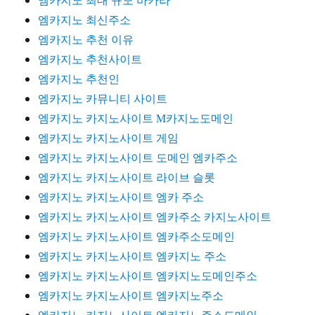
엠카지노 최신주소
엠카지노 추천 이유
엠카지노 추천사이트
엠카지노 추천인
엠카지노 카뮤니티 사이트
엠카지노 카지노사이트 M카지노도메인
엠카지노 카지노사이트 게임
엠카지노 카지노사이트 도메인 엠카주소
엠카지노 카지노사이트 라이브 슬롯
엠카지노 카지노사이트 엠카 주소
엠카지노 카지노사이트 엠카주소 카지노사이트
엠카지노 카지노사이트 엠카주소도메인
엠카지노 카지노사이트 엠카지노 주소
엠카지노 카지노사이트 엠카지노도메인주소
엠카지노 카지노사이트 엠카지노주소
엠카지노 카지노사이트 엠카지노주소도메인