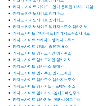
카지노 사이트 가이드 – 인기 온라인 카지노 게임
카지노 카지노사이트 엠카주소
카지노 카지노사이트 엠카지노
카지노 카지노사이트 엠카지노주소 엠카지노
카지노사이트 | 엠카지노 | 엠카지노주소사이트
카지노사이트 M카지노 엠카지노주소
카지노사이트 선탞시 중요한 요소
카지노사이트 엠카도메인 엠카주소
카지노사이트 엠카도메인 엠카지노
카지노사이트 엠카주소 도메인
카지노사이트 엠카주소 엠카도메인
카지노사이트 엠카주소 엠카지노주소
카지노사이트 엠카지노 – 도메인 주소
카지노사이트 엠카지노 -엠카도메인주소
카지노사이트 엠카지노 | 엠카사이트주소
카지노사이트 엠카지노 | 엠카지노주소