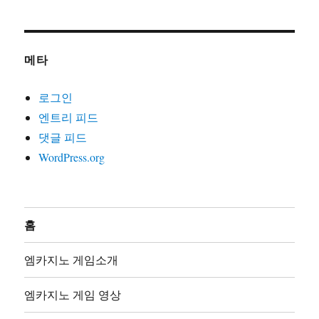
메타
로그인
엔트리 피드
댓글 피드
WordPress.org
홈
엠카지노 게임소개
엠카지노 게임 영상