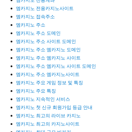
엠카지노 전용카지노사이트
엠카지노 접속주소
엠카지노 주소
엠카지노 주소 도메인
엠카지노 주소 사이트 도메인
엠카지노 주소 엠카지노 도메인
엠카지노 주소 엠카지노 사이트
엠카지노 주소 엠카지노 사이트 도메인
엠카지노 주소 엠카지노사이트
엠카지노 주요 게임 정보 및 특징
엠카지노 주요 특징
엠카지노 지속적인 서비스
엠카지노 첫 신규 회원가입 등급 안내
엠카지노 최고의 라이브 카지노
엠카지노 최고의 카지노사이트
엠카지노 최대 규모 바카라