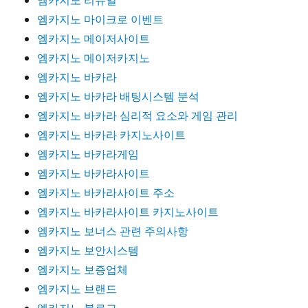
엠카지노 마이크로 이벤트
엠카지노 메이저사이트
엠카지노 메이저카지노
엠카지노 바카라
엠카지노 바카라 배팅시스템 분석
엠카지노 바카라 심리적 요소와 게임 관리
엠카지노 바카라 카지노사이트
엠카지노 바카라게임
엠카지노 바카라사이트
엠카지노 바카라사이트 주소
엠카지노 바카라사이트 카지노사이트
엠카지노 보너스 관련 주의사항
엠카지노 보안시스템
엠카지노 보증업체
엠카지노 브랜드
엠카지노 블로그