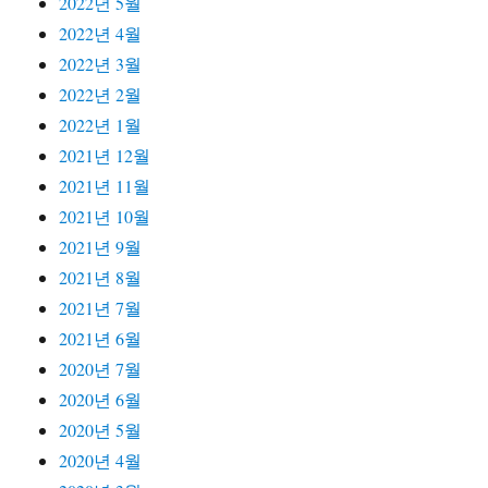
2022년 5월
2022년 4월
2022년 3월
2022년 2월
2022년 1월
2021년 12월
2021년 11월
2021년 10월
2021년 9월
2021년 8월
2021년 7월
2021년 6월
2020년 7월
2020년 6월
2020년 5월
2020년 4월