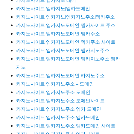
카지노사이트 엠카지노|엠카도메인
카지노사이트 엠카지노|엠카지노주소|엠카주소
카지노사이트 엠카지노도메인 엠카사이트 주소
카지노사이트 엠카지노도메인 엠카주소
카지노사이트 엠카지노도메인 엠카주소 사이트
카지노사이트 엠카지노도메인 엠카지노주소
카지노사이트 엠카지노도메인 엠카지노주소 엠카
지노
카지노사이트 엠카지노도메인 카지노주소
카지노사이트 엠카지노주소 – 도메인
카지노사이트 엠카지노주소 도메인
카지노사이트 엠카지노주소 도메인사이트
카지노사이트 엠카지노주소 엠카 도메인
카지노사이트 엠카지노주소 엠카도메인
카지노사이트 엠카지노주소 엠카도메인 사이트
카지노사이트 엠카지노주소 엠카사이트