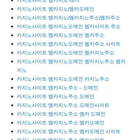
카지노사이트 엠카지노|엠카도메인
카지노사이트 엠카지노|엠카지노주소|엠카주소
카지노사이트 엠카지노도메인 엠카사이트 주소
카지노사이트 엠카지노도메인 엠카주소
카지노사이트 엠카지노도메인 엠카주소 사이트
카지노사이트 엠카지노도메인 엠카지노주소
카지노사이트 엠카지노도메인 엠카지노주소 엠카
지노
카지노사이트 엠카지노도메인 카지노주소
카지노사이트 엠카지노주소 – 도메인
카지노사이트 엠카지노주소 도메인
카지노사이트 엠카지노주소 도메인사이트
카지노사이트 엠카지노주소 엠카 도메인
카지노사이트 엠카지노주소 엠카도메인
카지노사이트 엠카지노주소 엠카도메인 사이트
카지노사이트 엠카지노주소 엠카사이트