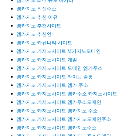
엠카지노 최신주소
엠카지노 추천 이유
엠카지노 추천사이트
엠카지노 추천인
엠카지노 카뮤니티 사이트
엠카지노 카지노사이트 M카지노도메인
엠카지노 카지노사이트 게임
엠카지노 카지노사이트 도메인 엠카주소
엠카지노 카지노사이트 라이브 슬롯
엠카지노 카지노사이트 엠카 주소
엠카지노 카지노사이트 엠카주소 카지노사이트
엠카지노 카지노사이트 엠카주소도메인
엠카지노 카지노사이트 엠카지노 주소
엠카지노 카지노사이트 엠카지노도메인주소
엠카지노 카지노사이트 엠카지노주소
엠카지노 카지노사이트 엠카지노주소도메인