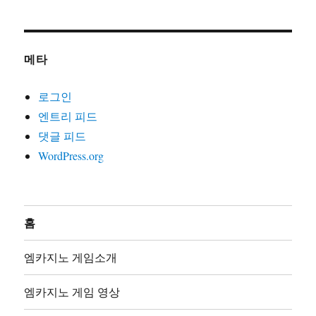
메타
로그인
엔트리 피드
댓글 피드
WordPress.org
홈
엠카지노 게임소개
엠카지노 게임 영상