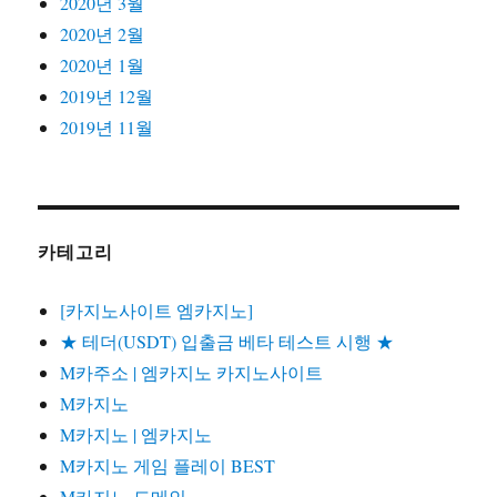
2020년 3월
2020년 2월
2020년 1월
2019년 12월
2019년 11월
카테고리
[카지노사이트 엠카지노]
★ 테더(USDT) 입출금 베타 테스트 시행 ★
M카주소 | 엠카지노 카지노사이트
M카지노
M카지노 | 엠카지노
M카지노 게임 플레이 BEST
M카지노 도메인