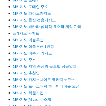
M카지노 도메인 주소
M카지노 라이브카지노
M카지노 롤링 전용카지노
M카지노 바카라 심리적 요소와 게임 관리
m카지노 사이트
M카지노 에볼루션
M카지노 에볼루션 1인칭
M카지노 이주기 카지노
M카지노 주소
M카지노 지역 중심의 글로벌 공급업체
M카지노 추천인
M카지노 카지노사이트 엠카지노주소
M카지노 프라그매틱 한국어테이블 오픈
M카지노 회원가입
M카지노(M casino)소개
M카지노|엠카지노 주소