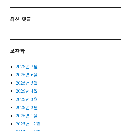
최신 댓글
보관함
2026년 7월
2026년 6월
2026년 5월
2026년 4월
2026년 3월
2026년 2월
2026년 1월
2025년 12월