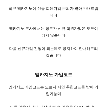
최근 엠카지노에 신규 회원가입 문의가 많아 안내드립
니다
엠카지노 본사에서는 당분간 신규 회원가입은 오픈이
되지 않습니다
다음 신규가입 진행이 되는데로 공지하여 안내해드리
겠습니다
엠카지노 가입코드
엠카지노 가입코드는 오로지 지인 추천코드를 받아 가
입가능며
이를 악용시 제재 대상이 될 수 있음을 알려드립니다