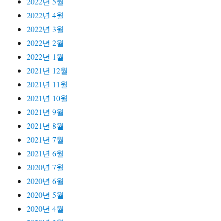
2022년 5월
2022년 4월
2022년 3월
2022년 2월
2022년 1월
2021년 12월
2021년 11월
2021년 10월
2021년 9월
2021년 8월
2021년 7월
2021년 6월
2020년 7월
2020년 6월
2020년 5월
2020년 4월