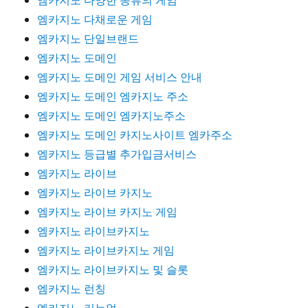
엠카지노 다채로운 게임
엠카지노 단일브랜드
엠카지노 도메인
엠카지노 도메인 게임 서비스 안내
엠카지노 도메인 엠카지노 주소
엠카지노 도메인 엠카지노주소
엠카지노 도메인 카지노사이트 엠카주소
엠카지노 등급별 추가입금서비스
엠카지노 라이브
엠카지노 라이브 카지노
엠카지노 라이브 카지노 게임
엠카지노 라이브카지노
엠카지노 라이브카지노 게임
엠카지노 라이브카지노 및 슬롯
엠카지노 런칭
엠카지노 리뉴얼