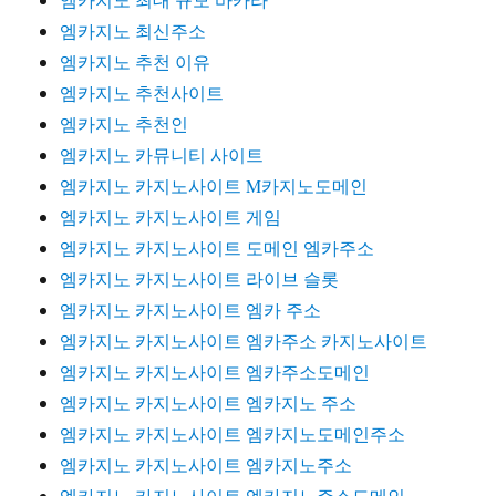
엠카지노 최신주소
엠카지노 추천 이유
엠카지노 추천사이트
엠카지노 추천인
엠카지노 카뮤니티 사이트
엠카지노 카지노사이트 M카지노도메인
엠카지노 카지노사이트 게임
엠카지노 카지노사이트 도메인 엠카주소
엠카지노 카지노사이트 라이브 슬롯
엠카지노 카지노사이트 엠카 주소
엠카지노 카지노사이트 엠카주소 카지노사이트
엠카지노 카지노사이트 엠카주소도메인
엠카지노 카지노사이트 엠카지노 주소
엠카지노 카지노사이트 엠카지노도메인주소
엠카지노 카지노사이트 엠카지노주소
엠카지노 카지노사이트 엠카지노주소도메인