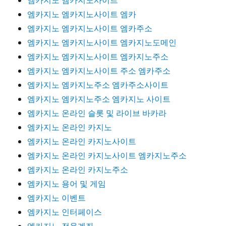
엠카지노 엠카지노사이트 엠카
엠카지노 엠카지노사이트 엠카주소
엠카지노 엠카지노사이트 엠카지노도메인
엠카지노 엠카지노사이트 엠카지노주소
엠카지노 엠카지노사이트 주소 엠카주소
엠카지노 엠카지노주소 엠카주소사이트
엠카지노 엠카지노주소 엠카지노 사이트
엠카지노 온라인 슬롯 및 라이브 바카라
엠카지노 온라인 카지노
엠카지노 온라인 카지노사이트
엠카지노 온라인 카지노사이트 엠카지노주소
엠카지노 온라인 카지노주소
엠카지노 용어 및 게임
엠카지노 이벤트
엠카지노 인터페이스
엠카지노 전용계좌