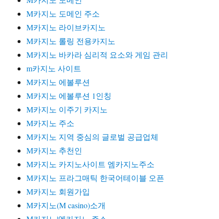
M카지노 도메인 주소
M카지노 라이브카지노
M카지노 롤링 전용카지노
M카지노 바카라 심리적 요소와 게임 관리
m카지노 사이트
M카지노 에볼루션
M카지노 에볼루션 1인칭
M카지노 이주기 카지노
M카지노 주소
M카지노 지역 중심의 글로벌 공급업체
M카지노 추천인
M카지노 카지노사이트 엠카지노주소
M카지노 프라그매틱 한국어테이블 오픈
M카지노 회원가입
M카지노(M casino)소개
M카지노|엠카지노 주소