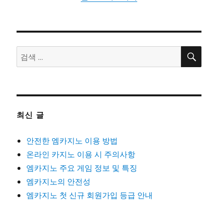
검
검
색
색:
최신 글
안전한 엠카지노 이용 방법
온라인 카지노 이용 시 주의사항
엠카지노 주요 게임 정보 및 특징
엠카지노의 안전성
엠카지노 첫 신규 회원가입 등급 안내