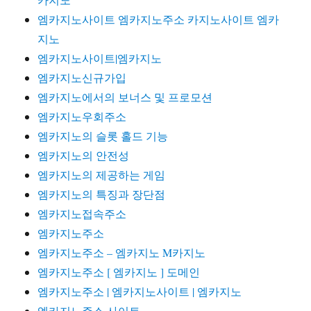
엠카지노사이트 엠카지노주소 카지노사이트 엠카
지노
엠카지노사이트|엠카지노
엠카지노신규가입
엠카지노에서의 보너스 및 프로모션
엠카지노우회주소
엠카지노의 슬롯 홀드 기능
엠카지노의 안전성
엠카지노의 제공하는 게임
엠카지노의 특징과 장단점
엠카지노접속주소
엠카지노주소
엠카지노주소 – 엠카지노 M카지노
엠카지노주소 [ 엠카지노 ] 도메인
엠카지노주소 | 엠카지노사이트 | 엠카지노
엠카지노주소 사이트