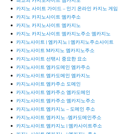
카지노 사이트 가이드 – 인기 온라인 카지노 게임
카지노 카지노사이트 엠카주소
카지노 카지노사이트 엠카지노
카지노 카지노사이트 엠카지노주소 엠카지노
카지노사이트 | 엠카지노 | 엠카지노주소사이트
카지노사이트 M카지노 엠카지노주소
카지노사이트 선탞시 중요한 요소
카지노사이트 엠카도메인 엠카주소
카지노사이트 엠카도메인 엠카지노
카지노사이트 엠카주소 도메인
카지노사이트 엠카주소 엠카도메인
카지노사이트 엠카주소 엠카지노주소
카지노사이트 엠카지노 – 도메인 주소
카지노사이트 엠카지노 -엠카도메인주소
카지노사이트 엠카지노 | 엠카사이트주소
카지노사이트 엠카지노 | 엠카지노주소