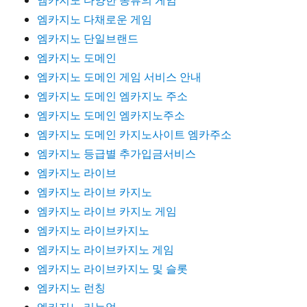
엠카지노 다채로운 게임
엠카지노 단일브랜드
엠카지노 도메인
엠카지노 도메인 게임 서비스 안내
엠카지노 도메인 엠카지노 주소
엠카지노 도메인 엠카지노주소
엠카지노 도메인 카지노사이트 엠카주소
엠카지노 등급별 추가입금서비스
엠카지노 라이브
엠카지노 라이브 카지노
엠카지노 라이브 카지노 게임
엠카지노 라이브카지노
엠카지노 라이브카지노 게임
엠카지노 라이브카지노 및 슬롯
엠카지노 런칭
엠카지노 리뉴얼