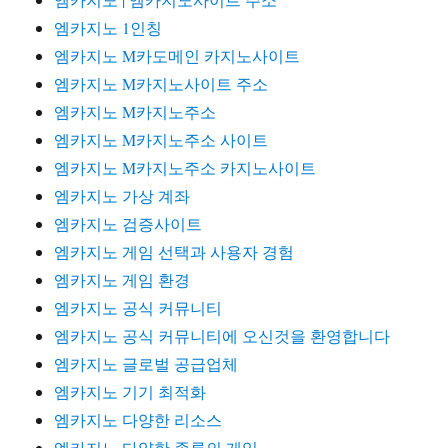
엠카지노 1인칭
엠카지노 M카도메인 카지노사이트
엠카지노 M카지노사이트 주소
엠카지노 M카지노주소
엠카지노 M카지노주소 사이트
엠카지노 M카지노주소 카지노사이트
엠카지노 가상 계좌
엠카지노 검증사이트
엠카지노 게임 선택과 사용자 경험
엠카지노 게임 환경
엠카지노 공식 커뮤니티
엠카지노 공식 커뮤니티에 오신것을 환영합니다
엠카지노 글로벌 공급업체
엠카지노 기기 최적화
엠카지노 다양한 리소스
엠카지노 다양한 종류의 게임