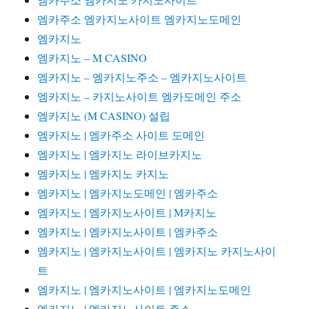
엠카주소 엠카지노사이트 엠카지노도메인
엠카지노
엠카지노 – M CASINO
엠카지노 – 엠카지노주소 – 엠카지노사이트
엠카지노 – 카지노사이트 엠카도메인 주소
엠카지노 (M CASINO) 설립
엠카지노 | 엠카주소 사이트 도메인
엠카지노 | 엠카지노 라이브카지노
엠카지노 | 엠카지노 카지노
엠카지노 | 엠카지노도메인 | 엠카주소
엠카지노 | 엠카지노사이트 | M카지노
엠카지노 | 엠카지노사이트 | 엠카주소
엠카지노 | 엠카지노사이트 | 엠카지노 카지노사이
트
엠카지노 | 엠카지노사이트 | 엠카지노도메인
엠카지노 | 엠카지노사이트 주소