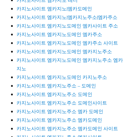
카지노사이트 엠카지노|엠카도메인
카지노사이트 엠카지노|엠카지노주소|엠카주소
카지노사이트 엠카지노도메인 엠카사이트 주소
카지노사이트 엠카지노도메인 엠카주소
카지노사이트 엠카지노도메인 엠카주소 사이트
카지노사이트 엠카지노도메인 엠카지노주소
카지노사이트 엠카지노도메인 엠카지노주소 엠카
지노
카지노사이트 엠카지노도메인 카지노주소
카지노사이트 엠카지노주소 – 도메인
카지노사이트 엠카지노주소 도메인
카지노사이트 엠카지노주소 도메인사이트
카지노사이트 엠카지노주소 엠카 도메인
카지노사이트 엠카지노주소 엠카도메인
카지노사이트 엠카지노주소 엠카도메인 사이트
카지노사이트 엠카지노주소 엠카사이트