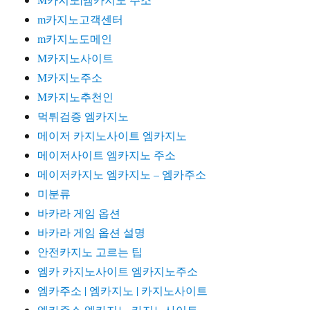
m카지노고객센터
m카지노도메인
M카지노사이트
M카지노주소
M카지노추천인
먹튀검증 엠카지노
메이저 카지노사이트 엠카지노
메이저사이트 엠카지노 주소
메이저카지노 엠카지노 – 엠카주소
미분류
바카라 게임 옵션
바카라 게임 옵션 설명
안전카지노 고르는 팁
엠카 카지노사이트 엠카지노주소
엠카주소 | 엠카지노 | 카지노사이트
엠카주소 엠카지노 카지노사이트