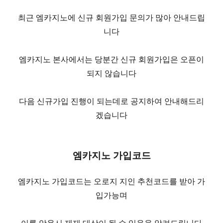
최근 엠카지노에 신규 회원가입 문의가 많아 안내드립
니다
엠카지노 본사에서는 당분간 신규 회원가입은 오픈이
되지 않습니다
다음 신규가입 진행이 되는데로 공지하여 안내해드리
겠습니다
엠카지노 가입코드
엠카지노 가입코드는 오로지 지인 추천코드를 받아 가
입가능며
이를 악용시 제재 대상이 될 수 있음을 알려드립니다