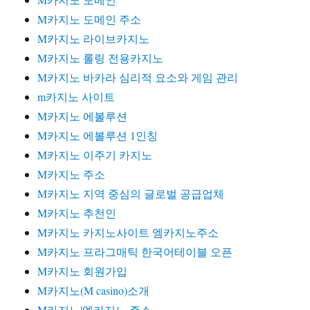
M카지노 도메인 주소
M카지노 라이브카지노
M카지노 롤링 전용카지노
M카지노 바카라 심리적 요소와 게임 관리
m카지노 사이트
M카지노 에볼루션
M카지노 에볼루션 1인칭
M카지노 이주기 카지노
M카지노 주소
M카지노 지역 중심의 글로벌 공급업체
M카지노 추천인
M카지노 카지노사이트 엠카지노주소
M카지노 프라그매틱 한국어테이블 오픈
M카지노 회원가입
M카지노(M casino)소개
M카지노|엠카지노 주소