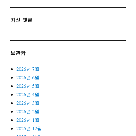
최신 댓글
보관함
2026년 7월
2026년 6월
2026년 5월
2026년 4월
2026년 3월
2026년 2월
2026년 1월
2025년 12월