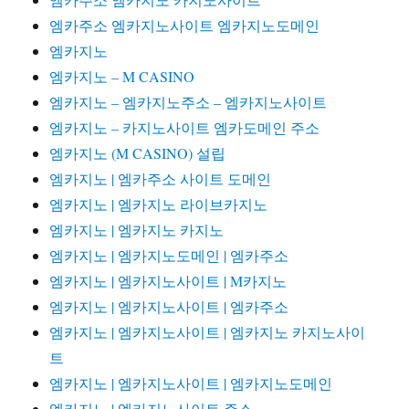
엠카주소 엠카지노사이트 엠카지노도메인
엠카지노
엠카지노 – M CASINO
엠카지노 – 엠카지노주소 – 엠카지노사이트
엠카지노 – 카지노사이트 엠카도메인 주소
엠카지노 (M CASINO) 설립
엠카지노 | 엠카주소 사이트 도메인
엠카지노 | 엠카지노 라이브카지노
엠카지노 | 엠카지노 카지노
엠카지노 | 엠카지노도메인 | 엠카주소
엠카지노 | 엠카지노사이트 | M카지노
엠카지노 | 엠카지노사이트 | 엠카주소
엠카지노 | 엠카지노사이트 | 엠카지노 카지노사이
트
엠카지노 | 엠카지노사이트 | 엠카지노도메인
엠카지노 | 엠카지노사이트 주소