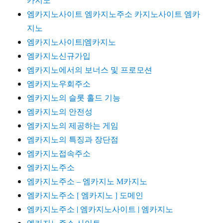
엠카지노사이트 엠카지노주소 카지노사이트 엠카
지노
엠카지노사이트|엠카지노
엠카지노신규가입
엠카지노에서의 보너스 및 프로모션
엠카지노우회주소
엠카지노의 슬롯 홀드 기능
엠카지노의 안전성
엠카지노의 제공하는 게임
엠카지노의 특징과 장단점
엠카지노접속주소
엠카지노주소
엠카지노주소 – 엠카지노 M카지노
엠카지노주소 [ 엠카지노 ] 도메인
엠카지노주소 | 엠카지노사이트 | 엠카지노
엠카지노주소 사이트