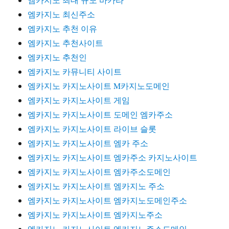
엠카지노 최신주소
엠카지노 추천 이유
엠카지노 추천사이트
엠카지노 추천인
엠카지노 카뮤니티 사이트
엠카지노 카지노사이트 M카지노도메인
엠카지노 카지노사이트 게임
엠카지노 카지노사이트 도메인 엠카주소
엠카지노 카지노사이트 라이브 슬롯
엠카지노 카지노사이트 엠카 주소
엠카지노 카지노사이트 엠카주소 카지노사이트
엠카지노 카지노사이트 엠카주소도메인
엠카지노 카지노사이트 엠카지노 주소
엠카지노 카지노사이트 엠카지노도메인주소
엠카지노 카지노사이트 엠카지노주소
엠카지노 카지노사이트 엠카지노주소도메인