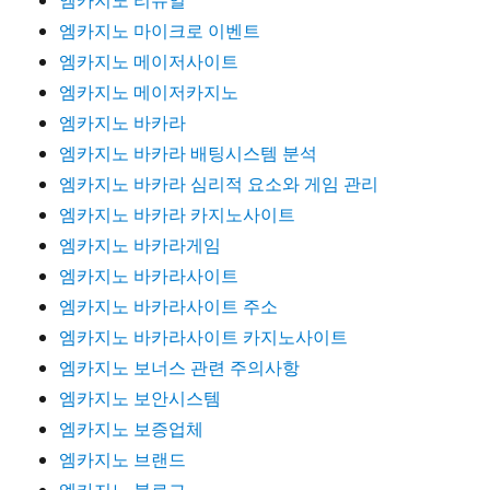
엠카지노 마이크로 이벤트
엠카지노 메이저사이트
엠카지노 메이저카지노
엠카지노 바카라
엠카지노 바카라 배팅시스템 분석
엠카지노 바카라 심리적 요소와 게임 관리
엠카지노 바카라 카지노사이트
엠카지노 바카라게임
엠카지노 바카라사이트
엠카지노 바카라사이트 주소
엠카지노 바카라사이트 카지노사이트
엠카지노 보너스 관련 주의사항
엠카지노 보안시스템
엠카지노 보증업체
엠카지노 브랜드
엠카지노 블로그