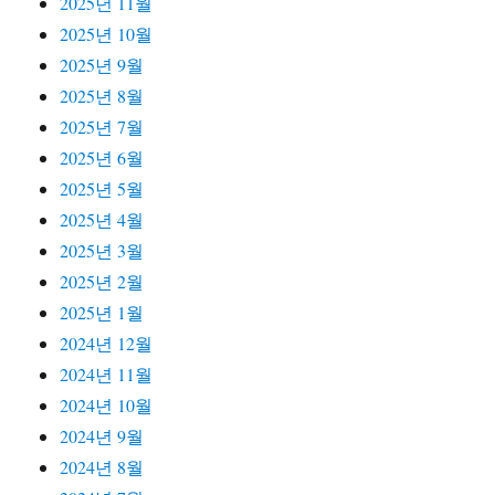
2025년 11월
2025년 10월
2025년 9월
2025년 8월
2025년 7월
2025년 6월
2025년 5월
2025년 4월
2025년 3월
2025년 2월
2025년 1월
2024년 12월
2024년 11월
2024년 10월
2024년 9월
2024년 8월