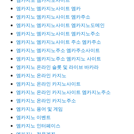
엠카지노 엠카지노사이트 엠카
엠카지노 엠카지노사이트 엠카주소
엠카지노 엠카지노사이트 엠카지노도메인
엠카지노 엠카지노사이트 엠카지노주소
엠카지노 엠카지노사이트 주소 엠카주소
엠카지노 엠카지노주소 엠카주소사이트
엠카지노 엠카지노주소 엠카지노 사이트
엠카지노 온라인 슬롯 및 라이브 바카라
엠카지노 온라인 카지노
엠카지노 온라인 카지노사이트
엠카지노 온라인 카지노사이트 엠카지노주소
엠카지노 온라인 카지노주소
엠카지노 용어 및 게임
엠카지노 이벤트
엠카지노 인터페이스
엠카지노 전용계좌