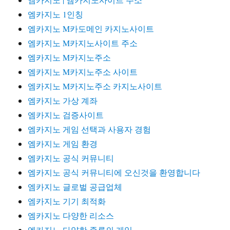
엠카지노 1인칭
엠카지노 M카도메인 카지노사이트
엠카지노 M카지노사이트 주소
엠카지노 M카지노주소
엠카지노 M카지노주소 사이트
엠카지노 M카지노주소 카지노사이트
엠카지노 가상 계좌
엠카지노 검증사이트
엠카지노 게임 선택과 사용자 경험
엠카지노 게임 환경
엠카지노 공식 커뮤니티
엠카지노 공식 커뮤니티에 오신것을 환영합니다
엠카지노 글로벌 공급업체
엠카지노 기기 최적화
엠카지노 다양한 리소스
엠카지노 다양한 종류의 게임