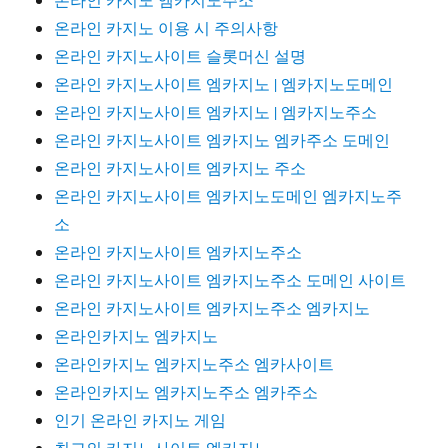
온라인 카지노 이용 시 주의사항
온라인 카지노사이트 슬롯머신 설명
온라인 카지노사이트 엠카지노 | 엠카지노도메인
온라인 카지노사이트 엠카지노 | 엠카지노주소
온라인 카지노사이트 엠카지노 엠카주소 도메인
온라인 카지노사이트 엠카지노 주소
온라인 카지노사이트 엠카지노도메인 엠카지노주
소
온라인 카지노사이트 엠카지노주소
온라인 카지노사이트 엠카지노주소 도메인 사이트
온라인 카지노사이트 엠카지노주소 엠카지노
온라인카지노 엠카지노
온라인카지노 엠카지노주소 엠카사이트
온라인카지노 엠카지노주소 엠카주소
인기 온라인 카지노 게임
최고의 카지노사이트 엠카지노