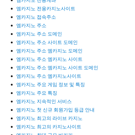
엠카지노 전용카지노사이트
엠카지노 접속주소
엠카지노 주소
엠카지노 주소 도메인
엠카지노 주소 사이트 도메인
엠카지노 주소 엠카지노 도메인
엠카지노 주소 엠카지노 사이트
엠카지노 주소 엠카지노 사이트 도메인
엠카지노 주소 엠카지노사이트
엠카지노 주요 게임 정보 및 특징
엠카지노 주요 특징
엠카지노 지속적인 서비스
엠카지노 첫 신규 회원가입 등급 안내
엠카지노 최고의 라이브 카지노
엠카지노 최고의 카지노사이트
엠카지노 최대 규모 바카라