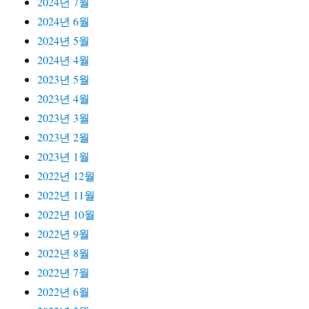
2024년 7월
2024년 6월
2024년 5월
2024년 4월
2023년 5월
2023년 4월
2023년 3월
2023년 2월
2023년 1월
2022년 12월
2022년 11월
2022년 10월
2022년 9월
2022년 8월
2022년 7월
2022년 6월