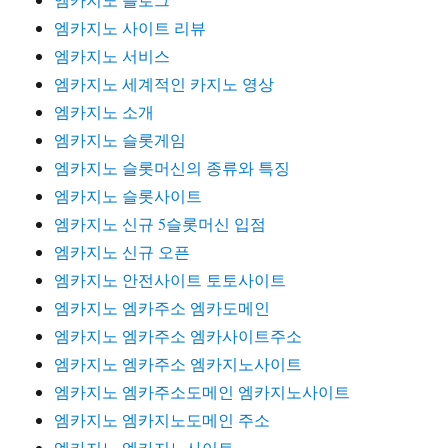
엠카지노 사이트 리뷰
엠카지노 서비스
엠카지노 세계적인 카지노 영상
엠카지노 소개
엠카지노 슬롯게임
엠카지노 슬롯머신의 종류와 특징
엠카지노 슬롯사이트
엠카지노 신규 5슬롯머신 입점
엠카지노 신규 오픈
엠카지노 안전사이트 토토사이트
엠카지노 엠카주소 엠카도메인
엠카지노 엠카주소 엠카사이트주소
엠카지노 엠카주소 엠카지노사이트
엠카지노 엠카주소도메인 엠카지노사이트
엠카지노 엠카지노도메인 주소
엠카지노 엠카지노사이트