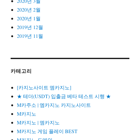
2020년 3월
2020년 2월
2020년 1월
2019년 12월
2019년 11월
카테고리
[카지노사이트 엠카지노]
★ 테더(USDT) 입출금 베타 테스트 시행 ★
M카주소 | 엠카지노 카지노사이트
M카지노
M카지노 | 엠카지노
M카지노 게임 플레이 BEST
M카지노 도메인