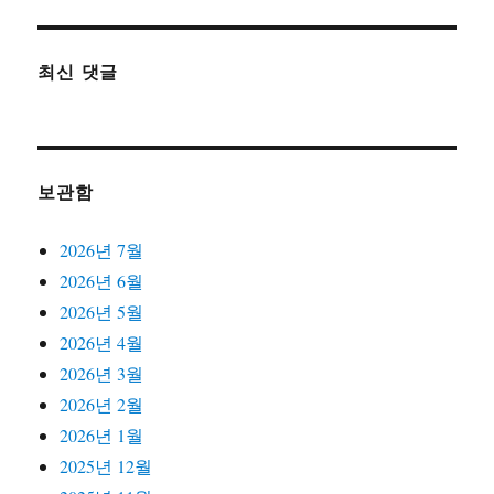
최신 댓글
보관함
2026년 7월
2026년 6월
2026년 5월
2026년 4월
2026년 3월
2026년 2월
2026년 1월
2025년 12월