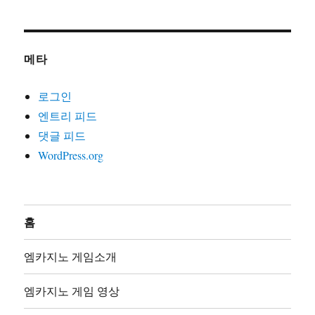
메타
로그인
엔트리 피드
댓글 피드
WordPress.org
홈
엠카지노 게임소개
엠카지노 게임 영상