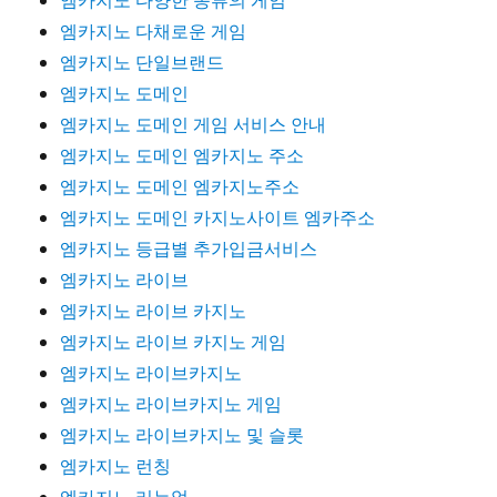
엠카지노 다채로운 게임
엠카지노 단일브랜드
엠카지노 도메인
엠카지노 도메인 게임 서비스 안내
엠카지노 도메인 엠카지노 주소
엠카지노 도메인 엠카지노주소
엠카지노 도메인 카지노사이트 엠카주소
엠카지노 등급별 추가입금서비스
엠카지노 라이브
엠카지노 라이브 카지노
엠카지노 라이브 카지노 게임
엠카지노 라이브카지노
엠카지노 라이브카지노 게임
엠카지노 라이브카지노 및 슬롯
엠카지노 런칭
엠카지노 리뉴얼