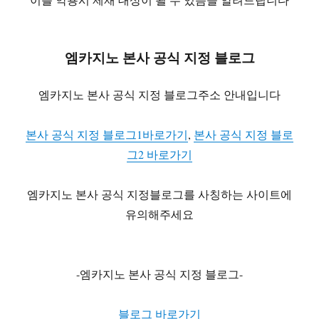
엠카지노 본사 공식 지정 블로그
엠카지노 본사 공식 지정 블로그주소 안내입니다
본사 공식 지정 블로그1바로가기
,
본사 공식 지정 블로
그2 바로가기
엠카지노 본사 공식 지정블로그를 사칭하는 사이트에
유의해주세요
-엠카지노 본사 공식 지정 블로그-
블로그 바로가기