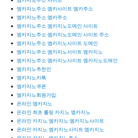
엠카지노주소 엠카사이트 엠카주소
엠카지노주소 엠카주소
엠카지노주소 엠카지노도메인 사이트
엠카지노주소 엠카지노도메인 사이트 주소
엠카지노주소 엠카지노사이트 도메인
엠카지노주소 엠카지노사이트 엠카지노
엠카지노주소 엠카지노사이트 엠카지노도메인
엠카지노추천인
엠카지노카톡
엠카지노쿠폰
엠카지노회원가입
온라인 엠카지노
온라인 최초 롤링 카지노 엠카지노
온라인 카지노 엠카지노 엠카지노사이트
온라인 카지노 엠카지노사이트 엠카지노
온라인 카지노 엠카지노주소