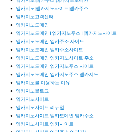
엠카지노|엠카지노사이트|엠카주소
엠카지노고객센터
엠카지노도메인
엠카지노도메인 | 엠카지노주소 | 엠카지노사이트
엠카지노도메인 엠카주소 사이트
엠카지노도메인 엠카주소사이트
엠카지노도메인 엠카지노사이트 주소
엠카지노도메인 엠카지노주소 사이트
엠카지노도메인 엠카지노주소 엠카지노
엠카지노를 이용하는 이유
엠카지노블로그
엠카지노사이트
엠카지노사이트 리뉴얼
엠카지노사이트 엠카도메인 엠카주소
엠카지노사이트 엠카사이트
엠카지노사이트 엠카주소 엠카지노