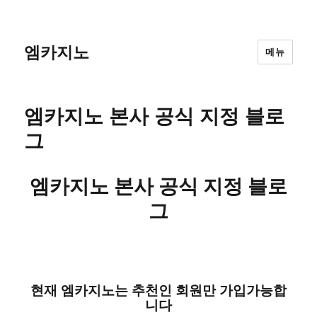
엠카지노
메뉴
엠카지노 본사 공식 지정 블로
그
엠카지노 본사 공식 지정 블로
그
현재 엠카지노는 추천인 회원만 가입가능합
니다