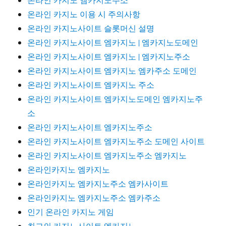
온라인 카지노 이용 시 주의사항
온라인 카지노사이트 슬롯머신 설명
온라인 카지노사이트 엠카지노 | 엠카지노도메인
온라인 카지노사이트 엠카지노 | 엠카지노주소
온라인 카지노사이트 엠카지노 엠카주소 도메인
온라인 카지노사이트 엠카지노 주소
온라인 카지노사이트 엠카지노도메인 엠카지노주
소
온라인 카지노사이트 엠카지노주소
온라인 카지노사이트 엠카지노주소 도메인 사이트
온라인 카지노사이트 엠카지노주소 엠카지노
온라인카지노 엠카지노
온라인카지노 엠카지노주소 엠카사이트
온라인카지노 엠카지노주소 엠카주소
인기 온라인 카지노 게임
최고의 카지노사이트 엠카지노