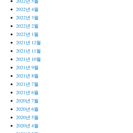
2022년 5월
2022년 4월
2022년 3월
2022년 2월
2022년 1월
2021년 12월
2021년 11월
2021년 10월
2021년 9월
2021년 8월
2021년 7월
2021년 6월
2020년 7월
2020년 6월
2020년 5월
2020년 4월