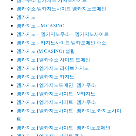
엠카주소 엠카지노사이트 엠카지노도메인
엠카지노
엠카지노 – M CASINO
엠카지노 – 엠카지노주소 – 엠카지노사이트
엠카지노 – 카지노사이트 엠카도메인 주소
엠카지노 (M CASINO) 설립
엠카지노 | 엠카주소 사이트 도메인
엠카지노 | 엠카지노 라이브카지노
엠카지노 | 엠카지노 카지노
엠카지노 | 엠카지노도메인 | 엠카주소
엠카지노 | 엠카지노사이트 | M카지노
엠카지노 | 엠카지노사이트 | 엠카주소
엠카지노 | 엠카지노사이트 | 엠카지노 카지노사이
트
엠카지노 | 엠카지노사이트 | 엠카지노도메인
엠카지노 | 엠카지노사이트 주소