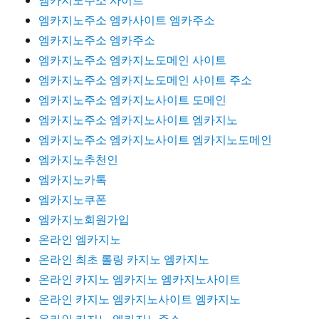
엠카지노주소 엠카사이트 엠카주소
엠카지노주소 엠카주소
엠카지노주소 엠카지노도메인 사이트
엠카지노주소 엠카지노도메인 사이트 주소
엠카지노주소 엠카지노사이트 도메인
엠카지노주소 엠카지노사이트 엠카지노
엠카지노주소 엠카지노사이트 엠카지노도메인
엠카지노추천인
엠카지노카톡
엠카지노쿠폰
엠카지노회원가입
온라인 엠카지노
온라인 최초 롤링 카지노 엠카지노
온라인 카지노 엠카지노 엠카지노사이트
온라인 카지노 엠카지노사이트 엠카지노
온라인 카지노 엠카지노주소