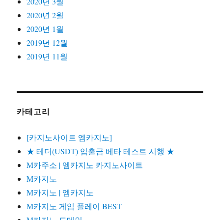
2020년 3월
2020년 2월
2020년 1월
2019년 12월
2019년 11월
카테고리
[카지노사이트 엠카지노]
★ 테더(USDT) 입출금 베타 테스트 시행 ★
M카주소 | 엠카지노 카지노사이트
M카지노
M카지노 | 엠카지노
M카지노 게임 플레이 BEST
M카지노 도메인