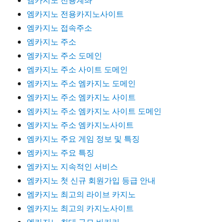
엠카지노 전용카지노사이트
엠카지노 접속주소
엠카지노 주소
엠카지노 주소 도메인
엠카지노 주소 사이트 도메인
엠카지노 주소 엠카지노 도메인
엠카지노 주소 엠카지노 사이트
엠카지노 주소 엠카지노 사이트 도메인
엠카지노 주소 엠카지노사이트
엠카지노 주요 게임 정보 및 특징
엠카지노 주요 특징
엠카지노 지속적인 서비스
엠카지노 첫 신규 회원가입 등급 안내
엠카지노 최고의 라이브 카지노
엠카지노 최고의 카지노사이트
엠카지노 최대 규모 바카라