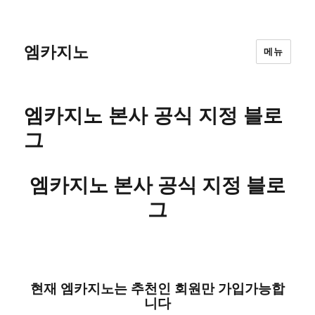
엠카지노
메뉴
엠카지노 본사 공식 지정 블로
그
엠카지노 본사 공식 지정 블로
그
현재 엠카지노는 추천인 회원만 가입가능합
니다