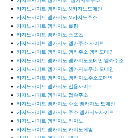
카지노사이트 엠카지노 M카지노도메인
카지노사이트 엠카지노 M카지노주소
카지노사이트 엠카지노 롤링
카지노사이트 엠카지노 스포츠
카지노사이트 엠카지노 엠카주소 사이트
카지노사이트 엠카지노 엠카주소 엠카도메인
카지노사이트 엠카지노 엠카지노도메인 엠카주소
카지노사이트 엠카지노 엠카지노주소 도메인
카지노사이트 엠카지노 엠카지노주소도메인
카지노사이트 엠카지노 전용사이트
카지노사이트 엠카지노 접속주소
카지노사이트 엠카지노 주소 엠카지노 도메인
카지노사이트 엠카지노 주소 엠카지노사이트
카지노사이트 엠카지노 카지노
카지노사이트 엠카지노 카지노게임
카지노사이트 엠카지노 테더