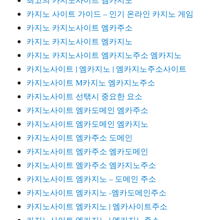
카지노 사이트 가이드 – 인기 온라인 카지노 게임
카지노 카지노사이트 엠카주소
카지노 카지노사이트 엠카지노
카지노 카지노사이트 엠카지노주소 엠카지노
카지노사이트 | 엠카지노 | 엠카지노주소사이트
카지노사이트 M카지노 엠카지노주소
카지노사이트 선탞시 중요한 요소
카지노사이트 엠카도메인 엠카주소
카지노사이트 엠카도메인 엠카지노
카지노사이트 엠카주소 도메인
카지노사이트 엠카주소 엠카도메인
카지노사이트 엠카주소 엠카지노주소
카지노사이트 엠카지노 – 도메인 주소
카지노사이트 엠카지노 -엠카도메인주소
카지노사이트 엠카지노 | 엠카사이트주소
카지노사이트 엠카지노 | 엠카지노주소