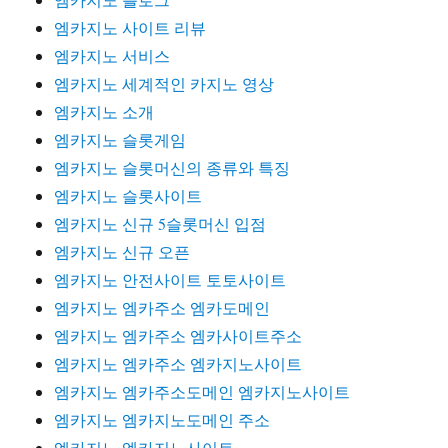
엠카지노 사이트 리뷰
엠카지노 서비스
엠카지노 세계적인 카지노 영상
엠카지노 소개
엠카지노 슬롯게임
엠카지노 슬롯머신의 종류와 특징
엠카지노 슬롯사이트
엠카지노 신규 5슬롯머신 입점
엠카지노 신규 오픈
엠카지노 안전사이트 토토사이트
엠카지노 엠카주소 엠카도메인
엠카지노 엠카주소 엠카사이트주소
엠카지노 엠카주소 엠카지노사이트
엠카지노 엠카주소도메인 엠카지노사이트
엠카지노 엠카지노도메인 주소
엠카지노 엠카지노사이트