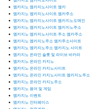
엠카지노 엠카지노사이트 엠카
엠카지노 엠카지노사이트 엠카주소
엠카지노 엠카지노사이트 엠카지노도메인
엠카지노 엠카지노사이트 엠카지노주소
엠카지노 엠카지노사이트 주소 엠카주소
엠카지노 엠카지노주소 엠카주소사이트
엠카지노 엠카지노주소 엠카지노 사이트
엠카지노 온라인 슬롯 및 라이브 바카라
엠카지노 온라인 카지노
엠카지노 온라인 카지노사이트
엠카지노 온라인 카지노사이트 엠카지노주소
엠카지노 온라인 카지노주소
엠카지노 용어 및 게임
엠카지노 이벤트
엠카지노 인터페이스
엠카지노 전용계좌