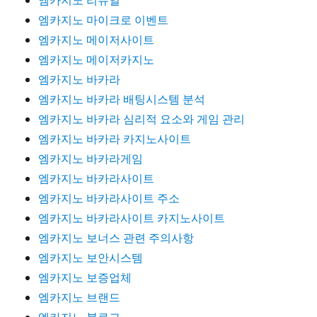
엠카지노 마이크로 이벤트
엠카지노 메이저사이트
엠카지노 메이저카지노
엠카지노 바카라
엠카지노 바카라 배팅시스템 분석
엠카지노 바카라 심리적 요소와 게임 관리
엠카지노 바카라 카지노사이트
엠카지노 바카라게임
엠카지노 바카라사이트
엠카지노 바카라사이트 주소
엠카지노 바카라사이트 카지노사이트
엠카지노 보너스 관련 주의사항
엠카지노 보안시스템
엠카지노 보증업체
엠카지노 브랜드
엠카지노 블로그