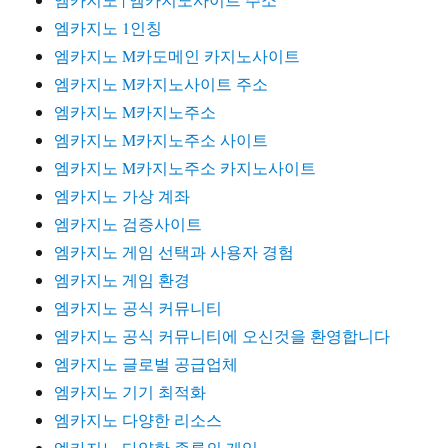
엠카지노 1인칭
엠카지노 M카도메인 카지노사이트
엠카지노 M카지노사이트 주소
엠카지노 M카지노주소
엠카지노 M카지노주소 사이트
엠카지노 M카지노주소 카지노사이트
엠카지노 가상 계좌
엠카지노 검증사이트
엠카지노 게임 선택과 사용자 경험
엠카지노 게임 환경
엠카지노 공식 커뮤니티
엠카지노 공식 커뮤니티에 오신것을 환영합니다
엠카지노 글로벌 공급업체
엠카지노 기기 최적화
엠카지노 다양한 리소스
엠카지노 다양한 종류의 게임