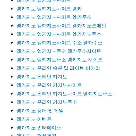
엠카지노 엠카지노사이트 엠카
엠카지노 엠카지노사이트 엠카주소
엠카지노 엠카지노사이트 엠카지노도메인
엠카지노 엠카지노사이트 엠카지노주소
엠카지노 엠카지노사이트 주소 엠카주소
엠카지노 엠카지노주소 엠카주소사이트
엠카지노 엠카지노주소 엠카지노 사이트
엠카지노 온라인 슬롯 및 라이브 바카라
엠카지노 온라인 카지노
엠카지노 온라인 카지노사이트
엠카지노 온라인 카지노사이트 엠카지노주소
엠카지노 온라인 카지노주소
엠카지노 용어 및 게임
엠카지노 이벤트
엠카지노 인터페이스
엠카지노 전용계좌