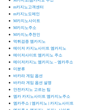
m카지노고객센터
m카지노도메인
M카지노사이트
M카지노주소
M카지노추천인
먹튀검증 엠카지노
메이저 카지노사이트 엠카지노
메이저사이트 엠카지노 주소
메이저카지노 엠카지노 – 엠카주소
미분류
바카라 게임 옵션
바카라 게임 옵션 설명
안전카지노 고르는 팁
엠카 카지노사이트 엠카지노주소
엠카주소 | 엠카지노 | 카지노사이트
엠카주소 엠카지노 카지노사이트