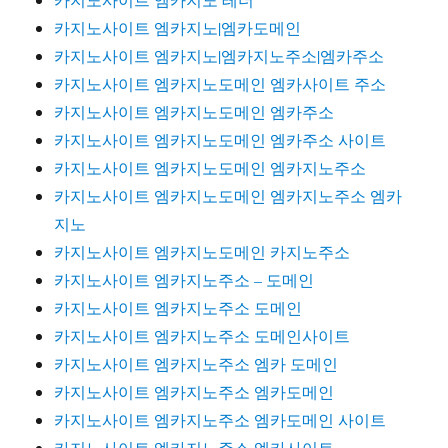
카지노사이트 엠카지노|엠카도메인
카지노사이트 엠카지노|엠카지노주소|엠카주소
카지노사이트 엠카지노도메인 엠카사이트 주소
카지노사이트 엠카지노도메인 엠카주소
카지노사이트 엠카지노도메인 엠카주소 사이트
카지노사이트 엠카지노도메인 엠카지노주소
카지노사이트 엠카지노도메인 엠카지노주소 엠카
지노
카지노사이트 엠카지노도메인 카지노주소
카지노사이트 엠카지노주소 – 도메인
카지노사이트 엠카지노주소 도메인
카지노사이트 엠카지노주소 도메인사이트
카지노사이트 엠카지노주소 엠카 도메인
카지노사이트 엠카지노주소 엠카도메인
카지노사이트 엠카지노주소 엠카도메인 사이트
카지노사이트 엠카지노주소 엠카사이트