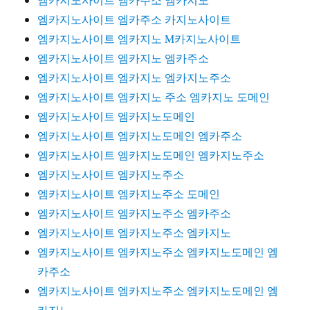
엠카지노사이트 엠카주소 카지노사이트
엠카지노사이트 엠카지노 M카지노사이트
엠카지노사이트 엠카지노 엠카주소
엠카지노사이트 엠카지노 엠카지노주소
엠카지노사이트 엠카지노 주소 엠카지노 도메인
엠카지노사이트 엠카지노도메인
엠카지노사이트 엠카지노도메인 엠카주소
엠카지노사이트 엠카지노도메인 엠카지노주소
엠카지노사이트 엠카지노주소
엠카지노사이트 엠카지노주소 도메인
엠카지노사이트 엠카지노주소 엠카주소
엠카지노사이트 엠카지노주소 엠카지노
엠카지노사이트 엠카지노주소 엠카지노도메인 엠
카주소
엠카지노사이트 엠카지노주소 엠카지노도메인 엠
카지노