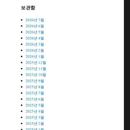
보관함
2026년 7월
2026년 6월
2026년 5월
2026년 4월
2026년 3월
2026년 2월
2026년 1월
2025년 12월
2025년 11월
2025년 10월
2025년 9월
2025년 8월
2025년 7월
2025년 6월
2025년 5월
2025년 4월
2025년 3월
2025년 2월
2025년 1월