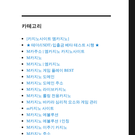
카테고리
[카지노사이트 엠카지노]
★ 테더(USDT) 입출금 베타 테스트 시행 ★
M카주소 | 엠카지노 카지노사이트
M카지노
M카지노 | 엠카지노
M카지노 게임 플레이 BEST
M카지노 도메인
M카지노 도메인 주소
M카지노 라이브카지노
M카지노 롤링 전용카지노
M카지노 바카라 심리적 요소와 게임 관리
m카지노 사이트
M카지노 에볼루션
M카지노 에볼루션 1인칭
M카지노 이주기 카지노
M카지노 주소