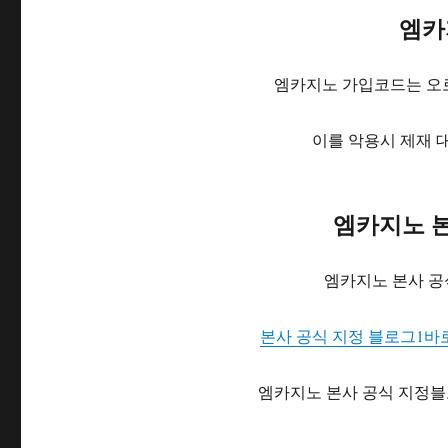
엠카
엠카지노 가입코드는 오
이를 악용시 제재 
엠카지노 본
엠카지노 본사 공
본사 공식 지정 블로그1
엠카지노 본사 공식 지정