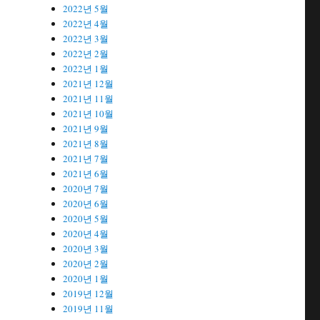
2022년 5월
2022년 4월
2022년 3월
2022년 2월
2022년 1월
2021년 12월
2021년 11월
2021년 10월
2021년 9월
2021년 8월
2021년 7월
2021년 6월
2020년 7월
2020년 6월
2020년 5월
2020년 4월
2020년 3월
2020년 2월
2020년 1월
2019년 12월
2019년 11월