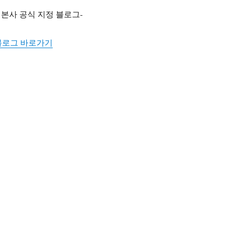
 본사 공식 지정 블로그-
블로그 바로가기