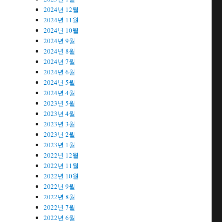
2024년 12월
2024년 11월
2024년 10월
2024년 9월
2024년 8월
2024년 7월
2024년 6월
2024년 5월
2024년 4월
2023년 5월
2023년 4월
2023년 3월
2023년 2월
2023년 1월
2022년 12월
2022년 11월
2022년 10월
2022년 9월
2022년 8월
2022년 7월
2022년 6월