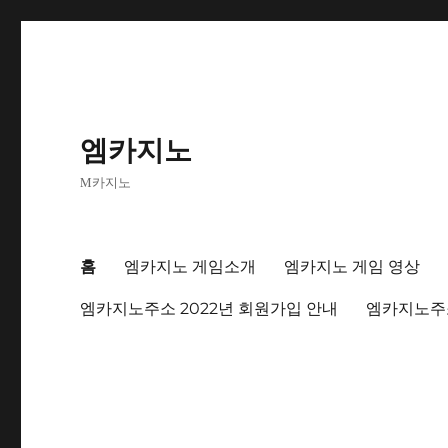
엠카지노
M카지노
홈
엠카지노 게임소개
엠카지노 게임 영상
엠카지노주소 2022년 회원가입 안내
엠카지노주소