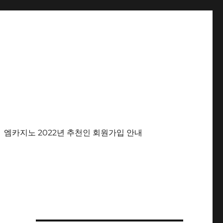
엠카지노 2022년 추천인 회원가입 안내