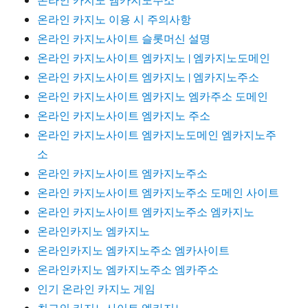
온라인 카지노 이용 시 주의사항
온라인 카지노사이트 슬롯머신 설명
온라인 카지노사이트 엠카지노 | 엠카지노도메인
온라인 카지노사이트 엠카지노 | 엠카지노주소
온라인 카지노사이트 엠카지노 엠카주소 도메인
온라인 카지노사이트 엠카지노 주소
온라인 카지노사이트 엠카지노도메인 엠카지노주
소
온라인 카지노사이트 엠카지노주소
온라인 카지노사이트 엠카지노주소 도메인 사이트
온라인 카지노사이트 엠카지노주소 엠카지노
온라인카지노 엠카지노
온라인카지노 엠카지노주소 엠카사이트
온라인카지노 엠카지노주소 엠카주소
인기 온라인 카지노 게임
최고의 카지노사이트 엠카지노