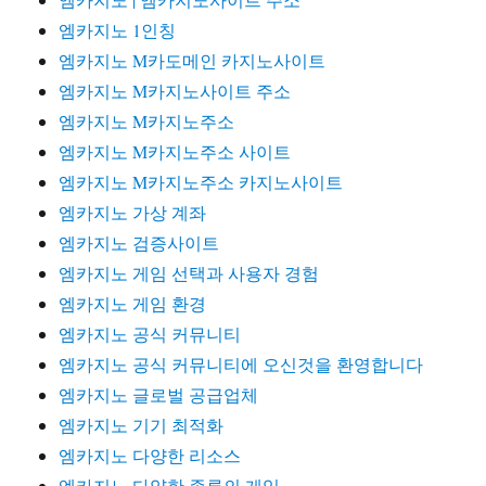
엠카지노 1인칭
엠카지노 M카도메인 카지노사이트
엠카지노 M카지노사이트 주소
엠카지노 M카지노주소
엠카지노 M카지노주소 사이트
엠카지노 M카지노주소 카지노사이트
엠카지노 가상 계좌
엠카지노 검증사이트
엠카지노 게임 선택과 사용자 경험
엠카지노 게임 환경
엠카지노 공식 커뮤니티
엠카지노 공식 커뮤니티에 오신것을 환영합니다
엠카지노 글로벌 공급업체
엠카지노 기기 최적화
엠카지노 다양한 리소스
엠카지노 다양한 종류의 게임