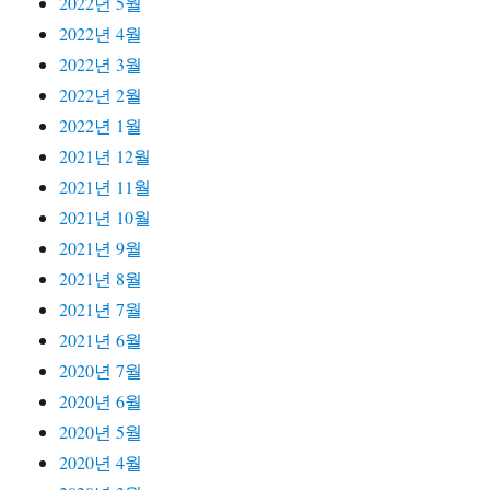
2022년 5월
2022년 4월
2022년 3월
2022년 2월
2022년 1월
2021년 12월
2021년 11월
2021년 10월
2021년 9월
2021년 8월
2021년 7월
2021년 6월
2020년 7월
2020년 6월
2020년 5월
2020년 4월