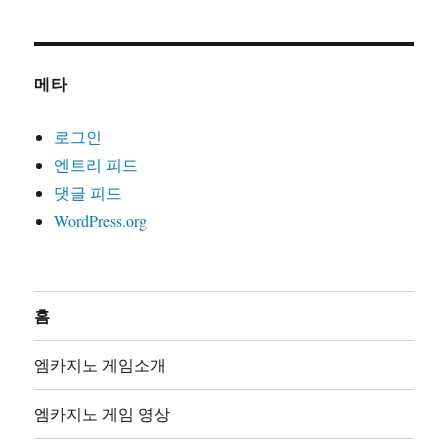
메타
로그인
엔트리 피드
댓글 피드
WordPress.org
홈
엠카지노 게임소개
엠카지노 게임 영상