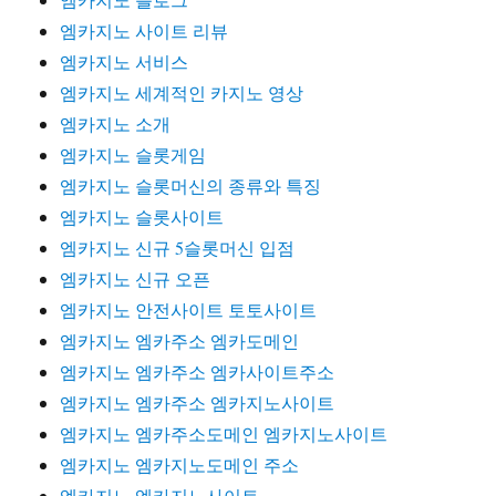
엠카지노 사이트 리뷰
엠카지노 서비스
엠카지노 세계적인 카지노 영상
엠카지노 소개
엠카지노 슬롯게임
엠카지노 슬롯머신의 종류와 특징
엠카지노 슬롯사이트
엠카지노 신규 5슬롯머신 입점
엠카지노 신규 오픈
엠카지노 안전사이트 토토사이트
엠카지노 엠카주소 엠카도메인
엠카지노 엠카주소 엠카사이트주소
엠카지노 엠카주소 엠카지노사이트
엠카지노 엠카주소도메인 엠카지노사이트
엠카지노 엠카지노도메인 주소
엠카지노 엠카지노사이트