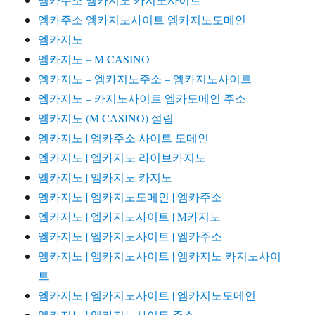
엠카주소 엠카지노사이트 엠카지노도메인
엠카지노
엠카지노 – M CASINO
엠카지노 – 엠카지노주소 – 엠카지노사이트
엠카지노 – 카지노사이트 엠카도메인 주소
엠카지노 (M CASINO) 설립
엠카지노 | 엠카주소 사이트 도메인
엠카지노 | 엠카지노 라이브카지노
엠카지노 | 엠카지노 카지노
엠카지노 | 엠카지노도메인 | 엠카주소
엠카지노 | 엠카지노사이트 | M카지노
엠카지노 | 엠카지노사이트 | 엠카주소
엠카지노 | 엠카지노사이트 | 엠카지노 카지노사이
트
엠카지노 | 엠카지노사이트 | 엠카지노도메인
엠카지노 | 엠카지노사이트 주소