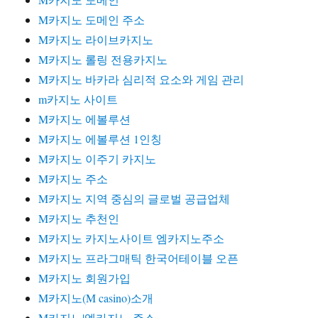
M카지노 도메인 주소
M카지노 라이브카지노
M카지노 롤링 전용카지노
M카지노 바카라 심리적 요소와 게임 관리
m카지노 사이트
M카지노 에볼루션
M카지노 에볼루션 1인칭
M카지노 이주기 카지노
M카지노 주소
M카지노 지역 중심의 글로벌 공급업체
M카지노 추천인
M카지노 카지노사이트 엠카지노주소
M카지노 프라그매틱 한국어테이블 오픈
M카지노 회원가입
M카지노(M casino)소개
M카지노|엠카지노 주소