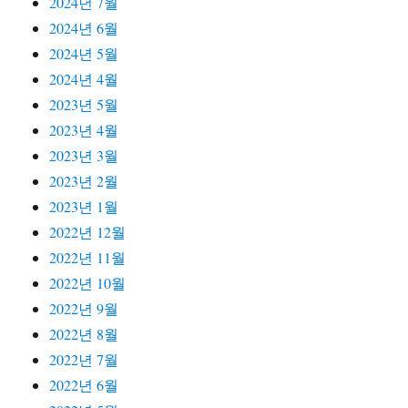
2024년 7월
2024년 6월
2024년 5월
2024년 4월
2023년 5월
2023년 4월
2023년 3월
2023년 2월
2023년 1월
2022년 12월
2022년 11월
2022년 10월
2022년 9월
2022년 8월
2022년 7월
2022년 6월