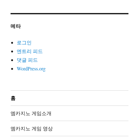
메타
로그인
엔트리 피드
댓글 피드
WordPress.org
홈
엠카지노 게임소개
엠카지노 게임 영상