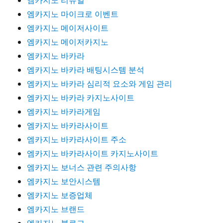
엠카지노 마이크로 이벤트
엠카지노 메이저사이트
엠카지노 메이저카지노
엠카지노 바카라
엠카지노 바카라 배팅시스템 분석
엠카지노 바카라 심리적 요소와 게임 관리
엠카지노 바카라 카지노사이트
엠카지노 바카라게임
엠카지노 바카라사이트
엠카지노 바카라사이트 주소
엠카지노 바카라사이트 카지노사이트
엠카지노 보너스 관련 주의사항
엠카지노 보안시스템
엠카지노 보증업체
엠카지노 브랜드
엠카지노 블로그