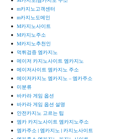
m카지노고객센터
m카지노도메인
M카지노사이트
M카지노주소
M카지노추천인
먹튀검증 엠카지노
메이저 카지노사이트 엠카지노
메이저사이트 엠카지노 주소
메이저카지노 엠카지노 – 엠카주소
미분류
바카라 게임 옵션
바카라 게임 옵션 설명
안전카지노 고르는 팁
엠카 카지노사이트 엠카지노주소
엠카주소 | 엠카지노 | 카지노사이트
엠카주소 엠카지노 카지노사이트