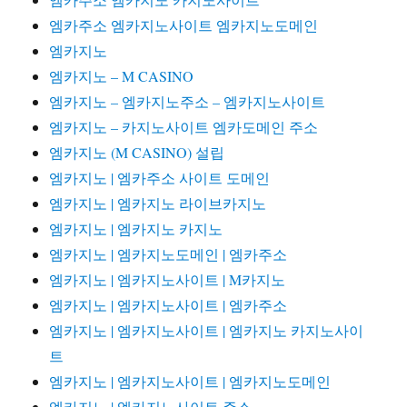
엠카주소 엠카지노사이트 엠카지노도메인
엠카지노
엠카지노 – M CASINO
엠카지노 – 엠카지노주소 – 엠카지노사이트
엠카지노 – 카지노사이트 엠카도메인 주소
엠카지노 (M CASINO) 설립
엠카지노 | 엠카주소 사이트 도메인
엠카지노 | 엠카지노 라이브카지노
엠카지노 | 엠카지노 카지노
엠카지노 | 엠카지노도메인 | 엠카주소
엠카지노 | 엠카지노사이트 | M카지노
엠카지노 | 엠카지노사이트 | 엠카주소
엠카지노 | 엠카지노사이트 | 엠카지노 카지노사이
트
엠카지노 | 엠카지노사이트 | 엠카지노도메인
엠카지노 | 엠카지노사이트 주소