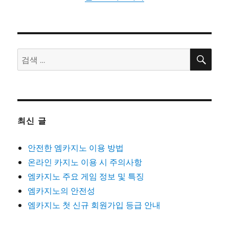
검
검
색
색:
최신 글
안전한 엠카지노 이용 방법
온라인 카지노 이용 시 주의사항
엠카지노 주요 게임 정보 및 특징
엠카지노의 안전성
엠카지노 첫 신규 회원가입 등급 안내