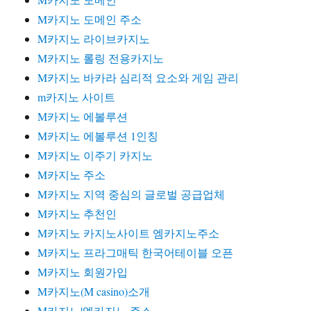
M카지노 도메인 주소
M카지노 라이브카지노
M카지노 롤링 전용카지노
M카지노 바카라 심리적 요소와 게임 관리
m카지노 사이트
M카지노 에볼루션
M카지노 에볼루션 1인칭
M카지노 이주기 카지노
M카지노 주소
M카지노 지역 중심의 글로벌 공급업체
M카지노 추천인
M카지노 카지노사이트 엠카지노주소
M카지노 프라그매틱 한국어테이블 오픈
M카지노 회원가입
M카지노(M casino)소개
M카지노|엠카지노 주소