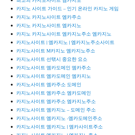
카지노 사이트 가이드 – 인기 온라인 카지노 게임
카지노 카지노사이트 엠카주소
카지노 카지노사이트 엠카지노
카지노 카지노사이트 엠카지노주소 엠카지노
카지노사이트 | 엠카지노 | 엠카지노주소사이트
카지노사이트 M카지노 엠카지노주소
카지노사이트 선탞시 중요한 요소
카지노사이트 엠카도메인 엠카주소
카지노사이트 엠카도메인 엠카지노
카지노사이트 엠카주소 도메인
카지노사이트 엠카주소 엠카도메인
카지노사이트 엠카주소 엠카지노주소
카지노사이트 엠카지노 – 도메인 주소
카지노사이트 엠카지노 -엠카도메인주소
카지노사이트 엠카지노 | 엠카사이트주소
카지노사이트 엠카지노 | 엠카지노주소