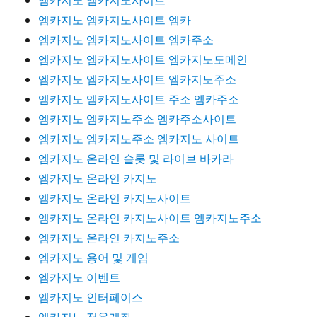
엠카지노 엠카지노사이트 엠카
엠카지노 엠카지노사이트 엠카주소
엠카지노 엠카지노사이트 엠카지노도메인
엠카지노 엠카지노사이트 엠카지노주소
엠카지노 엠카지노사이트 주소 엠카주소
엠카지노 엠카지노주소 엠카주소사이트
엠카지노 엠카지노주소 엠카지노 사이트
엠카지노 온라인 슬롯 및 라이브 바카라
엠카지노 온라인 카지노
엠카지노 온라인 카지노사이트
엠카지노 온라인 카지노사이트 엠카지노주소
엠카지노 온라인 카지노주소
엠카지노 용어 및 게임
엠카지노 이벤트
엠카지노 인터페이스
엠카지노 전용계좌