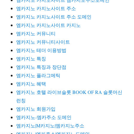
엠카지노 카지노사이트 주소
엠카지노 카지노사이트 주소 도메인
엠카지노 카지노사이트 카지노
엠카지노 커뮤니티
엠카지노 커뮤니티사이트
엠카지노 테더 이용방법
엠카지노 특징
엠카지노 특징과 장단점
엠카지노 플라그메틱
엠카지노 혜택
엠카지노 호텔 라이브슬롯 BOOK OF RA 슬롯머신
런칭
엠카지노 회원가입
엠카지노-엠카주소 도메인
엠카지노|M카지노|엠카지노주소
엠카지노|엠카주소|엠카지노도메인