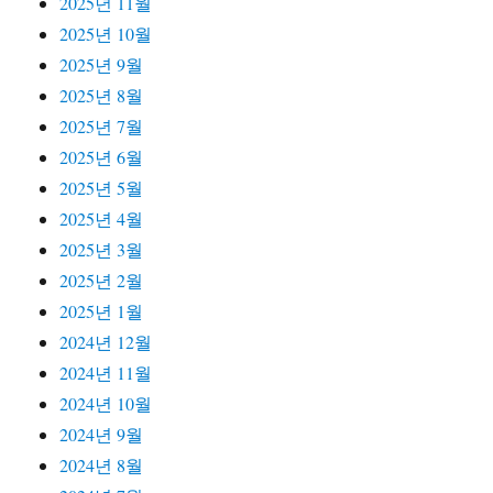
2025년 11월
2025년 10월
2025년 9월
2025년 8월
2025년 7월
2025년 6월
2025년 5월
2025년 4월
2025년 3월
2025년 2월
2025년 1월
2024년 12월
2024년 11월
2024년 10월
2024년 9월
2024년 8월