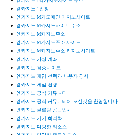
엠카지노 1인칭
엠카지노 M카도메인 카지노사이트
엠카지노 M카지노사이트 주소
엠카지노 M카지노주소
엠카지노 M카지노주소 사이트
엠카지노 M카지노주소 카지노사이트
엠카지노 가상 계좌
엠카지노 검증사이트
엠카지노 게임 선택과 사용자 경험
엠카지노 게임 환경
엠카지노 공식 커뮤니티
엠카지노 공식 커뮤니티에 오신것을 환영합니다
엠카지노 글로벌 공급업체
엠카지노 기기 최적화
엠카지노 다양한 리소스
엠카지노 다양한 종류의 게임