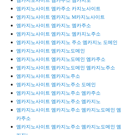
엠카지노사이트 엠카주소 카지노사이트
엠카지노사이트 엠카지노 M카지노사이트
엠카지노사이트 엠카지노 엠카주소
엠카지노사이트 엠카지노 엠카지노주소
엠카지노사이트 엠카지노 주소 엠카지노 도메인
엠카지노사이트 엠카지노도메인
엠카지노사이트 엠카지노도메인 엠카주소
엠카지노사이트 엠카지노도메인 엠카지노주소
엠카지노사이트 엠카지노주소
엠카지노사이트 엠카지노주소 도메인
엠카지노사이트 엠카지노주소 엠카주소
엠카지노사이트 엠카지노주소 엠카지노
엠카지노사이트 엠카지노주소 엠카지노도메인 엠
카주소
엠카지노사이트 엠카지노주소 엠카지노도메인 엠
카지노