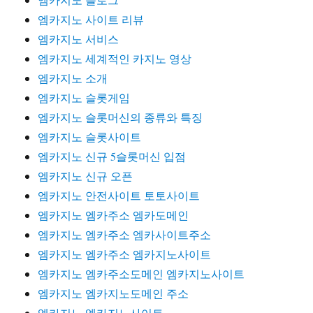
엠카지노 사이트 리뷰
엠카지노 서비스
엠카지노 세계적인 카지노 영상
엠카지노 소개
엠카지노 슬롯게임
엠카지노 슬롯머신의 종류와 특징
엠카지노 슬롯사이트
엠카지노 신규 5슬롯머신 입점
엠카지노 신규 오픈
엠카지노 안전사이트 토토사이트
엠카지노 엠카주소 엠카도메인
엠카지노 엠카주소 엠카사이트주소
엠카지노 엠카주소 엠카지노사이트
엠카지노 엠카주소도메인 엠카지노사이트
엠카지노 엠카지노도메인 주소
엠카지노 엠카지노사이트