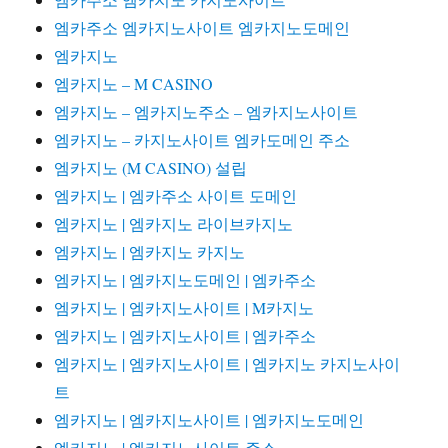
엠카주소 엠카지노사이트 엠카지노도메인
엠카지노
엠카지노 – M CASINO
엠카지노 – 엠카지노주소 – 엠카지노사이트
엠카지노 – 카지노사이트 엠카도메인 주소
엠카지노 (M CASINO) 설립
엠카지노 | 엠카주소 사이트 도메인
엠카지노 | 엠카지노 라이브카지노
엠카지노 | 엠카지노 카지노
엠카지노 | 엠카지노도메인 | 엠카주소
엠카지노 | 엠카지노사이트 | M카지노
엠카지노 | 엠카지노사이트 | 엠카주소
엠카지노 | 엠카지노사이트 | 엠카지노 카지노사이
트
엠카지노 | 엠카지노사이트 | 엠카지노도메인
엠카지노 | 엠카지노사이트 주소