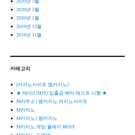
2020년 3월
2020년 2월
2020년 1월
2019년 12월
2019년 11월
카테고리
[카지노사이트 엠카지노]
★ 테더(USDT) 입출금 베타 테스트 시행 ★
M카주소 | 엠카지노 카지노사이트
M카지노
M카지노 | 엠카지노
M카지노 게임 플레이 BEST
M카지노 도메인