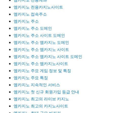
엠카지노 전용카지노사이트
엠카지노 접속주소
엠카지노 주소
엠카지노 주소 도메인
엠카지노 주소 사이트 도메인
엠카지노 주소 엠카지노 도메인
엠카지노 주소 엠카지노 사이트
엠카지노 주소 엠카지노 사이트 도메인
엠카지노 주소 엠카지노사이트
엠카지노 주요 게임 정보 및 특징
엠카지노 주요 특징
엠카지노 지속적인 서비스
엠카지노 첫 신규 회원가입 등급 안내
엠카지노 최고의 라이브 카지노
엠카지노 최고의 카지노사이트
엠카지노 최대 규모 바카라