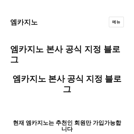
엠카지노
메뉴
엠카지노 본사 공식 지정 블로
그
엠카지노 본사 공식 지정 블로
그
현재 엠카지노는 추천인 회원만 가입가능합
니다