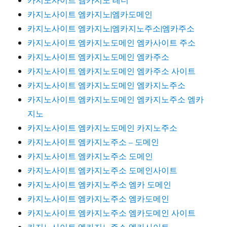
카지노사이트 엠카지노|엠카도메인
카지노사이트 엠카지노|엠카지노주소|엠카주소
카지노사이트 엠카지노도메인 엠카사이트 주소
카지노사이트 엠카지노도메인 엠카주소
카지노사이트 엠카지노도메인 엠카주소 사이트
카지노사이트 엠카지노도메인 엠카지노주소
카지노사이트 엠카지노도메인 엠카지노주소 엠카
지노
카지노사이트 엠카지노도메인 카지노주소
카지노사이트 엠카지노주소 – 도메인
카지노사이트 엠카지노주소 도메인
카지노사이트 엠카지노주소 도메인사이트
카지노사이트 엠카지노주소 엠카 도메인
카지노사이트 엠카지노주소 엠카도메인
카지노사이트 엠카지노주소 엠카도메인 사이트
카지노사이트 엠카지노주소 엠카사이트