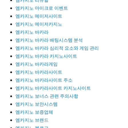
엠카지노 마이크로 이벤트
엠카지노 메이저사이트
엠카지노 메이저카지노
엠카지노 바카라
엠카지노 바카라 배팅시스템 분석
엠카지노 바카라 심리적 요소와 게임 관리
엠카지노 바카라 카지노사이트
엠카지노 바카라게임
엠카지노 바카라사이트
엠카지노 바카라사이트 주소
엠카지노 바카라사이트 카지노사이트
엠카지노 보너스 관련 주의사항
엠카지노 보안시스템
엠카지노 보증업체
엠카지노 브랜드
엠카지노 블로그