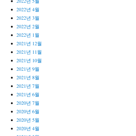
2022년 5월
2022년 4월
2022년 3월
2022년 2월
2022년 1월
2021년 12월
2021년 11월
2021년 10월
2021년 9월
2021년 8월
2021년 7월
2021년 6월
2020년 7월
2020년 6월
2020년 5월
2020년 4월