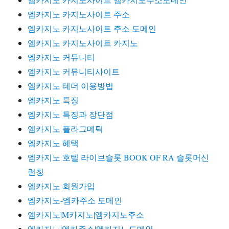
엠카지노 카지노사이트 주소
엠카지노 카지노사이트 주소 도메인
엠카지노 카지노사이트 카지노
엠카지노 커뮤니티
엠카지노 커뮤니티사이트
엠카지노 테더 이용방법
엠카지노 특징
엠카지노 특징과 장단점
엠카지노 플라그메틱
엠카지노 혜택
엠카지노 호텔 라이브슬롯 BOOK OF RA 슬롯머신
런칭
엠카지노 회원가입
엠카지노-엠카주소 도메인
엠카지노|M카지노|엠카지노주소
엠카지노|엠카주소|엠카지노도메인