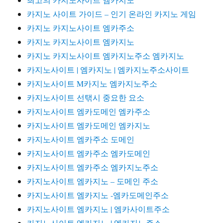
카지노 사이트 가이드 – 인기 온라인 카지노 게임
카지노 카지노사이트 엠카주소
카지노 카지노사이트 엠카지노
카지노 카지노사이트 엠카지노주소 엠카지노
카지노사이트 | 엠카지노 | 엠카지노주소사이트
카지노사이트 M카지노 엠카지노주소
카지노사이트 선탞시 중요한 요소
카지노사이트 엠카도메인 엠카주소
카지노사이트 엠카도메인 엠카지노
카지노사이트 엠카주소 도메인
카지노사이트 엠카주소 엠카도메인
카지노사이트 엠카주소 엠카지노주소
카지노사이트 엠카지노 – 도메인 주소
카지노사이트 엠카지노 -엠카도메인주소
카지노사이트 엠카지노 | 엠카사이트주소
카지노사이트 엠카지노 | 엠카지노주소