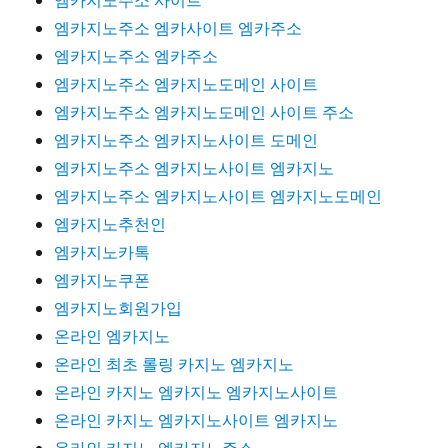
엠카지노주소 엠카사이트 엠카주소
엠카지노주소 엠카주소
엠카지노주소 엠카지노도메인 사이트
엠카지노주소 엠카지노도메인 사이트 주소
엠카지노주소 엠카지노사이트 도메인
엠카지노주소 엠카지노사이트 엠카지노
엠카지노주소 엠카지노사이트 엠카지노도메인
엠카지노추천인
엠카지노카톡
엠카지노쿠폰
엠카지노회원가입
온라인 엠카지노
온라인 최초 롤링 카지노 엠카지노
온라인 카지노 엠카지노 엠카지노사이트
온라인 카지노 엠카지노사이트 엠카지노
온라인 카지노 엠카지노주소