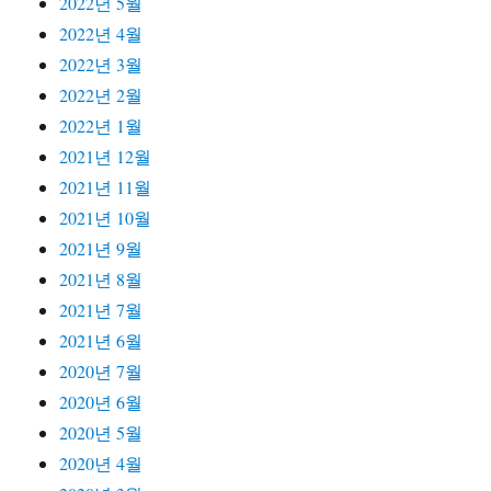
2022년 5월
2022년 4월
2022년 3월
2022년 2월
2022년 1월
2021년 12월
2021년 11월
2021년 10월
2021년 9월
2021년 8월
2021년 7월
2021년 6월
2020년 7월
2020년 6월
2020년 5월
2020년 4월