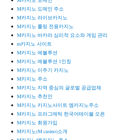
M카지노 도메인 주소
M카지노 라이브카지노
M카지노 롤링 전용카지노
M카지노 바카라 심리적 요소와 게임 관리
m카지노 사이트
M카지노 에볼루션
M카지노 에볼루션 1인칭
M카지노 이주기 카지노
M카지노 주소
M카지노 지역 중심의 글로벌 공급업체
M카지노 추천인
M카지노 카지노사이트 엠카지노주소
M카지노 프라그매틱 한국어테이블 오픈
M카지노 회원가입
M카지노(M casino)소개
M카지노|엠카지노 주소