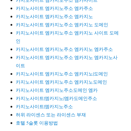
카지노사이트 엠카지노주소 엠카주소
카지노사이트 엠카지노주소 엠카지노
카지노사이트 엠카지노주소 엠카지노 도메인
카지노사이트 엠카지노주소 엠카지노 사이트 도메
인
카지노사이트 엠카지노주소 엠카지노 엠카주소
카지노사이트 엠카지노주소 엠카지노 엠카지노사
이트
카지노사이트 엠카지노주소 엠카지노|도메인
카지노사이트 엠카지노주소 엠카지노도메인
카지노사이트 엠카지노주소도메인 엠카
카지노사이트|엠카지노|엠카도메인주소
카지노사이트|엠카지노주소
허위 라이센스 또는 라이센스 부재
호텔 5슬롯 이용방법