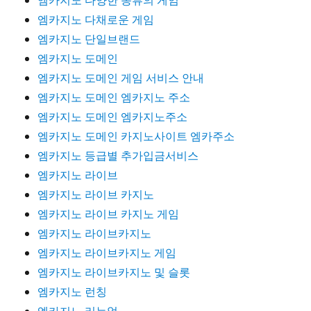
엠카지노 다채로운 게임
엠카지노 단일브랜드
엠카지노 도메인
엠카지노 도메인 게임 서비스 안내
엠카지노 도메인 엠카지노 주소
엠카지노 도메인 엠카지노주소
엠카지노 도메인 카지노사이트 엠카주소
엠카지노 등급별 추가입금서비스
엠카지노 라이브
엠카지노 라이브 카지노
엠카지노 라이브 카지노 게임
엠카지노 라이브카지노
엠카지노 라이브카지노 게임
엠카지노 라이브카지노 및 슬롯
엠카지노 런칭
엠카지노 리뉴얼