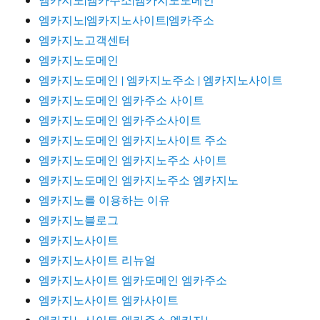
엠카지노|엠카지노사이트|엠카주소
엠카지노고객센터
엠카지노도메인
엠카지노도메인 | 엠카지노주소 | 엠카지노사이트
엠카지노도메인 엠카주소 사이트
엠카지노도메인 엠카주소사이트
엠카지노도메인 엠카지노사이트 주소
엠카지노도메인 엠카지노주소 사이트
엠카지노도메인 엠카지노주소 엠카지노
엠카지노를 이용하는 이유
엠카지노블로그
엠카지노사이트
엠카지노사이트 리뉴얼
엠카지노사이트 엠카도메인 엠카주소
엠카지노사이트 엠카사이트
엠카지노사이트 엠카주소 엠카지노