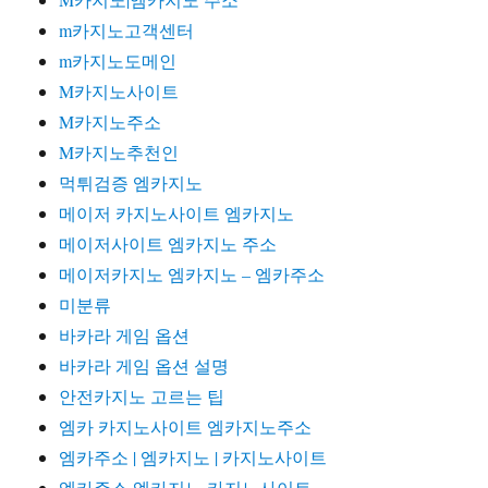
m카지노고객센터
m카지노도메인
M카지노사이트
M카지노주소
M카지노추천인
먹튀검증 엠카지노
메이저 카지노사이트 엠카지노
메이저사이트 엠카지노 주소
메이저카지노 엠카지노 – 엠카주소
미분류
바카라 게임 옵션
바카라 게임 옵션 설명
안전카지노 고르는 팁
엠카 카지노사이트 엠카지노주소
엠카주소 | 엠카지노 | 카지노사이트
엠카주소 엠카지노 카지노사이트