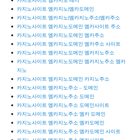
카지노사이트 엠카지노|엠카도메인
카지노사이트 엠카지노|엠카지노주소|엠카주소
카지노사이트 엠카지노도메인 엠카사이트 주소
카지노사이트 엠카지노도메인 엠카주소
카지노사이트 엠카지노도메인 엠카주소 사이트
카지노사이트 엠카지노도메인 엠카지노주소
카지노사이트 엠카지노도메인 엠카지노주소 엠카
지노
카지노사이트 엠카지노도메인 카지노주소
카지노사이트 엠카지노주소 – 도메인
카지노사이트 엠카지노주소 도메인
카지노사이트 엠카지노주소 도메인사이트
카지노사이트 엠카지노주소 엠카 도메인
카지노사이트 엠카지노주소 엠카도메인
카지노사이트 엠카지노주소 엠카도메인 사이트
카지노사이트 엠카지노주소 엠카사이트