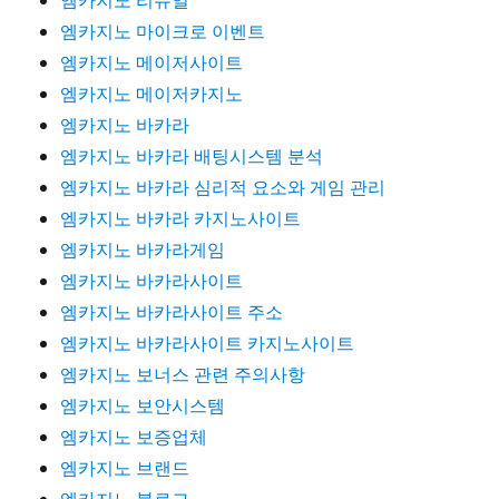
엠카지노 마이크로 이벤트
엠카지노 메이저사이트
엠카지노 메이저카지노
엠카지노 바카라
엠카지노 바카라 배팅시스템 분석
엠카지노 바카라 심리적 요소와 게임 관리
엠카지노 바카라 카지노사이트
엠카지노 바카라게임
엠카지노 바카라사이트
엠카지노 바카라사이트 주소
엠카지노 바카라사이트 카지노사이트
엠카지노 보너스 관련 주의사항
엠카지노 보안시스템
엠카지노 보증업체
엠카지노 브랜드
엠카지노 블로그