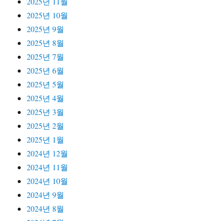
2025년 11월
2025년 10월
2025년 9월
2025년 8월
2025년 7월
2025년 6월
2025년 5월
2025년 4월
2025년 3월
2025년 2월
2025년 1월
2024년 12월
2024년 11월
2024년 10월
2024년 9월
2024년 8월