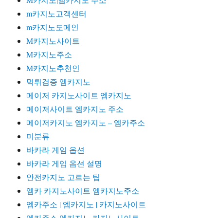
m카지노고객센터
m카지노도메인
M카지노사이트
M카지노주소
M카지노추천인
먹튀검증 엠카지노
메이저 카지노사이트 엠카지노
메이저사이트 엠카지노 주소
메이저카지노 엠카지노 – 엠카주소
미분류
바카라 게임 옵션
바카라 게임 옵션 설명
안전카지노 고르는 팁
엠카 카지노사이트 엠카지노주소
엠카주소 | 엠카지노 | 카지노사이트
엠카주소 엠카지노 카지노사이트