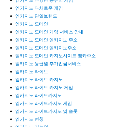
엠카지노 다채로운 게임
엠카지노 단일브랜드
엠카지노 도메인
엠카지노 도메인 게임 서비스 안내
엠카지노 도메인 엠카지노 주소
엠카지노 도메인 엠카지노주소
엠카지노 도메인 카지노사이트 엠카주소
엠카지노 등급별 추가입금서비스
엠카지노 라이브
엠카지노 라이브 카지노
엠카지노 라이브 카지노 게임
엠카지노 라이브카지노
엠카지노 라이브카지노 게임
엠카지노 라이브카지노 및 슬롯
엠카지노 런칭
엠카지노 리뉴얼