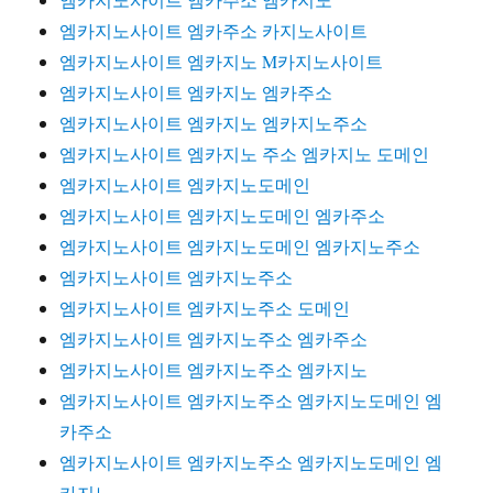
엠카지노사이트 엠카주소 카지노사이트
엠카지노사이트 엠카지노 M카지노사이트
엠카지노사이트 엠카지노 엠카주소
엠카지노사이트 엠카지노 엠카지노주소
엠카지노사이트 엠카지노 주소 엠카지노 도메인
엠카지노사이트 엠카지노도메인
엠카지노사이트 엠카지노도메인 엠카주소
엠카지노사이트 엠카지노도메인 엠카지노주소
엠카지노사이트 엠카지노주소
엠카지노사이트 엠카지노주소 도메인
엠카지노사이트 엠카지노주소 엠카주소
엠카지노사이트 엠카지노주소 엠카지노
엠카지노사이트 엠카지노주소 엠카지노도메인 엠
카주소
엠카지노사이트 엠카지노주소 엠카지노도메인 엠
카지노