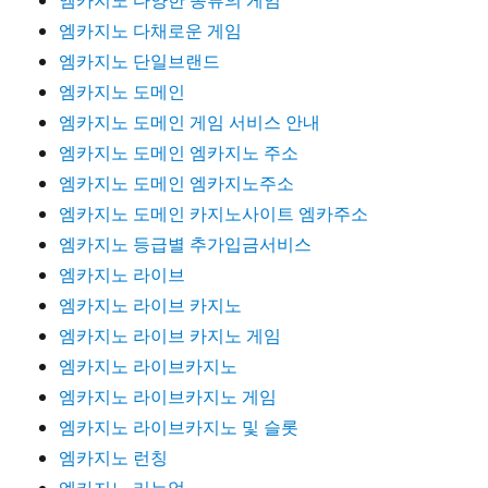
엠카지노 다채로운 게임
엠카지노 단일브랜드
엠카지노 도메인
엠카지노 도메인 게임 서비스 안내
엠카지노 도메인 엠카지노 주소
엠카지노 도메인 엠카지노주소
엠카지노 도메인 카지노사이트 엠카주소
엠카지노 등급별 추가입금서비스
엠카지노 라이브
엠카지노 라이브 카지노
엠카지노 라이브 카지노 게임
엠카지노 라이브카지노
엠카지노 라이브카지노 게임
엠카지노 라이브카지노 및 슬롯
엠카지노 런칭
엠카지노 리뉴얼