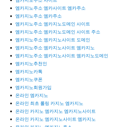
엠카지노주소 엠카사이트 엠카주소
엠카지노주소 엠카주소
엠카지노주소 엠카지노도메인 사이트
엠카지노주소 엠카지노도메인 사이트 주소
엠카지노주소 엠카지노사이트 도메인
엠카지노주소 엠카지노사이트 엠카지노
엠카지노주소 엠카지노사이트 엠카지노도메인
엠카지노추천인
엠카지노카톡
엠카지노쿠폰
엠카지노회원가입
온라인 엠카지노
온라인 최초 롤링 카지노 엠카지노
온라인 카지노 엠카지노 엠카지노사이트
온라인 카지노 엠카지노사이트 엠카지노
온라인 카지노 엠카지노주소