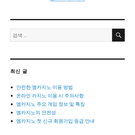
검
검
색
색:
최신 글
안전한 엠카지노 이용 방법
온라인 카지노 이용 시 주의사항
엠카지노 주요 게임 정보 및 특징
엠카지노의 안전성
엠카지노 첫 신규 회원가입 등급 안내