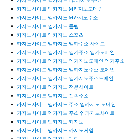
카지노사이트 엠카지노 M카지노도메인
카지노사이트 엠카지노 M카지노주소
카지노사이트 엠카지노 롤링
카지노사이트 엠카지노 스포츠
카지노사이트 엠카지노 엠카주소 사이트
카지노사이트 엠카지노 엠카주소 엠카도메인
카지노사이트 엠카지노 엠카지노도메인 엠카주소
카지노사이트 엠카지노 엠카지노주소 도메인
카지노사이트 엠카지노 엠카지노주소도메인
카지노사이트 엠카지노 전용사이트
카지노사이트 엠카지노 접속주소
카지노사이트 엠카지노 주소 엠카지노 도메인
카지노사이트 엠카지노 주소 엠카지노사이트
카지노사이트 엠카지노 카지노
카지노사이트 엠카지노 카지노게임
카지노사이트 엠카지노 테더