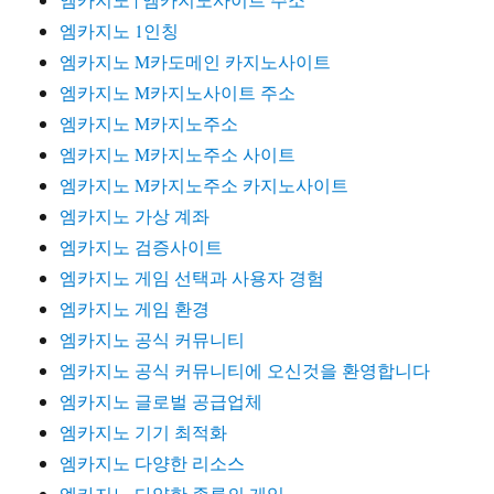
엠카지노 1인칭
엠카지노 M카도메인 카지노사이트
엠카지노 M카지노사이트 주소
엠카지노 M카지노주소
엠카지노 M카지노주소 사이트
엠카지노 M카지노주소 카지노사이트
엠카지노 가상 계좌
엠카지노 검증사이트
엠카지노 게임 선택과 사용자 경험
엠카지노 게임 환경
엠카지노 공식 커뮤니티
엠카지노 공식 커뮤니티에 오신것을 환영합니다
엠카지노 글로벌 공급업체
엠카지노 기기 최적화
엠카지노 다양한 리소스
엠카지노 다양한 종류의 게임