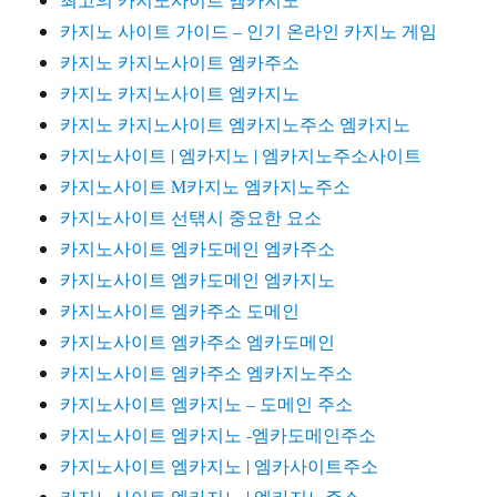
카지노 사이트 가이드 – 인기 온라인 카지노 게임
카지노 카지노사이트 엠카주소
카지노 카지노사이트 엠카지노
카지노 카지노사이트 엠카지노주소 엠카지노
카지노사이트 | 엠카지노 | 엠카지노주소사이트
카지노사이트 M카지노 엠카지노주소
카지노사이트 선탞시 중요한 요소
카지노사이트 엠카도메인 엠카주소
카지노사이트 엠카도메인 엠카지노
카지노사이트 엠카주소 도메인
카지노사이트 엠카주소 엠카도메인
카지노사이트 엠카주소 엠카지노주소
카지노사이트 엠카지노 – 도메인 주소
카지노사이트 엠카지노 -엠카도메인주소
카지노사이트 엠카지노 | 엠카사이트주소
카지노사이트 엠카지노 | 엠카지노주소