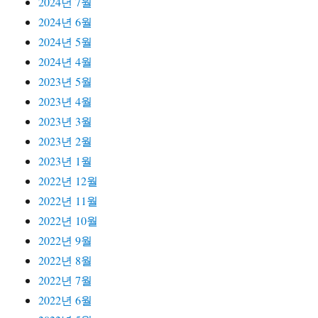
2024년 7월
2024년 6월
2024년 5월
2024년 4월
2023년 5월
2023년 4월
2023년 3월
2023년 2월
2023년 1월
2022년 12월
2022년 11월
2022년 10월
2022년 9월
2022년 8월
2022년 7월
2022년 6월