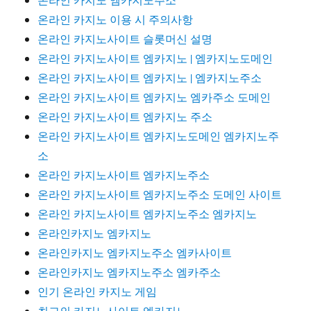
온라인 카지노 이용 시 주의사항
온라인 카지노사이트 슬롯머신 설명
온라인 카지노사이트 엠카지노 | 엠카지노도메인
온라인 카지노사이트 엠카지노 | 엠카지노주소
온라인 카지노사이트 엠카지노 엠카주소 도메인
온라인 카지노사이트 엠카지노 주소
온라인 카지노사이트 엠카지노도메인 엠카지노주
소
온라인 카지노사이트 엠카지노주소
온라인 카지노사이트 엠카지노주소 도메인 사이트
온라인 카지노사이트 엠카지노주소 엠카지노
온라인카지노 엠카지노
온라인카지노 엠카지노주소 엠카사이트
온라인카지노 엠카지노주소 엠카주소
인기 온라인 카지노 게임
최고의 카지노사이트 엠카지노