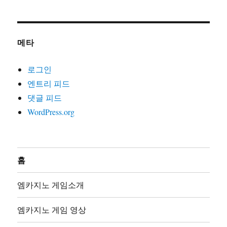
메타
로그인
엔트리 피드
댓글 피드
WordPress.org
홈
엠카지노 게임소개
엠카지노 게임 영상