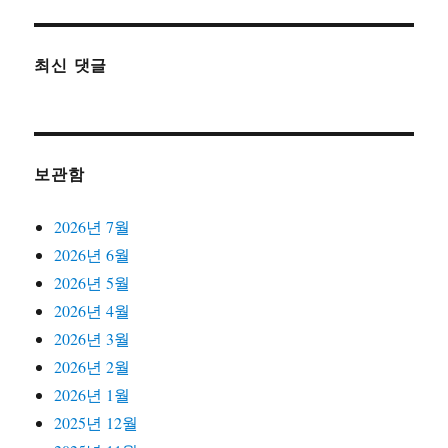
최신 댓글
보관함
2026년 7월
2026년 6월
2026년 5월
2026년 4월
2026년 3월
2026년 2월
2026년 1월
2025년 12월