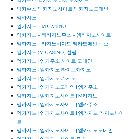
엠카주소 엠카지노사이트 엠카지노도메인
엠카지노
엠카지노 – M CASINO
엠카지노 – 엠카지노주소 – 엠카지노사이트
엠카지노 – 카지노사이트 엠카도메인 주소
엠카지노 (M CASINO) 설립
엠카지노 | 엠카주소 사이트 도메인
엠카지노 | 엠카지노 라이브카지노
엠카지노 | 엠카지노 카지노
엠카지노 | 엠카지노도메인 | 엠카주소
엠카지노 | 엠카지노사이트 | M카지노
엠카지노 | 엠카지노사이트 | 엠카주소
엠카지노 | 엠카지노사이트 | 엠카지노 카지노사이
트
엠카지노 | 엠카지노사이트 | 엠카지노도메인
엠카지노 | 엠카지노사이트 주소