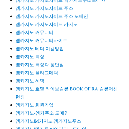
엠카지노 카지노사이트 주소
엠카지노 카지노사이트 주소 도메인
엠카지노 카지노사이트 카지노
엠카지노 커뮤니티
엠카지노 커뮤니티사이트
엠카지노 테더 이용방법
엠카지노 특징
엠카지노 특징과 장단점
엠카지노 플라그메틱
엠카지노 혜택
엠카지노 호텔 라이브슬롯 BOOK OF RA 슬롯머신
런칭
엠카지노 회원가입
엠카지노-엠카주소 도메인
엠카지노|M카지노|엠카지노주소
엠카지노|엠카주소|엠카지노도메인