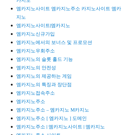
엠카지노사이트 엠카지노주소 카지노사이트 엠카
지노
엠카지노사이트|엠카지노
엠카지노신규가입
엠카지노에서의 보너스 및 프로모션
엠카지노우회주소
엠카지노의 슬롯 홀드 기능
엠카지노의 안전성
엠카지노의 제공하는 게임
엠카지노의 특징과 장단점
엠카지노접속주소
엠카지노주소
엠카지노주소 – 엠카지노 M카지노
엠카지노주소 [ 엠카지노 ] 도메인
엠카지노주소 | 엠카지노사이트 | 엠카지노
엠카지노주소 사이트