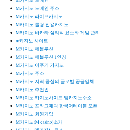
M카지노 도메인 주소
M카지노 라이브카지노
M카지노 롤링 전용카지노
M카지노 바카라 심리적 요소와 게임 관리
m카지노 사이트
M카지노 에볼루션
M카지노 에볼루션 1인칭
M카지노 이주기 카지노
M카지노 주소
M카지노 지역 중심의 글로벌 공급업체
M카지노 추천인
M카지노 카지노사이트 엠카지노주소
M카지노 프라그매틱 한국어테이블 오픈
M카지노 회원가입
M카지노(M casino)소개
M카지노|엠카지노 주소