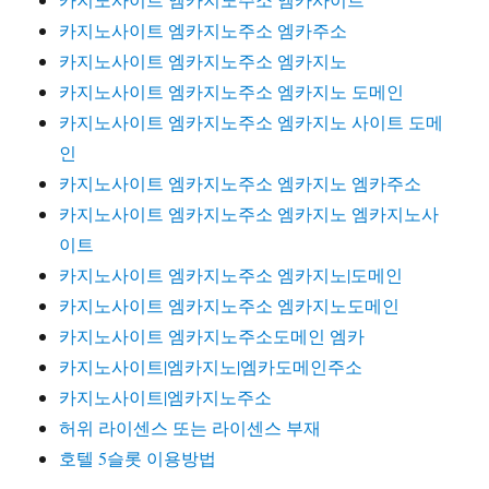
카지노사이트 엠카지노주소 엠카주소
카지노사이트 엠카지노주소 엠카지노
카지노사이트 엠카지노주소 엠카지노 도메인
카지노사이트 엠카지노주소 엠카지노 사이트 도메
인
카지노사이트 엠카지노주소 엠카지노 엠카주소
카지노사이트 엠카지노주소 엠카지노 엠카지노사
이트
카지노사이트 엠카지노주소 엠카지노|도메인
카지노사이트 엠카지노주소 엠카지노도메인
카지노사이트 엠카지노주소도메인 엠카
카지노사이트|엠카지노|엠카도메인주소
카지노사이트|엠카지노주소
허위 라이센스 또는 라이센스 부재
호텔 5슬롯 이용방법