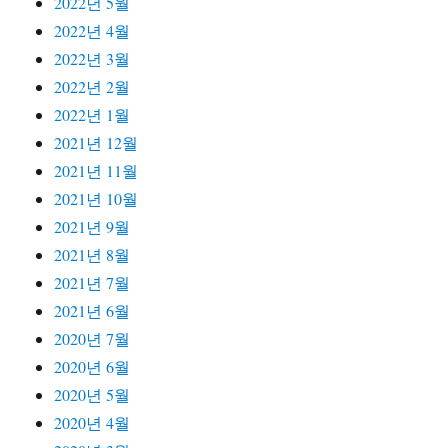
2022년 5월
2022년 4월
2022년 3월
2022년 2월
2022년 1월
2021년 12월
2021년 11월
2021년 10월
2021년 9월
2021년 8월
2021년 7월
2021년 6월
2020년 7월
2020년 6월
2020년 5월
2020년 4월