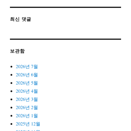
최신 댓글
보관함
2026년 7월
2026년 6월
2026년 5월
2026년 4월
2026년 3월
2026년 2월
2026년 1월
2025년 12월