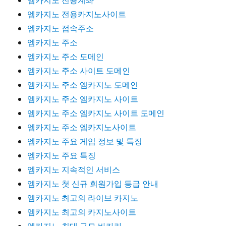
엠카지노 전용카지노사이트
엠카지노 접속주소
엠카지노 주소
엠카지노 주소 도메인
엠카지노 주소 사이트 도메인
엠카지노 주소 엠카지노 도메인
엠카지노 주소 엠카지노 사이트
엠카지노 주소 엠카지노 사이트 도메인
엠카지노 주소 엠카지노사이트
엠카지노 주요 게임 정보 및 특징
엠카지노 주요 특징
엠카지노 지속적인 서비스
엠카지노 첫 신규 회원가입 등급 안내
엠카지노 최고의 라이브 카지노
엠카지노 최고의 카지노사이트
엠카지노 최대 규모 바카라