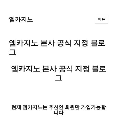
엠카지노
메뉴
엠카지노 본사 공식 지정 블로
그
엠카지노 본사 공식 지정 블로
그
현재 엠카지노는 추천인 회원만 가입가능합
니다