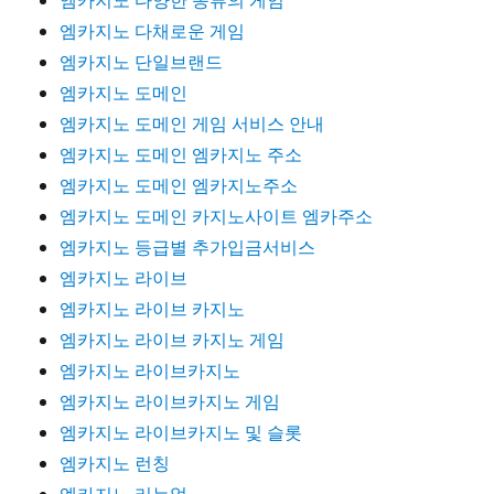
엠카지노 다채로운 게임
엠카지노 단일브랜드
엠카지노 도메인
엠카지노 도메인 게임 서비스 안내
엠카지노 도메인 엠카지노 주소
엠카지노 도메인 엠카지노주소
엠카지노 도메인 카지노사이트 엠카주소
엠카지노 등급별 추가입금서비스
엠카지노 라이브
엠카지노 라이브 카지노
엠카지노 라이브 카지노 게임
엠카지노 라이브카지노
엠카지노 라이브카지노 게임
엠카지노 라이브카지노 및 슬롯
엠카지노 런칭
엠카지노 리뉴얼