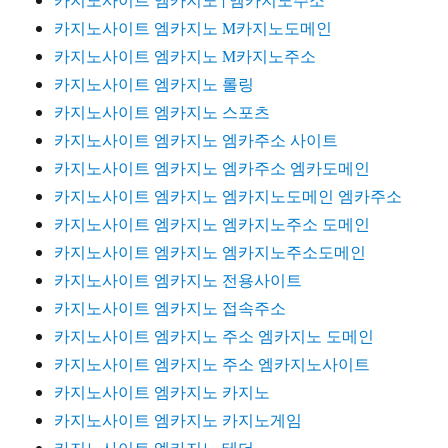
카지노사이트 엠카지노 M카지노도메인
카지노사이트 엠카지노 M카지노주소
카지노사이트 엠카지노 롤링
카지노사이트 엠카지노 스포츠
카지노사이트 엠카지노 엠카주소 사이트
카지노사이트 엠카지노 엠카주소 엠카도메인
카지노사이트 엠카지노 엠카지노도메인 엠카주소
카지노사이트 엠카지노 엠카지노주소 도메인
카지노사이트 엠카지노 엠카지노주소도메인
카지노사이트 엠카지노 전용사이트
카지노사이트 엠카지노 접속주소
카지노사이트 엠카지노 주소 엠카지노 도메인
카지노사이트 엠카지노 주소 엠카지노사이트
카지노사이트 엠카지노 카지노
카지노사이트 엠카지노 카지노게임
카지노사이트 엠카지노 테더