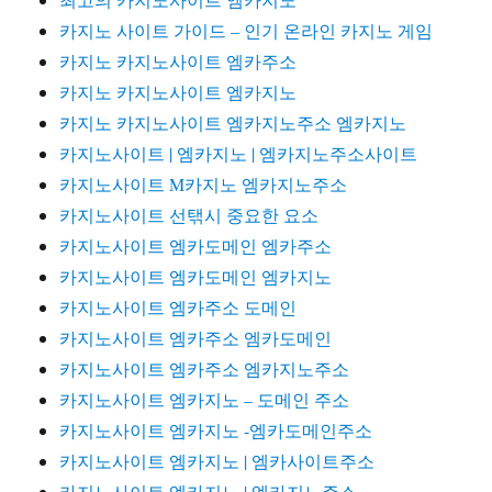
카지노 사이트 가이드 – 인기 온라인 카지노 게임
카지노 카지노사이트 엠카주소
카지노 카지노사이트 엠카지노
카지노 카지노사이트 엠카지노주소 엠카지노
카지노사이트 | 엠카지노 | 엠카지노주소사이트
카지노사이트 M카지노 엠카지노주소
카지노사이트 선탞시 중요한 요소
카지노사이트 엠카도메인 엠카주소
카지노사이트 엠카도메인 엠카지노
카지노사이트 엠카주소 도메인
카지노사이트 엠카주소 엠카도메인
카지노사이트 엠카주소 엠카지노주소
카지노사이트 엠카지노 – 도메인 주소
카지노사이트 엠카지노 -엠카도메인주소
카지노사이트 엠카지노 | 엠카사이트주소
카지노사이트 엠카지노 | 엠카지노주소