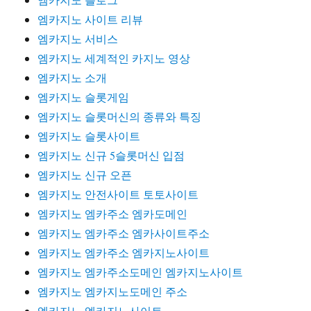
엠카지노 사이트 리뷰
엠카지노 서비스
엠카지노 세계적인 카지노 영상
엠카지노 소개
엠카지노 슬롯게임
엠카지노 슬롯머신의 종류와 특징
엠카지노 슬롯사이트
엠카지노 신규 5슬롯머신 입점
엠카지노 신규 오픈
엠카지노 안전사이트 토토사이트
엠카지노 엠카주소 엠카도메인
엠카지노 엠카주소 엠카사이트주소
엠카지노 엠카주소 엠카지노사이트
엠카지노 엠카주소도메인 엠카지노사이트
엠카지노 엠카지노도메인 주소
엠카지노 엠카지노사이트