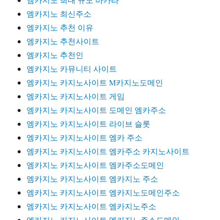
엠카지노 최신주소
엠카지노 추천 이유
엠카지노 추천사이트
엠카지노 추천인
엠카지노 카뮤니티 사이트
엠카지노 카지노사이트 M카지노도메인
엠카지노 카지노사이트 게임
엠카지노 카지노사이트 도메인 엠카주소
엠카지노 카지노사이트 라이브 슬롯
엠카지노 카지노사이트 엠카 주소
엠카지노 카지노사이트 엠카주소 카지노사이트
엠카지노 카지노사이트 엠카주소도메인
엠카지노 카지노사이트 엠카지노 주소
엠카지노 카지노사이트 엠카지노도메인주소
엠카지노 카지노사이트 엠카지노주소
엠카지노 카지노사이트 엠카지노주소도메인