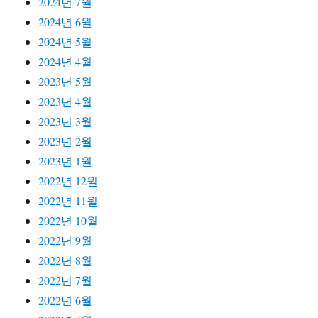
2024년 7월
2024년 6월
2024년 5월
2024년 4월
2023년 5월
2023년 4월
2023년 3월
2023년 2월
2023년 1월
2022년 12월
2022년 11월
2022년 10월
2022년 9월
2022년 8월
2022년 7월
2022년 6월