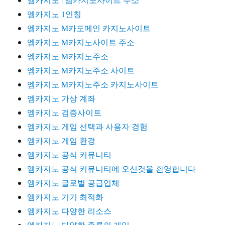
엠카지노 1인칭
엠카지노 M카도메인 카지노사이트
엠카지노 M카지노사이트 주소
엠카지노 M카지노주소
엠카지노 M카지노주소 사이트
엠카지노 M카지노주소 카지노사이트
엠카지노 가상 계좌
엠카지노 검증사이트
엠카지노 게임 선택과 사용자 경험
엠카지노 게임 환경
엠카지노 공식 커뮤니티
엠카지노 공식 커뮤니티에 오신것을 환영합니다
엠카지노 글로벌 공급업체
엠카지노 기기 최적화
엠카지노 다양한 리소스
엠카지노 다양한 종류의 게임