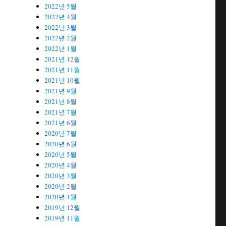
2022년 5월
2022년 4월
2022년 3월
2022년 2월
2022년 1월
2021년 12월
2021년 11월
2021년 10월
2021년 9월
2021년 8월
2021년 7월
2021년 6월
2020년 7월
2020년 6월
2020년 5월
2020년 4월
2020년 3월
2020년 2월
2020년 1월
2019년 12월
2019년 11월