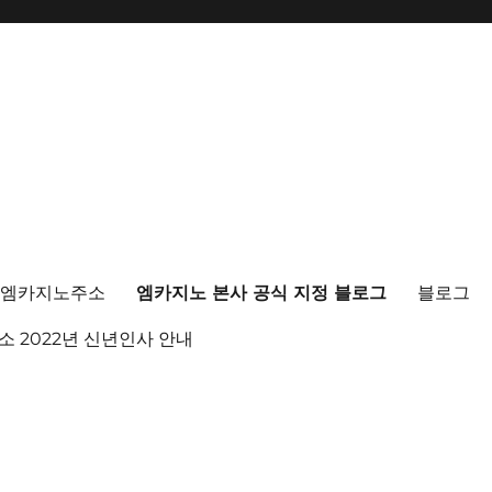
엠카지노주소
엠카지노 본사 공식 지정 블로그
블로그
 2022년 신년인사 안내