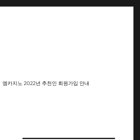
엠카지노 2022년 추천인 회원가입 안내