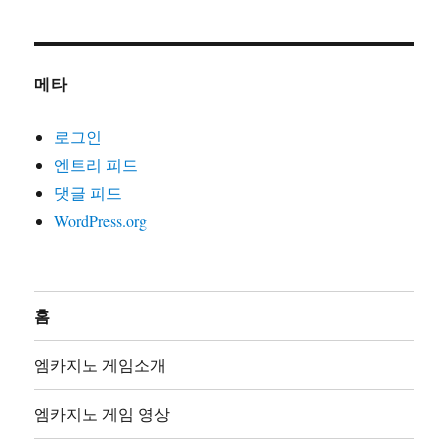
메타
로그인
엔트리 피드
댓글 피드
WordPress.org
홈
엠카지노 게임소개
엠카지노 게임 영상