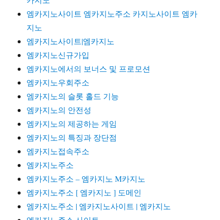
엠카지노사이트 엠카지노주소 카지노사이트 엠카
지노
엠카지노사이트|엠카지노
엠카지노신규가입
엠카지노에서의 보너스 및 프로모션
엠카지노우회주소
엠카지노의 슬롯 홀드 기능
엠카지노의 안전성
엠카지노의 제공하는 게임
엠카지노의 특징과 장단점
엠카지노접속주소
엠카지노주소
엠카지노주소 – 엠카지노 M카지노
엠카지노주소 [ 엠카지노 ] 도메인
엠카지노주소 | 엠카지노사이트 | 엠카지노
엠카지노주소 사이트