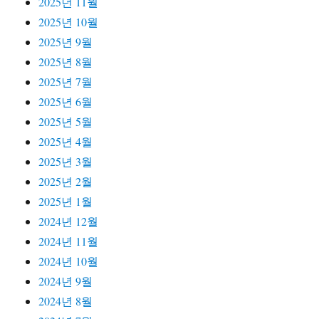
2025년 11월
2025년 10월
2025년 9월
2025년 8월
2025년 7월
2025년 6월
2025년 5월
2025년 4월
2025년 3월
2025년 2월
2025년 1월
2024년 12월
2024년 11월
2024년 10월
2024년 9월
2024년 8월