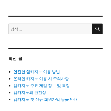
검
검
색
색:
최신 글
안전한 엠카지노 이용 방법
온라인 카지노 이용 시 주의사항
엠카지노 주요 게임 정보 및 특징
엠카지노의 안전성
엠카지노 첫 신규 회원가입 등급 안내