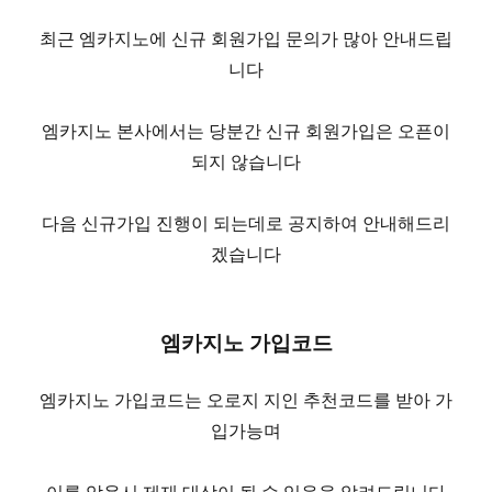
최근 엠카지노에 신규 회원가입 문의가 많아 안내드립
니다
엠카지노 본사에서는 당분간 신규 회원가입은 오픈이
되지 않습니다
다음 신규가입 진행이 되는데로 공지하여 안내해드리
겠습니다
엠카지노 가입코드
엠카지노 가입코드는 오로지 지인 추천코드를 받아 가
입가능며
이를 악용시 제재 대상이 될 수 있음을 알려드립니다