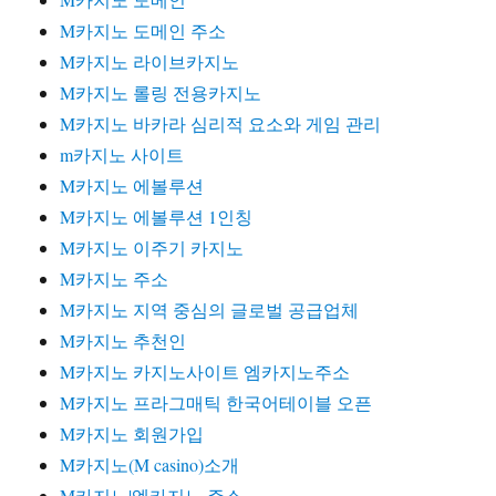
M카지노 도메인 주소
M카지노 라이브카지노
M카지노 롤링 전용카지노
M카지노 바카라 심리적 요소와 게임 관리
m카지노 사이트
M카지노 에볼루션
M카지노 에볼루션 1인칭
M카지노 이주기 카지노
M카지노 주소
M카지노 지역 중심의 글로벌 공급업체
M카지노 추천인
M카지노 카지노사이트 엠카지노주소
M카지노 프라그매틱 한국어테이블 오픈
M카지노 회원가입
M카지노(M casino)소개
M카지노|엠카지노 주소