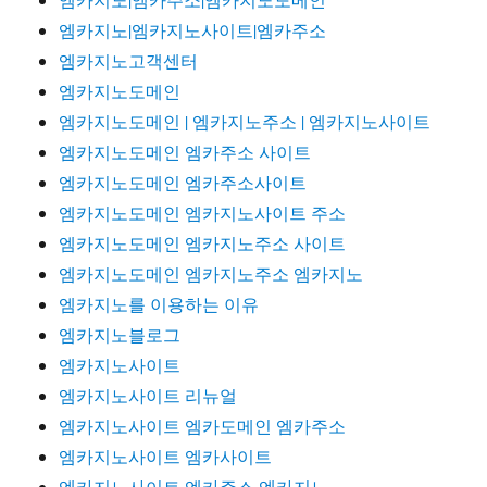
엠카지노|엠카지노사이트|엠카주소
엠카지노고객센터
엠카지노도메인
엠카지노도메인 | 엠카지노주소 | 엠카지노사이트
엠카지노도메인 엠카주소 사이트
엠카지노도메인 엠카주소사이트
엠카지노도메인 엠카지노사이트 주소
엠카지노도메인 엠카지노주소 사이트
엠카지노도메인 엠카지노주소 엠카지노
엠카지노를 이용하는 이유
엠카지노블로그
엠카지노사이트
엠카지노사이트 리뉴얼
엠카지노사이트 엠카도메인 엠카주소
엠카지노사이트 엠카사이트
엠카지노사이트 엠카주소 엠카지노