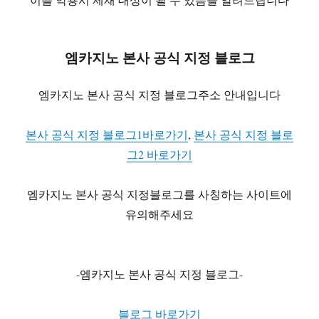
엠카지노 본사 공식 지정 블로그
엠카지노 본사 공식 지정 블로그주소 안내입니다
본사 공식 지정 블로그1바로가기
,
본사 공식 지정 블로
그2 바로가기
엠카지노 본사 공식 지정블로그를 사칭하는 사이트에
유의해주세요
-엠카지노 본사 공식 지정 블로그-
블로그 바로가기