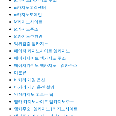
m카지노고객센터
m카지노도메인
M카지노사이트
M카지노주소
M카지노추천인
먹튀검증 엠카지노
메이저 카지노사이트 엠카지노
메이저사이트 엠카지노 주소
메이저카지노 엠카지노 – 엠카주소
미분류
바카라 게임 옵션
바카라 게임 옵션 설명
안전카지노 고르는 팁
엠카 카지노사이트 엠카지노주소
엠카주소 | 엠카지노 | 카지노사이트
엠카주소 엠카지노 카지노사이트