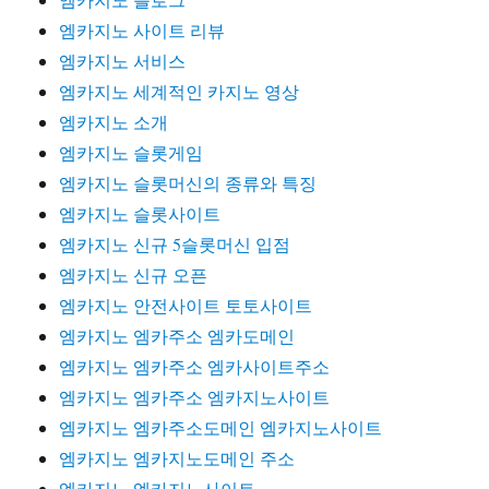
엠카지노 사이트 리뷰
엠카지노 서비스
엠카지노 세계적인 카지노 영상
엠카지노 소개
엠카지노 슬롯게임
엠카지노 슬롯머신의 종류와 특징
엠카지노 슬롯사이트
엠카지노 신규 5슬롯머신 입점
엠카지노 신규 오픈
엠카지노 안전사이트 토토사이트
엠카지노 엠카주소 엠카도메인
엠카지노 엠카주소 엠카사이트주소
엠카지노 엠카주소 엠카지노사이트
엠카지노 엠카주소도메인 엠카지노사이트
엠카지노 엠카지노도메인 주소
엠카지노 엠카지노사이트