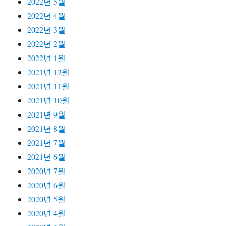
2022년 5월
2022년 4월
2022년 3월
2022년 2월
2022년 1월
2021년 12월
2021년 11월
2021년 10월
2021년 9월
2021년 8월
2021년 7월
2021년 6월
2020년 7월
2020년 6월
2020년 5월
2020년 4월