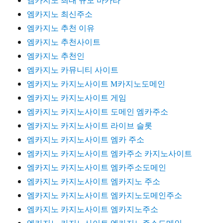
엠카지노 최신주소
엠카지노 추천 이유
엠카지노 추천사이트
엠카지노 추천인
엠카지노 카뮤니티 사이트
엠카지노 카지노사이트 M카지노도메인
엠카지노 카지노사이트 게임
엠카지노 카지노사이트 도메인 엠카주소
엠카지노 카지노사이트 라이브 슬롯
엠카지노 카지노사이트 엠카 주소
엠카지노 카지노사이트 엠카주소 카지노사이트
엠카지노 카지노사이트 엠카주소도메인
엠카지노 카지노사이트 엠카지노 주소
엠카지노 카지노사이트 엠카지노도메인주소
엠카지노 카지노사이트 엠카지노주소
엠카지노 카지노사이트 엠카지노주소도메인