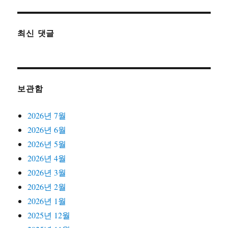
최신 댓글
보관함
2026년 7월
2026년 6월
2026년 5월
2026년 4월
2026년 3월
2026년 2월
2026년 1월
2025년 12월