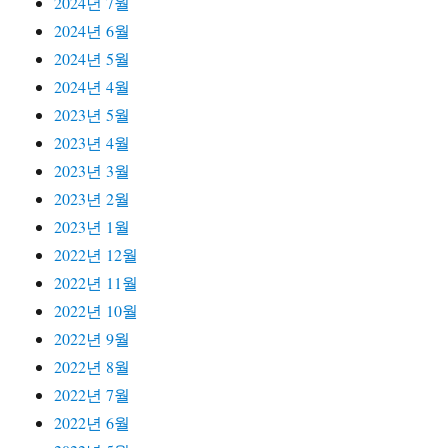
2024년 7월
2024년 6월
2024년 5월
2024년 4월
2023년 5월
2023년 4월
2023년 3월
2023년 2월
2023년 1월
2022년 12월
2022년 11월
2022년 10월
2022년 9월
2022년 8월
2022년 7월
2022년 6월