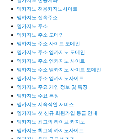
엠카지노 전용카지노사이트
엠카지노 접속주소
엠카지노 주소
엠카지노 주소 도메인
엠카지노 주소 사이트 도메인
엠카지노 주소 엠카지노 도메인
엠카지노 주소 엠카지노 사이트
엠카지노 주소 엠카지노 사이트 도메인
엠카지노 주소 엠카지노사이트
엠카지노 주요 게임 정보 및 특징
엠카지노 주요 특징
엠카지노 지속적인 서비스
엠카지노 첫 신규 회원가입 등급 안내
엠카지노 최고의 라이브 카지노
엠카지노 최고의 카지노사이트
엠카지노 최대 규모 바카라