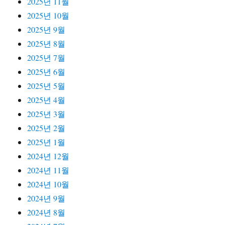
2025년 11월
2025년 10월
2025년 9월
2025년 8월
2025년 7월
2025년 6월
2025년 5월
2025년 4월
2025년 3월
2025년 2월
2025년 1월
2024년 12월
2024년 11월
2024년 10월
2024년 9월
2024년 8월