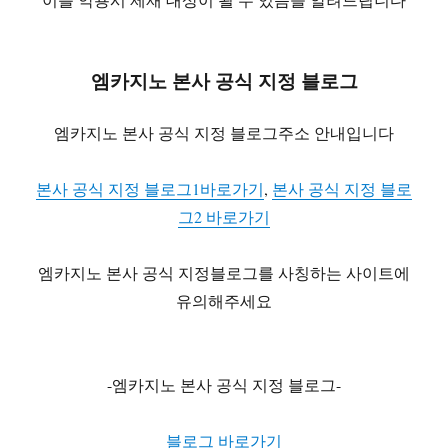
엠카지노 본사 공식 지정 블로그
엠카지노 본사 공식 지정 블로그주소 안내입니다
본사 공식 지정 블로그1바로가기
,
본사 공식 지정 블로
그2 바로가기
엠카지노 본사 공식 지정블로그를 사칭하는 사이트에
유의해주세요
-엠카지노 본사 공식 지정 블로그-
블로그 바로가기