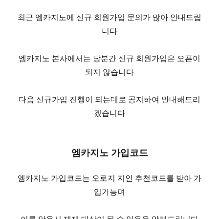
최근 엠카지노에 신규 회원가입 문의가 많아 안내드립
니다
엠카지노 본사에서는 당분간 신규 회원가입은 오픈이
되지 않습니다
다음 신규가입 진행이 되는데로 공지하여 안내해드리
겠습니다
엠카지노 가입코드
엠카지노 가입코드는 오로지 지인 추천코드를 받아 가
입가능며
이를 악용시 제재 대상이 될 수 있음을 알려드립니다