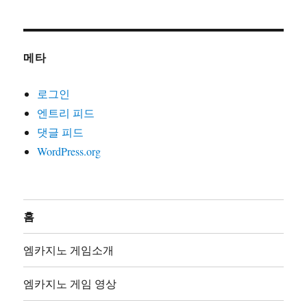
메타
로그인
엔트리 피드
댓글 피드
WordPress.org
홈
엠카지노 게임소개
엠카지노 게임 영상