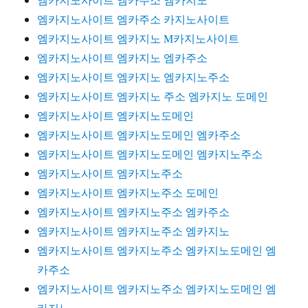
엠카지노사이트 엠카주소 카지노사이트
엠카지노사이트 엠카지노 M카지노사이트
엠카지노사이트 엠카지노 엠카주소
엠카지노사이트 엠카지노 엠카지노주소
엠카지노사이트 엠카지노 주소 엠카지노 도메인
엠카지노사이트 엠카지노도메인
엠카지노사이트 엠카지노도메인 엠카주소
엠카지노사이트 엠카지노도메인 엠카지노주소
엠카지노사이트 엠카지노주소
엠카지노사이트 엠카지노주소 도메인
엠카지노사이트 엠카지노주소 엠카주소
엠카지노사이트 엠카지노주소 엠카지노
엠카지노사이트 엠카지노주소 엠카지노도메인 엠
카주소
엠카지노사이트 엠카지노주소 엠카지노도메인 엠
카지노