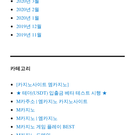
2020년 3월
2020년 2월
2020년 1월
2019년 12월
2019년 11월
카테고리
[카지노사이트 엠카지노]
★ 테더(USDT) 입출금 베타 테스트 시행 ★
M카주소 | 엠카지노 카지노사이트
M카지노
M카지노 | 엠카지노
M카지노 게임 플레이 BEST
M카지노 도메인