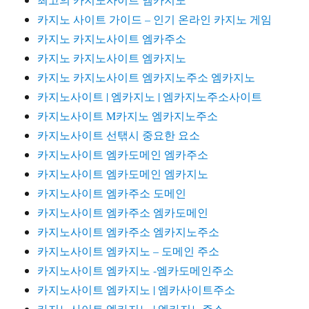
카지노 사이트 가이드 – 인기 온라인 카지노 게임
카지노 카지노사이트 엠카주소
카지노 카지노사이트 엠카지노
카지노 카지노사이트 엠카지노주소 엠카지노
카지노사이트 | 엠카지노 | 엠카지노주소사이트
카지노사이트 M카지노 엠카지노주소
카지노사이트 선탞시 중요한 요소
카지노사이트 엠카도메인 엠카주소
카지노사이트 엠카도메인 엠카지노
카지노사이트 엠카주소 도메인
카지노사이트 엠카주소 엠카도메인
카지노사이트 엠카주소 엠카지노주소
카지노사이트 엠카지노 – 도메인 주소
카지노사이트 엠카지노 -엠카도메인주소
카지노사이트 엠카지노 | 엠카사이트주소
카지노사이트 엠카지노 | 엠카지노주소