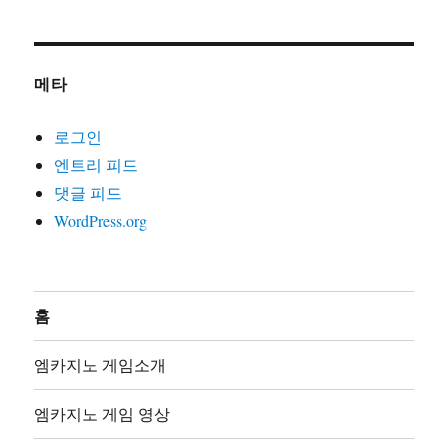
메타
로그인
엔트리 피드
댓글 피드
WordPress.org
홈
엠카지노 게임소개
엠카지노 게임 영상