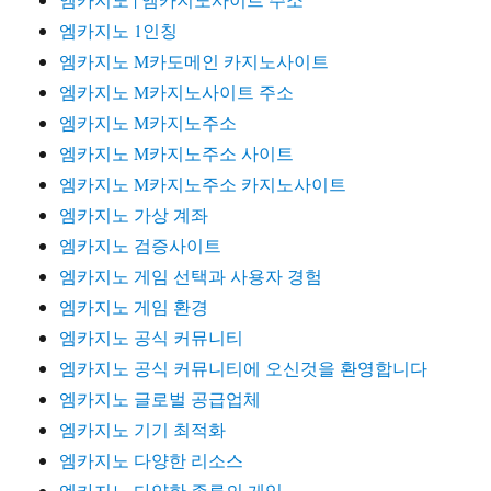
엠카지노 1인칭
엠카지노 M카도메인 카지노사이트
엠카지노 M카지노사이트 주소
엠카지노 M카지노주소
엠카지노 M카지노주소 사이트
엠카지노 M카지노주소 카지노사이트
엠카지노 가상 계좌
엠카지노 검증사이트
엠카지노 게임 선택과 사용자 경험
엠카지노 게임 환경
엠카지노 공식 커뮤니티
엠카지노 공식 커뮤니티에 오신것을 환영합니다
엠카지노 글로벌 공급업체
엠카지노 기기 최적화
엠카지노 다양한 리소스
엠카지노 다양한 종류의 게임