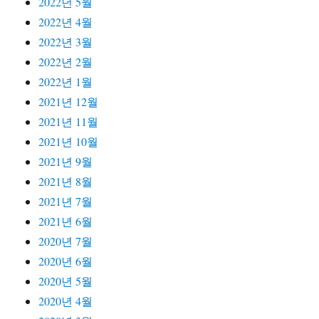
2022년 5월
2022년 4월
2022년 3월
2022년 2월
2022년 1월
2021년 12월
2021년 11월
2021년 10월
2021년 9월
2021년 8월
2021년 7월
2021년 6월
2020년 7월
2020년 6월
2020년 5월
2020년 4월