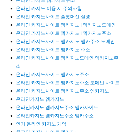
온라인 카지노 이용 시 주의사항
온라인 카지노사이트 슬롯머신 설명
온라인 카지노사이트 엠카지노 | 엠카지노도메인
온라인 카지노사이트 엠카지노 | 엠카지노주소
온라인 카지노사이트 엠카지노 엠카주소 도메인
온라인 카지노사이트 엠카지노 주소
온라인 카지노사이트 엠카지노도메인 엠카지노주
소
온라인 카지노사이트 엠카지노주소
온라인 카지노사이트 엠카지노주소 도메인 사이트
온라인 카지노사이트 엠카지노주소 엠카지노
온라인카지노 엠카지노
온라인카지노 엠카지노주소 엠카사이트
온라인카지노 엠카지노주소 엠카주소
인기 온라인 카지노 게임
최고의 카지노사이트 엠카지노