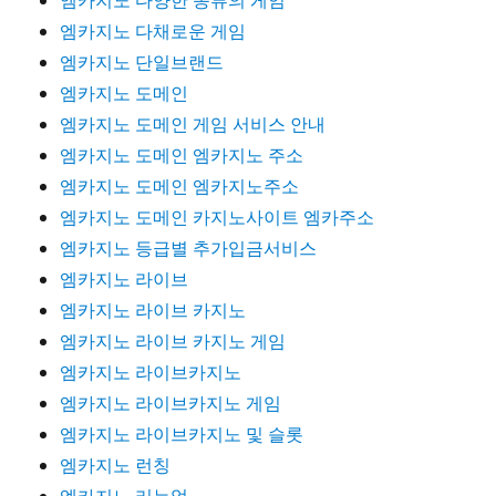
엠카지노 다채로운 게임
엠카지노 단일브랜드
엠카지노 도메인
엠카지노 도메인 게임 서비스 안내
엠카지노 도메인 엠카지노 주소
엠카지노 도메인 엠카지노주소
엠카지노 도메인 카지노사이트 엠카주소
엠카지노 등급별 추가입금서비스
엠카지노 라이브
엠카지노 라이브 카지노
엠카지노 라이브 카지노 게임
엠카지노 라이브카지노
엠카지노 라이브카지노 게임
엠카지노 라이브카지노 및 슬롯
엠카지노 런칭
엠카지노 리뉴얼