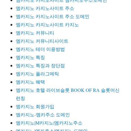
엠카지노 카지노사이트 주소
엠카지노 카지노사이트 주소 도메인
엠카지노 카지노사이트 카지노
엠카지노 커뮤니티
엠카지노 커뮤니티사이트
엠카지노 테더 이용방법
엠카지노 특징
엠카지노 특징과 장단점
엠카지노 플라그메틱
엠카지노 혜택
엠카지노 호텔 라이브슬롯 BOOK OF RA 슬롯머신
런칭
엠카지노 회원가입
엠카지노-엠카주소 도메인
엠카지노|M카지노|엠카지노주소
엠카지노|엠카주소|엠카지노도메인