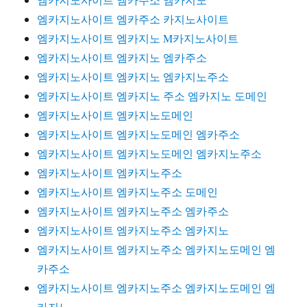
엠카지노사이트 엠카주소 카지노사이트
엠카지노사이트 엠카지노 M카지노사이트
엠카지노사이트 엠카지노 엠카주소
엠카지노사이트 엠카지노 엠카지노주소
엠카지노사이트 엠카지노 주소 엠카지노 도메인
엠카지노사이트 엠카지노도메인
엠카지노사이트 엠카지노도메인 엠카주소
엠카지노사이트 엠카지노도메인 엠카지노주소
엠카지노사이트 엠카지노주소
엠카지노사이트 엠카지노주소 도메인
엠카지노사이트 엠카지노주소 엠카주소
엠카지노사이트 엠카지노주소 엠카지노
엠카지노사이트 엠카지노주소 엠카지노도메인 엠
카주소
엠카지노사이트 엠카지노주소 엠카지노도메인 엠
카지노