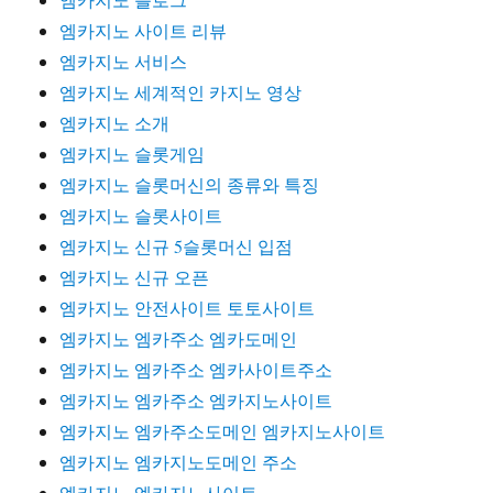
엠카지노 사이트 리뷰
엠카지노 서비스
엠카지노 세계적인 카지노 영상
엠카지노 소개
엠카지노 슬롯게임
엠카지노 슬롯머신의 종류와 특징
엠카지노 슬롯사이트
엠카지노 신규 5슬롯머신 입점
엠카지노 신규 오픈
엠카지노 안전사이트 토토사이트
엠카지노 엠카주소 엠카도메인
엠카지노 엠카주소 엠카사이트주소
엠카지노 엠카주소 엠카지노사이트
엠카지노 엠카주소도메인 엠카지노사이트
엠카지노 엠카지노도메인 주소
엠카지노 엠카지노사이트