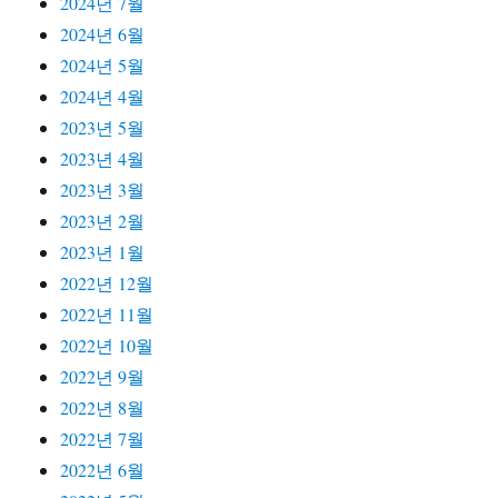
2024년 7월
2024년 6월
2024년 5월
2024년 4월
2023년 5월
2023년 4월
2023년 3월
2023년 2월
2023년 1월
2022년 12월
2022년 11월
2022년 10월
2022년 9월
2022년 8월
2022년 7월
2022년 6월