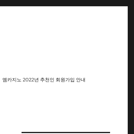
엠카지노 2022년 추천인 회원가입 안내