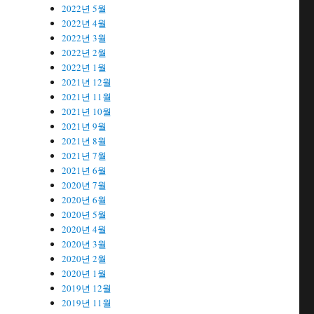
2022년 5월
2022년 4월
2022년 3월
2022년 2월
2022년 1월
2021년 12월
2021년 11월
2021년 10월
2021년 9월
2021년 8월
2021년 7월
2021년 6월
2020년 7월
2020년 6월
2020년 5월
2020년 4월
2020년 3월
2020년 2월
2020년 1월
2019년 12월
2019년 11월