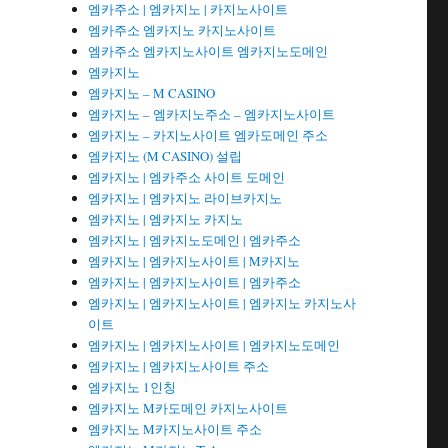
엠카주소 | 엠카지노 | 카지노사이트
엠카주소 엠카지노 카지노사이트
엠카주소 엠카지노사이트 엠카지노도메인
엠카지노
엠카지노 – M CASINO
엠카지노 – 엠카지노주소 – 엠카지노사이트
엠카지노 – 카지노사이트 엠카도메인 주소
엠카지노 (M CASINO) 설립
엠카지노 | 엠카주소 사이트 도메인
엠카지노 | 엠카지노 라이브카지노
엠카지노 | 엠카지노 카지노
엠카지노 | 엠카지노도메인 | 엠카주소
엠카지노 | 엠카지노사이트 | M카지노
엠카지노 | 엠카지노사이트 | 엠카주소
엠카지노 | 엠카지노사이트 | 엠카지노 카지노사
이트
엠카지노 | 엠카지노사이트 | 엠카지노도메인
엠카지노 | 엠카지노사이트 주소
엠카지노 1인칭
엠카지노 M카도메인 카지노사이트
엠카지노 M카지노사이트 주소