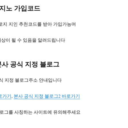
지노 가입코드
로지 지인 추천코드를 받아 가입가능며
대상이 될 수 있음을 알려드립니다
사 공식 지정 블로그
식 지정 블로그주소 안내입니다
바로가기
,
본사 공식 지정 블로그2 바로가기
블로그를 사칭하는 사이트에 유의해주세요