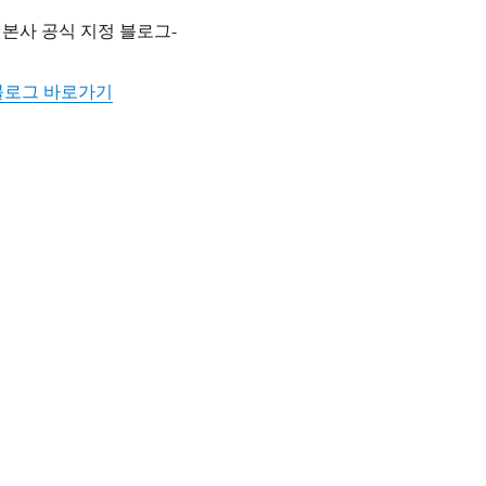
 본사 공식 지정 블로그-
블로그 바로가기