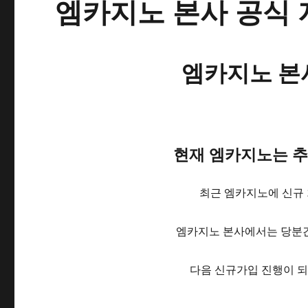
엠카지노 본사 공식 
엠카지노 본
현재 엠카지노는 
최근 엠카지노에 신규
엠카지노 본사에서는 당분간
다음 신규가입 진행이 