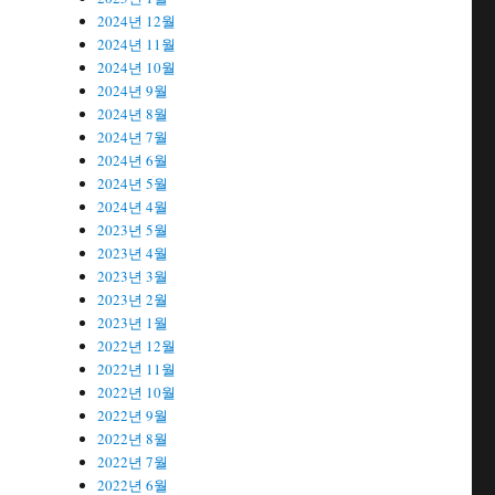
2024년 12월
2024년 11월
2024년 10월
2024년 9월
2024년 8월
2024년 7월
2024년 6월
2024년 5월
2024년 4월
2023년 5월
2023년 4월
2023년 3월
2023년 2월
2023년 1월
2022년 12월
2022년 11월
2022년 10월
2022년 9월
2022년 8월
2022년 7월
2022년 6월