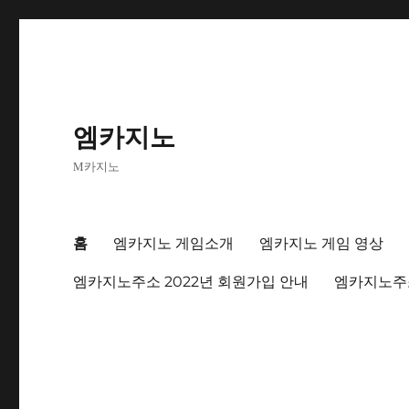
엠카지노
M카지노
홈
엠카지노 게임소개
엠카지노 게임 영상
엠카지노주소 2022년 회원가입 안내
엠카지노주소