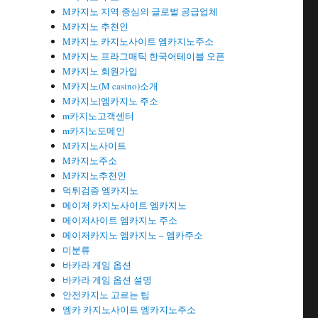
M카지노 지역 중심의 글로벌 공급업체
M카지노 추천인
M카지노 카지노사이트 엠카지노주소
M카지노 프라그매틱 한국어테이블 오픈
M카지노 회원가입
M카지노(M casino)소개
M카지노|엠카지노 주소
m카지노고객센터
m카지노도메인
M카지노사이트
M카지노주소
M카지노추천인
먹튀검증 엠카지노
메이저 카지노사이트 엠카지노
메이저사이트 엠카지노 주소
메이저카지노 엠카지노 – 엠카주소
미분류
바카라 게임 옵션
바카라 게임 옵션 설명
안전카지노 고르는 팁
엠카 카지노사이트 엠카지노주소