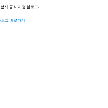
 본사 공식 지정 블로그-
블로그 바로가기