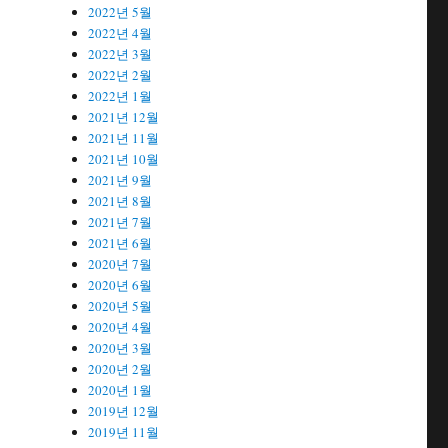
2022년 5월
2022년 4월
2022년 3월
2022년 2월
2022년 1월
2021년 12월
2021년 11월
2021년 10월
2021년 9월
2021년 8월
2021년 7월
2021년 6월
2020년 7월
2020년 6월
2020년 5월
2020년 4월
2020년 3월
2020년 2월
2020년 1월
2019년 12월
2019년 11월