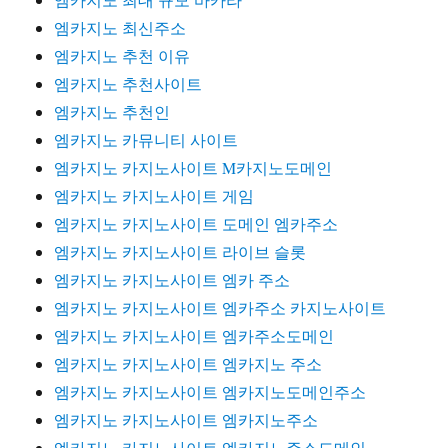
엠카지노 최신주소
엠카지노 추천 이유
엠카지노 추천사이트
엠카지노 추천인
엠카지노 카뮤니티 사이트
엠카지노 카지노사이트 M카지노도메인
엠카지노 카지노사이트 게임
엠카지노 카지노사이트 도메인 엠카주소
엠카지노 카지노사이트 라이브 슬롯
엠카지노 카지노사이트 엠카 주소
엠카지노 카지노사이트 엠카주소 카지노사이트
엠카지노 카지노사이트 엠카주소도메인
엠카지노 카지노사이트 엠카지노 주소
엠카지노 카지노사이트 엠카지노도메인주소
엠카지노 카지노사이트 엠카지노주소
엠카지노 카지노사이트 엠카지노주소도메인