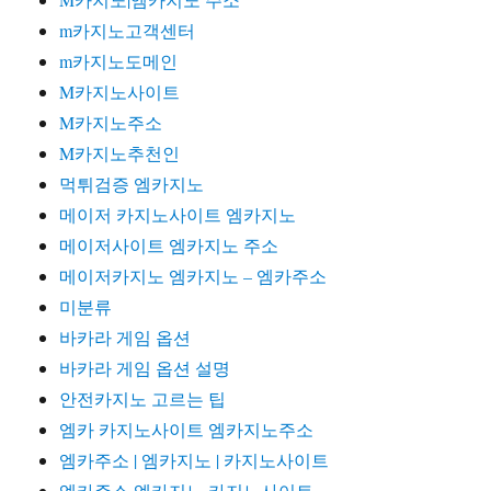
m카지노고객센터
m카지노도메인
M카지노사이트
M카지노주소
M카지노추천인
먹튀검증 엠카지노
메이저 카지노사이트 엠카지노
메이저사이트 엠카지노 주소
메이저카지노 엠카지노 – 엠카주소
미분류
바카라 게임 옵션
바카라 게임 옵션 설명
안전카지노 고르는 팁
엠카 카지노사이트 엠카지노주소
엠카주소 | 엠카지노 | 카지노사이트
엠카주소 엠카지노 카지노사이트