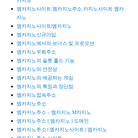
엠카지노사이트 엠카지노주소 카지노사이트 엠카
지노
엠카지노사이트|엠카지노
엠카지노신규가입
엠카지노에서의 보너스 및 프로모션
엠카지노우회주소
엠카지노의 슬롯 홀드 기능
엠카지노의 안전성
엠카지노의 제공하는 게임
엠카지노의 특징과 장단점
엠카지노접속주소
엠카지노주소
엠카지노주소 – 엠카지노 M카지노
엠카지노주소 [ 엠카지노 ] 도메인
엠카지노주소 | 엠카지노사이트 | 엠카지노
엠카지노주소 사이트