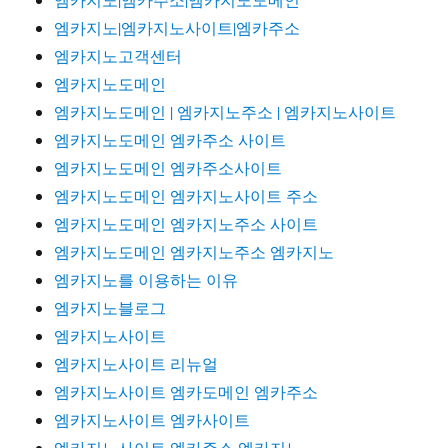
엠카지노|엠카지노사이트|엠카주소
엠카지노고객센터
엠카지노도메인
엠카지노도메인 | 엠카지노주소 | 엠카지노사이트
엠카지노도메인 엠카주소 사이트
엠카지노도메인 엠카주소사이트
엠카지노도메인 엠카지노사이트 주소
엠카지노도메인 엠카지노주소 사이트
엠카지노도메인 엠카지노주소 엠카지노
엠카지노를 이용하는 이유
엠카지노블로그
엠카지노사이트
엠카지노사이트 리뉴얼
엠카지노사이트 엠카도메인 엠카주소
엠카지노사이트 엠카사이트
엠카지노사이트 엠카주소 엠카지노