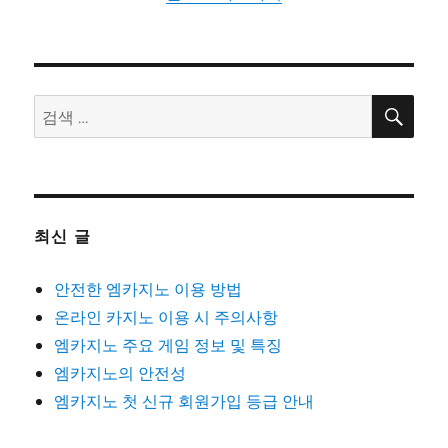
검
검
색
색:
최신 글
안전한 엠카지노 이용 방법
온라인 카지노 이용 시 주의사항
엠카지노 주요 게임 정보 및 특징
엠카지노의 안전성
엠카지노 첫 신규 회원가입 등급 안내