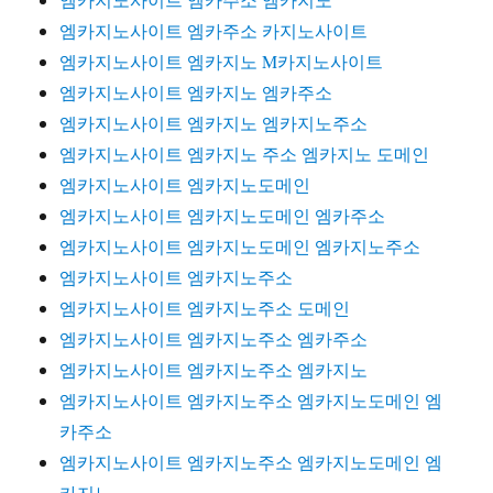
엠카지노사이트 엠카주소 카지노사이트
엠카지노사이트 엠카지노 M카지노사이트
엠카지노사이트 엠카지노 엠카주소
엠카지노사이트 엠카지노 엠카지노주소
엠카지노사이트 엠카지노 주소 엠카지노 도메인
엠카지노사이트 엠카지노도메인
엠카지노사이트 엠카지노도메인 엠카주소
엠카지노사이트 엠카지노도메인 엠카지노주소
엠카지노사이트 엠카지노주소
엠카지노사이트 엠카지노주소 도메인
엠카지노사이트 엠카지노주소 엠카주소
엠카지노사이트 엠카지노주소 엠카지노
엠카지노사이트 엠카지노주소 엠카지노도메인 엠
카주소
엠카지노사이트 엠카지노주소 엠카지노도메인 엠
카지노