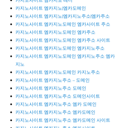
카지노사이트 엠카지노|엠카도메인
카지노사이트 엠카지노|엠카지노주소|엠카주소
카지노사이트 엠카지노도메인 엠카사이트 주소
카지노사이트 엠카지노도메인 엠카주소
카지노사이트 엠카지노도메인 엠카주소 사이트
카지노사이트 엠카지노도메인 엠카지노주소
카지노사이트 엠카지노도메인 엠카지노주소 엠카
지노
카지노사이트 엠카지노도메인 카지노주소
카지노사이트 엠카지노주소 – 도메인
카지노사이트 엠카지노주소 도메인
카지노사이트 엠카지노주소 도메인사이트
카지노사이트 엠카지노주소 엠카 도메인
카지노사이트 엠카지노주소 엠카도메인
카지노사이트 엠카지노주소 엠카도메인 사이트
카지노사이트 엠카지노주소 엠카사이트