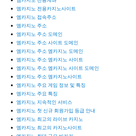
엠카지노 전용카지노사이트
엠카지노 접속주소
엠카지노 주소
엠카지노 주소 도메인
엠카지노 주소 사이트 도메인
엠카지노 주소 엠카지노 도메인
엠카지노 주소 엠카지노 사이트
엠카지노 주소 엠카지노 사이트 도메인
엠카지노 주소 엠카지노사이트
엠카지노 주요 게임 정보 및 특징
엠카지노 주요 특징
엠카지노 지속적인 서비스
엠카지노 첫 신규 회원가입 등급 안내
엠카지노 최고의 라이브 카지노
엠카지노 최고의 카지노사이트
엠카지노 최대 규모 바카라