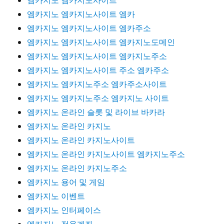
엠카지노 엠카지노사이트 엠카
엠카지노 엠카지노사이트 엠카주소
엠카지노 엠카지노사이트 엠카지노도메인
엠카지노 엠카지노사이트 엠카지노주소
엠카지노 엠카지노사이트 주소 엠카주소
엠카지노 엠카지노주소 엠카주소사이트
엠카지노 엠카지노주소 엠카지노 사이트
엠카지노 온라인 슬롯 및 라이브 바카라
엠카지노 온라인 카지노
엠카지노 온라인 카지노사이트
엠카지노 온라인 카지노사이트 엠카지노주소
엠카지노 온라인 카지노주소
엠카지노 용어 및 게임
엠카지노 이벤트
엠카지노 인터페이스
엠카지노 전용계좌