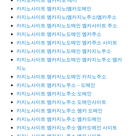
카지노사이트 엠카지노|엠카도메인
카지노사이트 엠카지노|엠카지노주소|엠카주소
카지노사이트 엠카지노도메인 엠카사이트 주소
카지노사이트 엠카지노도메인 엠카주소
카지노사이트 엠카지노도메인 엠카주소 사이트
카지노사이트 엠카지노도메인 엠카지노주소
카지노사이트 엠카지노도메인 엠카지노주소 엠카
지노
카지노사이트 엠카지노도메인 카지노주소
카지노사이트 엠카지노주소 – 도메인
카지노사이트 엠카지노주소 도메인
카지노사이트 엠카지노주소 도메인사이트
카지노사이트 엠카지노주소 엠카 도메인
카지노사이트 엠카지노주소 엠카도메인
카지노사이트 엠카지노주소 엠카도메인 사이트
카지노사이트 엠카지노주소 엠카사이트