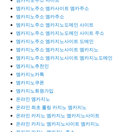
엠카지노주소 엠카사이트 엠카주소
엠카지노주소 엠카주소
엠카지노주소 엠카지노도메인 사이트
엠카지노주소 엠카지노도메인 사이트 주소
엠카지노주소 엠카지노사이트 도메인
엠카지노주소 엠카지노사이트 엠카지노
엠카지노주소 엠카지노사이트 엠카지노도메인
엠카지노추천인
엠카지노카톡
엠카지노쿠폰
엠카지노회원가입
온라인 엠카지노
온라인 최초 롤링 카지노 엠카지노
온라인 카지노 엠카지노 엠카지노사이트
온라인 카지노 엠카지노사이트 엠카지노
온라인 카지노 엠카지노주소