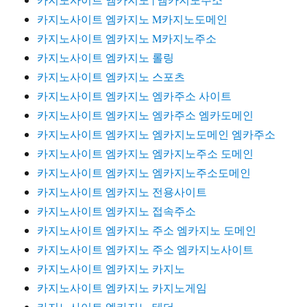
카지노사이트 엠카지노 M카지노도메인
카지노사이트 엠카지노 M카지노주소
카지노사이트 엠카지노 롤링
카지노사이트 엠카지노 스포츠
카지노사이트 엠카지노 엠카주소 사이트
카지노사이트 엠카지노 엠카주소 엠카도메인
카지노사이트 엠카지노 엠카지노도메인 엠카주소
카지노사이트 엠카지노 엠카지노주소 도메인
카지노사이트 엠카지노 엠카지노주소도메인
카지노사이트 엠카지노 전용사이트
카지노사이트 엠카지노 접속주소
카지노사이트 엠카지노 주소 엠카지노 도메인
카지노사이트 엠카지노 주소 엠카지노사이트
카지노사이트 엠카지노 카지노
카지노사이트 엠카지노 카지노게임
카지노사이트 엠카지노 테더