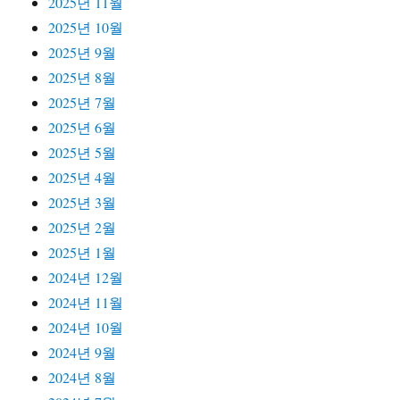
2025년 11월
2025년 10월
2025년 9월
2025년 8월
2025년 7월
2025년 6월
2025년 5월
2025년 4월
2025년 3월
2025년 2월
2025년 1월
2024년 12월
2024년 11월
2024년 10월
2024년 9월
2024년 8월