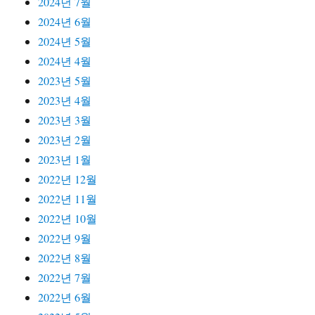
2024년 7월
2024년 6월
2024년 5월
2024년 4월
2023년 5월
2023년 4월
2023년 3월
2023년 2월
2023년 1월
2022년 12월
2022년 11월
2022년 10월
2022년 9월
2022년 8월
2022년 7월
2022년 6월