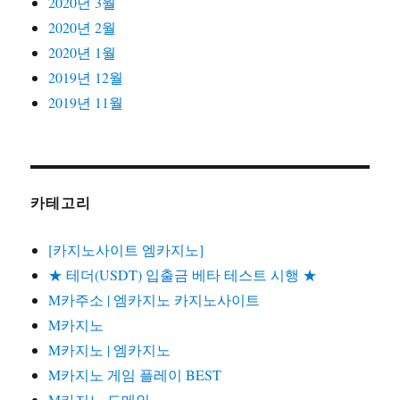
2020년 3월
2020년 2월
2020년 1월
2019년 12월
2019년 11월
카테고리
[카지노사이트 엠카지노]
★ 테더(USDT) 입출금 베타 테스트 시행 ★
M카주소 | 엠카지노 카지노사이트
M카지노
M카지노 | 엠카지노
M카지노 게임 플레이 BEST
M카지노 도메인