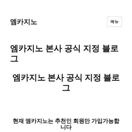
엠카지노
메뉴
엠카지노 본사 공식 지정 블로
그
엠카지노 본사 공식 지정 블로
그
현재 엠카지노는 추천인 회원만 가입가능합
니다