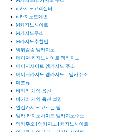
m카지노고객센터
m카지노도메인
M카지노사이트
M카지노주소
M카지노추천인
먹튀검증 엠카지노
메이저 카지노사이트 엠카지노
메이저사이트 엠카지노 주소
메이저카지노 엠카지노 – 엠카주소
미분류
바카라 게임 옵션
바카라 게임 옵션 설명
안전카지노 고르는 팁
엠카 카지노사이트 엠카지노주소
엠카주소 | 엠카지노 | 카지노사이트
엠카주소 엠카지노 카지노사이트