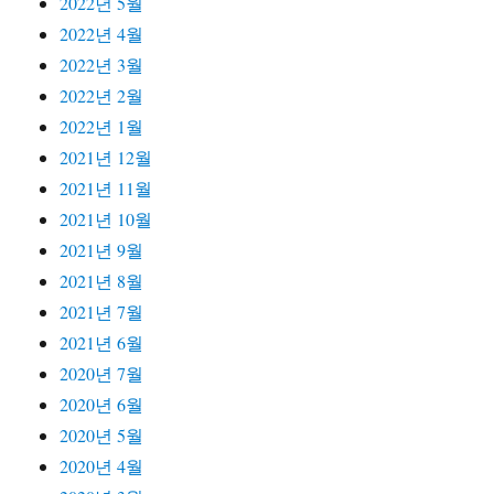
2022년 5월
2022년 4월
2022년 3월
2022년 2월
2022년 1월
2021년 12월
2021년 11월
2021년 10월
2021년 9월
2021년 8월
2021년 7월
2021년 6월
2020년 7월
2020년 6월
2020년 5월
2020년 4월