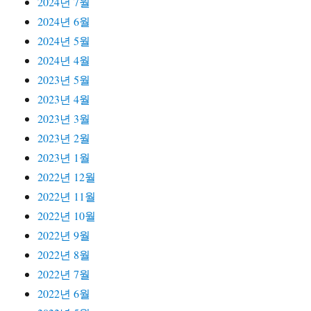
2024년 7월
2024년 6월
2024년 5월
2024년 4월
2023년 5월
2023년 4월
2023년 3월
2023년 2월
2023년 1월
2022년 12월
2022년 11월
2022년 10월
2022년 9월
2022년 8월
2022년 7월
2022년 6월