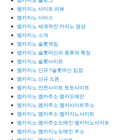
엠카지노 사이트 리뷰
엠카지노 서비스
엠카지노 세계적인 카지노 영상
엠카지노 소개
엠카지노 슬롯게임
엠카지노 슬롯머신의 종류와 특징
엠카지노 슬롯사이트
엠카지노 신규 5슬롯머신 입점
엠카지노 신규 오픈
엠카지노 안전사이트 토토사이트
엠카지노 엠카주소 엠카도메인
엠카지노 엠카주소 엠카사이트주소
엠카지노 엠카주소 엠카지노사이트
엠카지노 엠카주소도메인 엠카지노사이트
엠카지노 엠카지노도메인 주소
엠카지노 엠카지노사이트