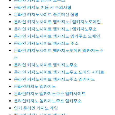
온라인 카지노 이용 시 주의사항
온라인 카지노사이트 슬롯머신 설명
온라인 카지노사이트 엠카지노 | 엠카지노도메인
온라인 카지노사이트 엠카지노 | 엠카지노주소
온라인 카지노사이트 엠카지노 엠카주소 도메인
온라인 카지노사이트 엠카지노 주소
온라인 카지노사이트 엠카지노도메인 엠카지노주
소
온라인 카지노사이트 엠카지노주소
온라인 카지노사이트 엠카지노주소 도메인 사이트
온라인 카지노사이트 엠카지노주소 엠카지노
온라인카지노 엠카지노
온라인카지노 엠카지노주소 엠카사이트
온라인카지노 엠카지노주소 엠카주소
인기 온라인 카지노 게임
최고의 카지노사이트 엠카지노