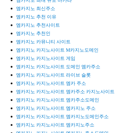
엠카지노 최신주소
엠카지노 추천 이유
엠카지노 추천사이트
엠카지노 추천인
엠카지노 카뮤니티 사이트
엠카지노 카지노사이트 M카지노도메인
엠카지노 카지노사이트 게임
엠카지노 카지노사이트 도메인 엠카주소
엠카지노 카지노사이트 라이브 슬롯
엠카지노 카지노사이트 엠카 주소
엠카지노 카지노사이트 엠카주소 카지노사이트
엠카지노 카지노사이트 엠카주소도메인
엠카지노 카지노사이트 엠카지노 주소
엠카지노 카지노사이트 엠카지노도메인주소
엠카지노 카지노사이트 엠카지노주소
엠카지노 카지노사이트 엠카지노주소도메인