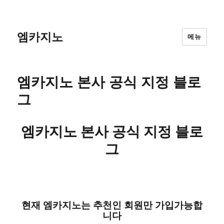
엠카지노
메뉴
엠카지노 본사 공식 지정 블로
그
엠카지노 본사 공식 지정 블로
그
현재 엠카지노는 추천인 회원만 가입가능합
니다