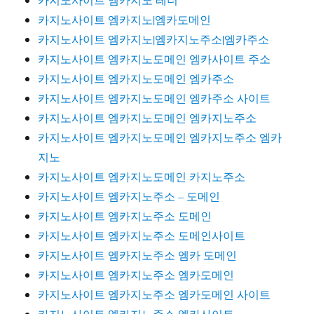
카지노사이트 엠카지노|엠카도메인
카지노사이트 엠카지노|엠카지노주소|엠카주소
카지노사이트 엠카지노도메인 엠카사이트 주소
카지노사이트 엠카지노도메인 엠카주소
카지노사이트 엠카지노도메인 엠카주소 사이트
카지노사이트 엠카지노도메인 엠카지노주소
카지노사이트 엠카지노도메인 엠카지노주소 엠카
지노
카지노사이트 엠카지노도메인 카지노주소
카지노사이트 엠카지노주소 – 도메인
카지노사이트 엠카지노주소 도메인
카지노사이트 엠카지노주소 도메인사이트
카지노사이트 엠카지노주소 엠카 도메인
카지노사이트 엠카지노주소 엠카도메인
카지노사이트 엠카지노주소 엠카도메인 사이트
카지노사이트 엠카지노주소 엠카사이트