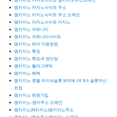
엠카지노 카지노사이트 주소
엠카지노 카지노사이트 주소 도메인
엠카지노 카지노사이트 카지노
엠카지노 커뮤니티
엠카지노 커뮤니티사이트
엠카지노 테더 이용방법
엠카지노 특징
엠카지노 특징과 장단점
엠카지노 플라그메틱
엠카지노 혜택
엠카지노 호텔 라이브슬롯 BOOK OF RA 슬롯머신
런칭
엠카지노 회원가입
엠카지노-엠카주소 도메인
엠카지노|M카지노|엠카지노주소
엠카지노|엠카주소|엠카지노도메인