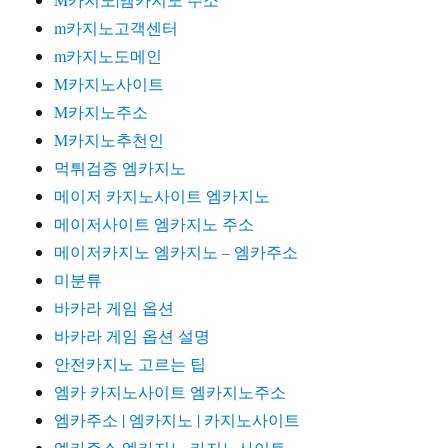
m카지노고객센터
m카지노도메인
M카지노사이트
M카지노주소
M카지노추천인
먹튀검증 엠카지노
메이저 카지노사이트 엠카지노
메이저사이트 엠카지노 주소
메이저카지노 엠카지노 – 엠카주소
미분류
바카라 게임 옵션
바카라 게임 옵션 설명
안전카지노 고르는 팁
엠카 카지노사이트 엠카지노주소
엠카주소 | 엠카지노 | 카지노사이트
엠카주소 엠카지노 카지노사이트