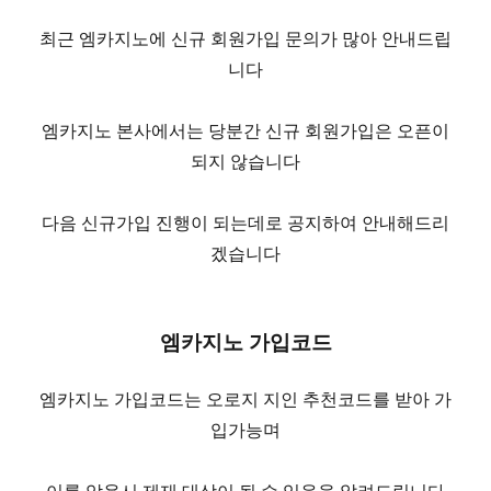
최근 엠카지노에 신규 회원가입 문의가 많아 안내드립
니다
엠카지노 본사에서는 당분간 신규 회원가입은 오픈이
되지 않습니다
다음 신규가입 진행이 되는데로 공지하여 안내해드리
겠습니다
엠카지노 가입코드
엠카지노 가입코드는 오로지 지인 추천코드를 받아 가
입가능며
이를 악용시 제재 대상이 될 수 있음을 알려드립니다