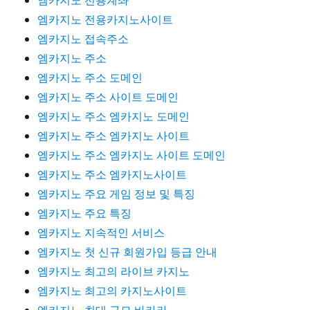
엠카지노 전용카지노사이트
엠카지노 접속주소
엠카지노 주소
엠카지노 주소 도메인
엠카지노 주소 사이트 도메인
엠카지노 주소 엠카지노 도메인
엠카지노 주소 엠카지노 사이트
엠카지노 주소 엠카지노 사이트 도메인
엠카지노 주소 엠카지노사이트
엠카지노 주요 게임 정보 및 특징
엠카지노 주요 특징
엠카지노 지속적인 서비스
엠카지노 첫 신규 회원가입 등급 안내
엠카지노 최고의 라이브 카지노
엠카지노 최고의 카지노사이트
엠카지노 최대 규모 바카라