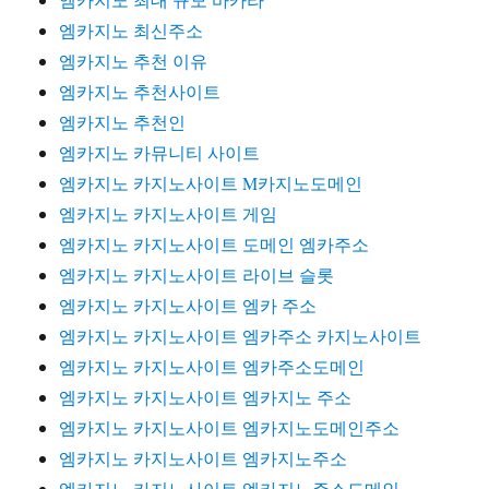
엠카지노 최신주소
엠카지노 추천 이유
엠카지노 추천사이트
엠카지노 추천인
엠카지노 카뮤니티 사이트
엠카지노 카지노사이트 M카지노도메인
엠카지노 카지노사이트 게임
엠카지노 카지노사이트 도메인 엠카주소
엠카지노 카지노사이트 라이브 슬롯
엠카지노 카지노사이트 엠카 주소
엠카지노 카지노사이트 엠카주소 카지노사이트
엠카지노 카지노사이트 엠카주소도메인
엠카지노 카지노사이트 엠카지노 주소
엠카지노 카지노사이트 엠카지노도메인주소
엠카지노 카지노사이트 엠카지노주소
엠카지노 카지노사이트 엠카지노주소도메인