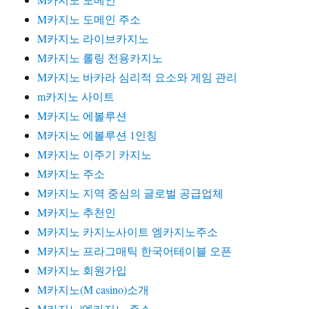
M카지노 도메인 주소
M카지노 라이브카지노
M카지노 롤링 전용카지노
M카지노 바카라 심리적 요소와 게임 관리
m카지노 사이트
M카지노 에볼루션
M카지노 에볼루션 1인칭
M카지노 이주기 카지노
M카지노 주소
M카지노 지역 중심의 글로벌 공급업체
M카지노 추천인
M카지노 카지노사이트 엠카지노주소
M카지노 프라그매틱 한국어테이블 오픈
M카지노 회원가입
M카지노(M casino)소개
M카지노|엠카지노 주소