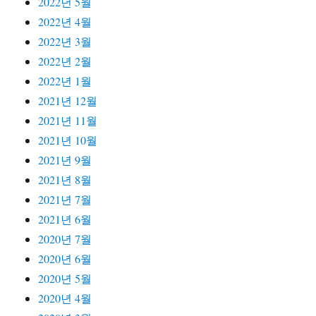
2022년 5월
2022년 4월
2022년 3월
2022년 2월
2022년 1월
2021년 12월
2021년 11월
2021년 10월
2021년 9월
2021년 8월
2021년 7월
2021년 6월
2020년 7월
2020년 6월
2020년 5월
2020년 4월