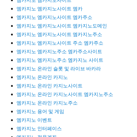
엠카지노 엠카지노사이트 엠카
엠카지노 엠카지노사이트 엠카주소
엠카지노 엠카지노사이트 엠카지노도메인
엠카지노 엠카지노사이트 엠카지노주소
엠카지노 엠카지노사이트 주소 엠카주소
엠카지노 엠카지노주소 엠카주소사이트
엠카지노 엠카지노주소 엠카지노 사이트
엠카지노 온라인 슬롯 및 라이브 바카라
엠카지노 온라인 카지노
엠카지노 온라인 카지노사이트
엠카지노 온라인 카지노사이트 엠카지노주소
엠카지노 온라인 카지노주소
엠카지노 용어 및 게임
엠카지노 이벤트
엠카지노 인터페이스
엠카지노 전용계좌