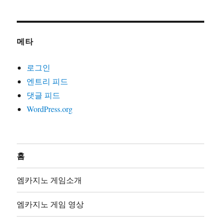
메타
로그인
엔트리 피드
댓글 피드
WordPress.org
홈
엠카지노 게임소개
엠카지노 게임 영상