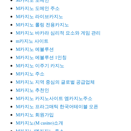
M카지노 도메인 주소
M카지노 라이브카지노
M카지노 롤링 전용카지노
M카지노 바카라 심리적 요소와 게임 관리
m카지노 사이트
M카지노 에볼루션
M카지노 에볼루션 1인칭
M카지노 이주기 카지노
M카지노 주소
M카지노 지역 중심의 글로벌 공급업체
M카지노 추천인
M카지노 카지노사이트 엠카지노주소
M카지노 프라그매틱 한국어테이블 오픈
M카지노 회원가입
M카지노(M casino)소개
M카지노|엠카지노 주소