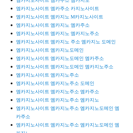
엠카지노사이트 엠카주소 카지노사이트
엠카지노사이트 엠카지노 M카지노사이트
엠카지노사이트 엠카지노 엠카주소
엠카지노사이트 엠카지노 엠카지노주소
엠카지노사이트 엠카지노 주소 엠카지노 도메인
엠카지노사이트 엠카지노도메인
엠카지노사이트 엠카지노도메인 엠카주소
엠카지노사이트 엠카지노도메인 엠카지노주소
엠카지노사이트 엠카지노주소
엠카지노사이트 엠카지노주소 도메인
엠카지노사이트 엠카지노주소 엠카주소
엠카지노사이트 엠카지노주소 엠카지노
엠카지노사이트 엠카지노주소 엠카지노도메인 엠
카주소
엠카지노사이트 엠카지노주소 엠카지노도메인 엠
카지노