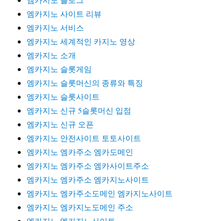
엠카지노 사이트 리뷰
엠카지노 서비스
엠카지노 세계적인 카지노 영상
엠카지노 소개
엠카지노 슬롯게임
엠카지노 슬롯머신의 종류와 특징
엠카지노 슬롯사이트
엠카지노 신규 5슬롯머신 입점
엠카지노 신규 오픈
엠카지노 안전사이트 토토사이트
엠카지노 엠카주소 엠카도메인
엠카지노 엠카주소 엠카사이트주소
엠카지노 엠카주소 엠카지노사이트
엠카지노 엠카주소도메인 엠카지노사이트
엠카지노 엠카지노도메인 주소
엠카지노 엠카지노사이트