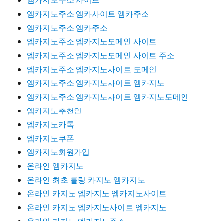
엠카지노주소 엠카사이트 엠카주소
엠카지노주소 엠카주소
엠카지노주소 엠카지노도메인 사이트
엠카지노주소 엠카지노도메인 사이트 주소
엠카지노주소 엠카지노사이트 도메인
엠카지노주소 엠카지노사이트 엠카지노
엠카지노주소 엠카지노사이트 엠카지노도메인
엠카지노추천인
엠카지노카톡
엠카지노쿠폰
엠카지노회원가입
온라인 엠카지노
온라인 최초 롤링 카지노 엠카지노
온라인 카지노 엠카지노 엠카지노사이트
온라인 카지노 엠카지노사이트 엠카지노
온라인 카지노 엠카지노주소