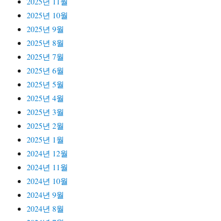
2025년 11월
2025년 10월
2025년 9월
2025년 8월
2025년 7월
2025년 6월
2025년 5월
2025년 4월
2025년 3월
2025년 2월
2025년 1월
2024년 12월
2024년 11월
2024년 10월
2024년 9월
2024년 8월