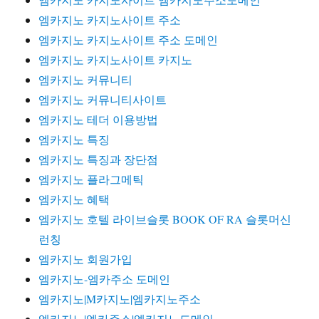
엠카지노 카지노사이트 주소
엠카지노 카지노사이트 주소 도메인
엠카지노 카지노사이트 카지노
엠카지노 커뮤니티
엠카지노 커뮤니티사이트
엠카지노 테더 이용방법
엠카지노 특징
엠카지노 특징과 장단점
엠카지노 플라그메틱
엠카지노 혜택
엠카지노 호텔 라이브슬롯 BOOK OF RA 슬롯머신
런칭
엠카지노 회원가입
엠카지노-엠카주소 도메인
엠카지노|M카지노|엠카지노주소
엠카지노|엠카주소|엠카지노도메인