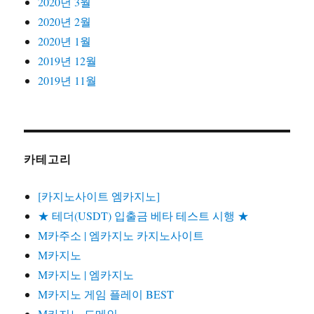
2020년 3월
2020년 2월
2020년 1월
2019년 12월
2019년 11월
카테고리
[카지노사이트 엠카지노]
★ 테더(USDT) 입출금 베타 테스트 시행 ★
M카주소 | 엠카지노 카지노사이트
M카지노
M카지노 | 엠카지노
M카지노 게임 플레이 BEST
M카지노 도메인