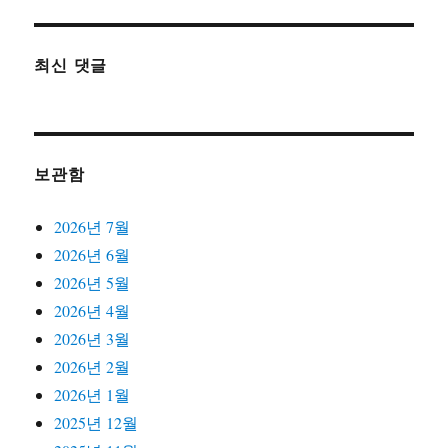
최신 댓글
보관함
2026년 7월
2026년 6월
2026년 5월
2026년 4월
2026년 3월
2026년 2월
2026년 1월
2025년 12월