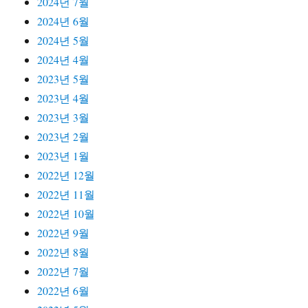
2024년 7월
2024년 6월
2024년 5월
2024년 4월
2023년 5월
2023년 4월
2023년 3월
2023년 2월
2023년 1월
2022년 12월
2022년 11월
2022년 10월
2022년 9월
2022년 8월
2022년 7월
2022년 6월