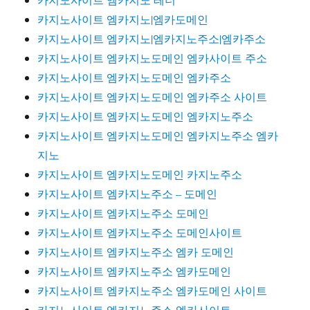
카지노사이트 엠카지노|엠카도메인
카지노사이트 엠카지노|엠카지노주소|엠카주소
카지노사이트 엠카지노도메인 엠카사이트 주소
카지노사이트 엠카지노도메인 엠카주소
카지노사이트 엠카지노도메인 엠카주소 사이트
카지노사이트 엠카지노도메인 엠카지노주소
카지노사이트 엠카지노도메인 엠카지노주소 엠카
지노
카지노사이트 엠카지노도메인 카지노주소
카지노사이트 엠카지노주소 – 도메인
카지노사이트 엠카지노주소 도메인
카지노사이트 엠카지노주소 도메인사이트
카지노사이트 엠카지노주소 엠카 도메인
카지노사이트 엠카지노주소 엠카도메인
카지노사이트 엠카지노주소 엠카도메인 사이트
카지노사이트 엠카지노주소 엠카사이트