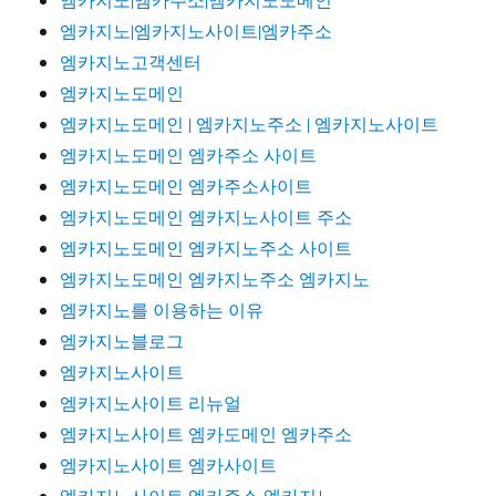
엠카지노|엠카지노사이트|엠카주소
엠카지노고객센터
엠카지노도메인
엠카지노도메인 | 엠카지노주소 | 엠카지노사이트
엠카지노도메인 엠카주소 사이트
엠카지노도메인 엠카주소사이트
엠카지노도메인 엠카지노사이트 주소
엠카지노도메인 엠카지노주소 사이트
엠카지노도메인 엠카지노주소 엠카지노
엠카지노를 이용하는 이유
엠카지노블로그
엠카지노사이트
엠카지노사이트 리뉴얼
엠카지노사이트 엠카도메인 엠카주소
엠카지노사이트 엠카사이트
엠카지노사이트 엠카주소 엠카지노