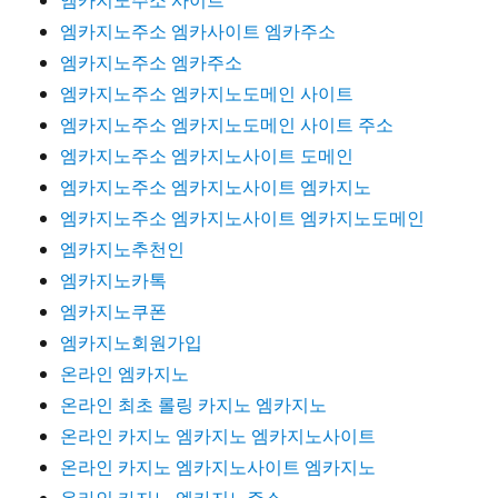
엠카지노주소 엠카사이트 엠카주소
엠카지노주소 엠카주소
엠카지노주소 엠카지노도메인 사이트
엠카지노주소 엠카지노도메인 사이트 주소
엠카지노주소 엠카지노사이트 도메인
엠카지노주소 엠카지노사이트 엠카지노
엠카지노주소 엠카지노사이트 엠카지노도메인
엠카지노추천인
엠카지노카톡
엠카지노쿠폰
엠카지노회원가입
온라인 엠카지노
온라인 최초 롤링 카지노 엠카지노
온라인 카지노 엠카지노 엠카지노사이트
온라인 카지노 엠카지노사이트 엠카지노
온라인 카지노 엠카지노주소