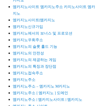
엠카지노사이트 엠카지노주소 카지노사이트 엠카
지노
엠카지노사이트|엠카지노
엠카지노신규가입
엠카지노에서의 보너스 및 프로모션
엠카지노우회주소
엠카지노의 슬롯 홀드 기능
엠카지노의 안전성
엠카지노의 제공하는 게임
엠카지노의 특징과 장단점
엠카지노접속주소
엠카지노주소
엠카지노주소 – 엠카지노 M카지노
엠카지노주소 [ 엠카지노 ] 도메인
엠카지노주소 | 엠카지노사이트 | 엠카지노
엠카지노주소 사이트