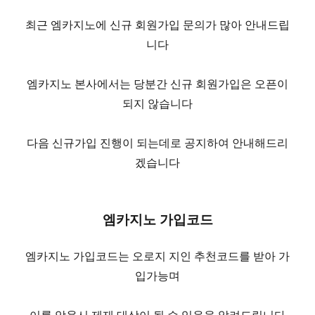
최근 엠카지노에 신규 회원가입 문의가 많아 안내드립
니다
엠카지노 본사에서는 당분간 신규 회원가입은 오픈이
되지 않습니다
다음 신규가입 진행이 되는데로 공지하여 안내해드리
겠습니다
엠카지노 가입코드
엠카지노 가입코드는 오로지 지인 추천코드를 받아 가
입가능며
이를 악용시 제재 대상이 될 수 있음을 알려드립니다