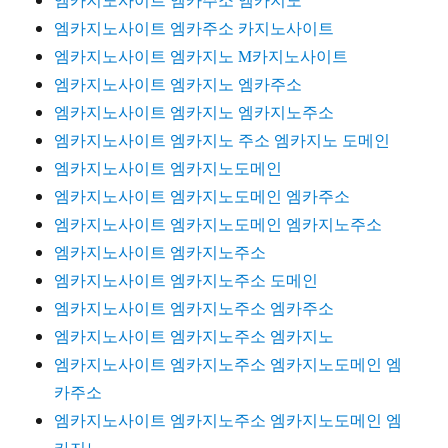
엠카지노사이트 엠카주소 카지노사이트
엠카지노사이트 엠카지노 M카지노사이트
엠카지노사이트 엠카지노 엠카주소
엠카지노사이트 엠카지노 엠카지노주소
엠카지노사이트 엠카지노 주소 엠카지노 도메인
엠카지노사이트 엠카지노도메인
엠카지노사이트 엠카지노도메인 엠카주소
엠카지노사이트 엠카지노도메인 엠카지노주소
엠카지노사이트 엠카지노주소
엠카지노사이트 엠카지노주소 도메인
엠카지노사이트 엠카지노주소 엠카주소
엠카지노사이트 엠카지노주소 엠카지노
엠카지노사이트 엠카지노주소 엠카지노도메인 엠
카주소
엠카지노사이트 엠카지노주소 엠카지노도메인 엠
카지노