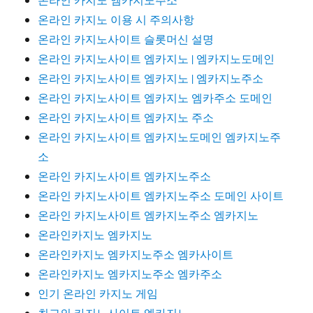
온라인 카지노 이용 시 주의사항
온라인 카지노사이트 슬롯머신 설명
온라인 카지노사이트 엠카지노 | 엠카지노도메인
온라인 카지노사이트 엠카지노 | 엠카지노주소
온라인 카지노사이트 엠카지노 엠카주소 도메인
온라인 카지노사이트 엠카지노 주소
온라인 카지노사이트 엠카지노도메인 엠카지노주
소
온라인 카지노사이트 엠카지노주소
온라인 카지노사이트 엠카지노주소 도메인 사이트
온라인 카지노사이트 엠카지노주소 엠카지노
온라인카지노 엠카지노
온라인카지노 엠카지노주소 엠카사이트
온라인카지노 엠카지노주소 엠카주소
인기 온라인 카지노 게임
최고의 카지노사이트 엠카지노