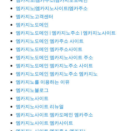
엠카지노|엠카지노사이트|엠카주소
엠카지노고객센터
엠카지노도메인
엠카지노도메인 | 엠카지노주소 | 엠카지노사이트
엠카지노도메인 엠카주소 사이트
엠카지노도메인 엠카주소사이트
엠카지노도메인 엠카지노사이트 주소
엠카지노도메인 엠카지노주소 사이트
엠카지노도메인 엠카지노주소 엠카지노
엠카지노를 이용하는 이유
엠카지노블로그
엠카지노사이트
엠카지노사이트 리뉴얼
엠카지노사이트 엠카도메인 엠카주소
엠카지노사이트 엠카사이트
엠카지노사이트 엠카주소 엠카지노