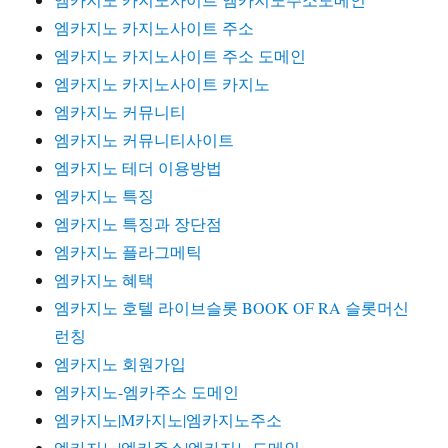
엠카지노 카지노사이트 주소
엠카지노 카지노사이트 주소 도메인
엠카지노 카지노사이트 카지노
엠카지노 커뮤니티
엠카지노 커뮤니티사이트
엠카지노 테더 이용방법
엠카지노 특징
엠카지노 특징과 장단점
엠카지노 플라그메틱
엠카지노 혜택
엠카지노 호텔 라이브슬롯 BOOK OF RA 슬롯머신
런칭
엠카지노 회원가입
엠카지노-엠카주소 도메인
엠카지노|M카지노|엠카지노주소
엠카지노|엠카주소|엠카지노도메인