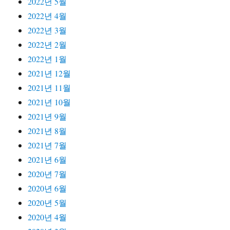
2022년 5월
2022년 4월
2022년 3월
2022년 2월
2022년 1월
2021년 12월
2021년 11월
2021년 10월
2021년 9월
2021년 8월
2021년 7월
2021년 6월
2020년 7월
2020년 6월
2020년 5월
2020년 4월