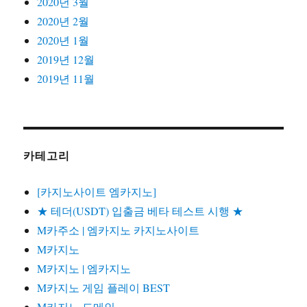
2020년 3월
2020년 2월
2020년 1월
2019년 12월
2019년 11월
카테고리
[카지노사이트 엠카지노]
★ 테더(USDT) 입출금 베타 테스트 시행 ★
M카주소 | 엠카지노 카지노사이트
M카지노
M카지노 | 엠카지노
M카지노 게임 플레이 BEST
M카지노 도메인