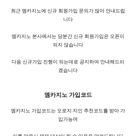
최근 엠카지노에 신규 회원가입 문의가 많아 안내드립
니다
엠카지노 본사에서는 당분간 신규 회원가입은 오픈이
되지 않습니다
다음 신규가입 진행이 되는데로 공지하여 안내해드리
겠습니다
엠카지노 가입코드
엠카지노 가입코드는 오로지 지인 추천코드를 받아 가
입가능며
이를 악용시 제재 대상이 될 수 있음을 알려드립니다