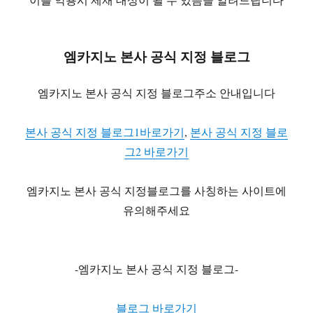
엠카지노 본사 공식 지정 블로그
엠카지노 본사 공식 지정 블로그주소 안내입니다
본사 공식 지정 블로그1바로가기
,
본사 공식 지정 블로
그2 바로가기
엠카지노 본사 공식 지정블로그를 사칭하는 사이트에
유의해주세요
-엠카지노 본사 공식 지정 블로그-
블로그 바로가기