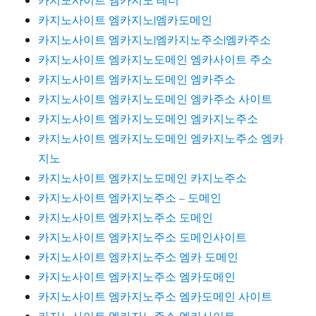
카지노사이트 엠카지노|엠카도메인
카지노사이트 엠카지노|엠카지노주소|엠카주소
카지노사이트 엠카지노도메인 엠카사이트 주소
카지노사이트 엠카지노도메인 엠카주소
카지노사이트 엠카지노도메인 엠카주소 사이트
카지노사이트 엠카지노도메인 엠카지노주소
카지노사이트 엠카지노도메인 엠카지노주소 엠카
지노
카지노사이트 엠카지노도메인 카지노주소
카지노사이트 엠카지노주소 – 도메인
카지노사이트 엠카지노주소 도메인
카지노사이트 엠카지노주소 도메인사이트
카지노사이트 엠카지노주소 엠카 도메인
카지노사이트 엠카지노주소 엠카도메인
카지노사이트 엠카지노주소 엠카도메인 사이트
카지노사이트 엠카지노주소 엠카사이트