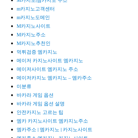
m카지노고객센터
m카지노도메인
M카지노사이트
M카지노주소
M카지노추천인
먹튀검증 엠카지노
메이저 카지노사이트 엠카지노
메이저사이트 엠카지노 주소
메이저카지노 엠카지노 – 엠카주소
미분류
바카라 게임 옵션
바카라 게임 옵션 설명
안전카지노 고르는 팁
엠카 카지노사이트 엠카지노주소
엠카주소 | 엠카지노 | 카지노사이트
엠카주소 엠카지노 카지노사이트