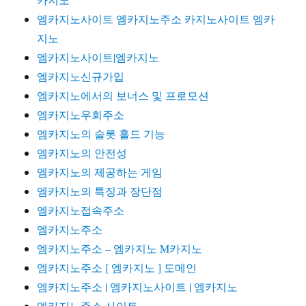
엠카지노사이트 엠카지노주소 카지노사이트 엠카
지노
엠카지노사이트|엠카지노
엠카지노신규가입
엠카지노에서의 보너스 및 프로모션
엠카지노우회주소
엠카지노의 슬롯 홀드 기능
엠카지노의 안전성
엠카지노의 제공하는 게임
엠카지노의 특징과 장단점
엠카지노접속주소
엠카지노주소
엠카지노주소 – 엠카지노 M카지노
엠카지노주소 [ 엠카지노 ] 도메인
엠카지노주소 | 엠카지노사이트 | 엠카지노
엠카지노주소 사이트