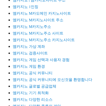
엠카지노 1인칭
엠카지노 M카도메인 카지노사이트
엠카지노 M카지노사이트 주소
엠카지노 M카지노주소
엠카지노 M카지노주소 사이트
엠카지노 M카지노주소 카지노사이트
엠카지노 가상 계좌
엠카지노 검증사이트
엠카지노 게임 선택과 사용자 경험
엠카지노 게임 환경
엠카지노 공식 커뮤니티
엠카지노 공식 커뮤니티에 오신것을 환영합니다
엠카지노 글로벌 공급업체
엠카지노 기기 최적화
엠카지노 다양한 리소스
엠카지노 다양한 종류의 게임