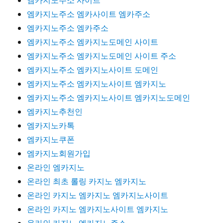
엠카지노주소 엠카사이트 엠카주소
엠카지노주소 엠카주소
엠카지노주소 엠카지노도메인 사이트
엠카지노주소 엠카지노도메인 사이트 주소
엠카지노주소 엠카지노사이트 도메인
엠카지노주소 엠카지노사이트 엠카지노
엠카지노주소 엠카지노사이트 엠카지노도메인
엠카지노추천인
엠카지노카톡
엠카지노쿠폰
엠카지노회원가입
온라인 엠카지노
온라인 최초 롤링 카지노 엠카지노
온라인 카지노 엠카지노 엠카지노사이트
온라인 카지노 엠카지노사이트 엠카지노
온라인 카지노 엠카지노주소