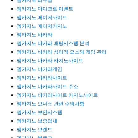
엠카지노 마이크로 이벤트
엠카지노 메이저사이트
엠카지노 메이저카지노
엠카지노 바카라
엠카지노 바카라 배팅시스템 분석
엠카지노 바카라 심리적 요소와 게임 관리
엠카지노 바카라 카지노사이트
엠카지노 바카라게임
엠카지노 바카라사이트
엠카지노 바카라사이트 주소
엠카지노 바카라사이트 카지노사이트
엠카지노 보너스 관련 주의사항
엠카지노 보안시스템
엠카지노 보증업체
엠카지노 브랜드
엠카지노 블로그