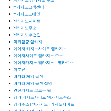
m카지노고객센터
m카지노도메인
M카지노사이트
M카지노주소
M카지노추천인
먹튀검증 엠카지노
메이저 카지노사이트 엠카지노
메이저사이트 엠카지노 주소
메이저카지노 엠카지노 – 엠카주소
미분류
바카라 게임 옵션
바카라 게임 옵션 설명
안전카지노 고르는 팁
엠카 카지노사이트 엠카지노주소
엠카주소 | 엠카지노 | 카지노사이트
엠카주소 엠카지노 카지노사이트