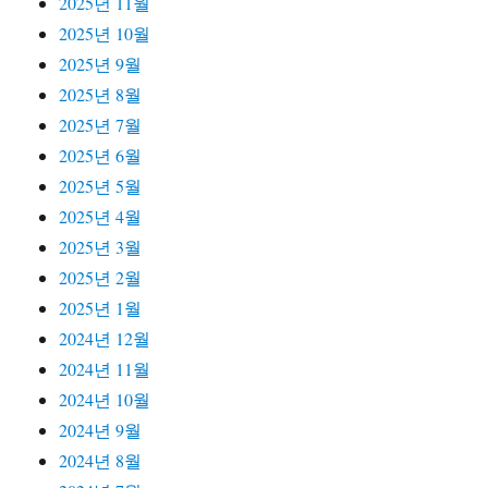
2025년 11월
2025년 10월
2025년 9월
2025년 8월
2025년 7월
2025년 6월
2025년 5월
2025년 4월
2025년 3월
2025년 2월
2025년 1월
2024년 12월
2024년 11월
2024년 10월
2024년 9월
2024년 8월