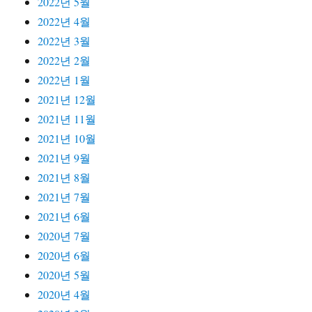
2022년 5월
2022년 4월
2022년 3월
2022년 2월
2022년 1월
2021년 12월
2021년 11월
2021년 10월
2021년 9월
2021년 8월
2021년 7월
2021년 6월
2020년 7월
2020년 6월
2020년 5월
2020년 4월