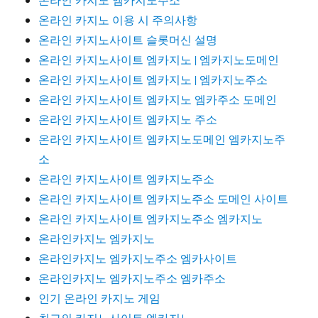
온라인 카지노 이용 시 주의사항
온라인 카지노사이트 슬롯머신 설명
온라인 카지노사이트 엠카지노 | 엠카지노도메인
온라인 카지노사이트 엠카지노 | 엠카지노주소
온라인 카지노사이트 엠카지노 엠카주소 도메인
온라인 카지노사이트 엠카지노 주소
온라인 카지노사이트 엠카지노도메인 엠카지노주
소
온라인 카지노사이트 엠카지노주소
온라인 카지노사이트 엠카지노주소 도메인 사이트
온라인 카지노사이트 엠카지노주소 엠카지노
온라인카지노 엠카지노
온라인카지노 엠카지노주소 엠카사이트
온라인카지노 엠카지노주소 엠카주소
인기 온라인 카지노 게임
최고의 카지노사이트 엠카지노