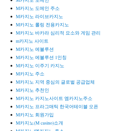
M카지노 도메인 주소
M카지노 라이브카지노
M카지노 롤링 전용카지노
M카지노 바카라 심리적 요소와 게임 관리
m카지노 사이트
M카지노 에볼루션
M카지노 에볼루션 1인칭
M카지노 이주기 카지노
M카지노 주소
M카지노 지역 중심의 글로벌 공급업체
M카지노 추천인
M카지노 카지노사이트 엠카지노주소
M카지노 프라그매틱 한국어테이블 오픈
M카지노 회원가입
M카지노(M casino)소개
M카지노|엠카지노 주소