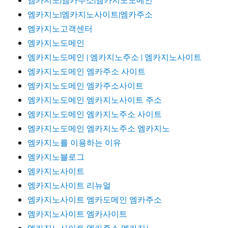
엠카지노|엠카지노사이트|엠카주소
엠카지노고객센터
엠카지노도메인
엠카지노도메인 | 엠카지노주소 | 엠카지노사이트
엠카지노도메인 엠카주소 사이트
엠카지노도메인 엠카주소사이트
엠카지노도메인 엠카지노사이트 주소
엠카지노도메인 엠카지노주소 사이트
엠카지노도메인 엠카지노주소 엠카지노
엠카지노를 이용하는 이유
엠카지노블로그
엠카지노사이트
엠카지노사이트 리뉴얼
엠카지노사이트 엠카도메인 엠카주소
엠카지노사이트 엠카사이트
엠카지노사이트 엠카주소 엠카지노