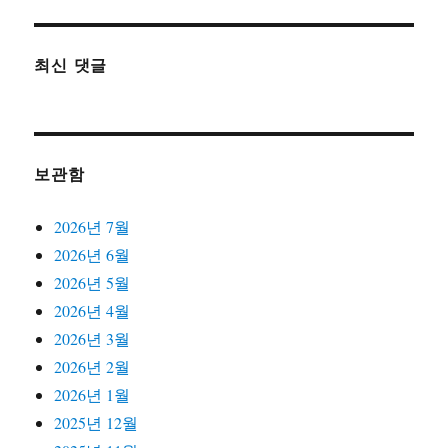
최신 댓글
보관함
2026년 7월
2026년 6월
2026년 5월
2026년 4월
2026년 3월
2026년 2월
2026년 1월
2025년 12월