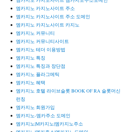
엠카지노 카지노사이트 주소
엠카지노 카지노사이트 주소 도메인
엠카지노 카지노사이트 카지노
엠카지노 커뮤니티
엠카지노 커뮤니티사이트
엠카지노 테더 이용방법
엠카지노 특징
엠카지노 특징과 장단점
엠카지노 플라그메틱
엠카지노 혜택
엠카지노 호텔 라이브슬롯 BOOK OF RA 슬롯머신
런칭
엠카지노 회원가입
엠카지노-엠카주소 도메인
엠카지노|M카지노|엠카지노주소
엠카지노|엠카주소|엠카지노도메인