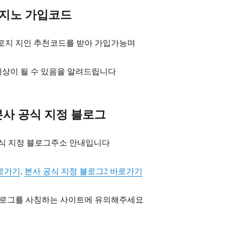
지노 가입코드
로지 지인 추천코드를 받아 가입가능며
대상이 될 수 있음을 알려드립니다
사 공식 지정 블로그
식 지정 블로그주소 안내입니다
바로가기
,
본사 공식 지정 블로그2 바로가기
블로그를 사칭하는 사이트에 유의해주세요