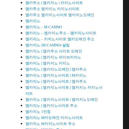
엠카주소 | 엠카지노 | 카지노사이트
엠카주소 엠카지노 카지노사이트
엠카주소 엠카지노사이트 엠카지노도메인
엠카지노
엠카지노 – M CASINO
엠카지노 – 엠카지노주소 – 엠카지노사이트
엠카지노 – 카지노사이트 엠카도메인 주소
엠카지노 (M CASINO) 설립
엠카지노 | 엠카주소 사이트 도메인
엠카지노 | 엠카지노 라이브카지노
엠카지노 | 엠카지노 카지노
엠카지노 | 엠카지노도메인 | 엠카주소
엠카지노 | 엠카지노사이트 | M카지노
엠카지노 | 엠카지노사이트 | 엠카주소
엠카지노 | 엠카지노사이트 | 엠카지노 카지노사
이트
엠카지노 | 엠카지노사이트 | 엠카지노도메인
엠카지노 | 엠카지노사이트 주소
엠카지노 1인칭
엠카지노 M카도메인 카지노사이트
엠카지노 M카지노사이트 주소