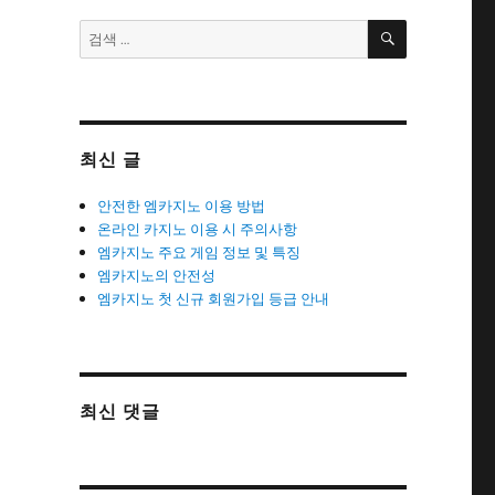
검
검
색
색:
최신 글
안전한 엠카지노 이용 방법
온라인 카지노 이용 시 주의사항
엠카지노 주요 게임 정보 및 특징
엠카지노의 안전성
엠카지노 첫 신규 회원가입 등급 안내
최신 댓글