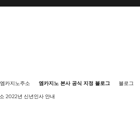
엠카지노주소
엠카지노 본사 공식 지정 블로그
블로그
 2022년 신년인사 안내