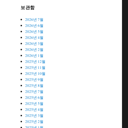
보관함
2026년 7월
2026년 6월
2026년 5월
2026년 4월
2026년 3월
2026년 2월
2026년 1월
2025년 12월
2025년 11월
2025년 10월
2025년 9월
2025년 8월
2025년 7월
2025년 6월
2025년 5월
2025년 4월
2025년 3월
2025년 2월
2025년 1월