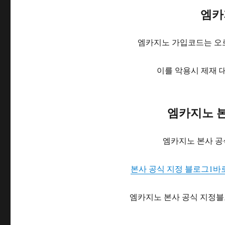
엠카
엠카지노 가입코드는 오
이를 악용시 제재 
엠카지노 본
엠카지노 본사 공
본사 공식 지정 블로그1
엠카지노 본사 공식 지정