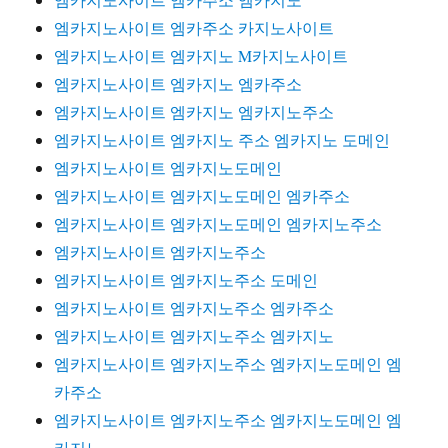
엠카지노사이트 엠카주소 카지노사이트
엠카지노사이트 엠카지노 M카지노사이트
엠카지노사이트 엠카지노 엠카주소
엠카지노사이트 엠카지노 엠카지노주소
엠카지노사이트 엠카지노 주소 엠카지노 도메인
엠카지노사이트 엠카지노도메인
엠카지노사이트 엠카지노도메인 엠카주소
엠카지노사이트 엠카지노도메인 엠카지노주소
엠카지노사이트 엠카지노주소
엠카지노사이트 엠카지노주소 도메인
엠카지노사이트 엠카지노주소 엠카주소
엠카지노사이트 엠카지노주소 엠카지노
엠카지노사이트 엠카지노주소 엠카지노도메인 엠
카주소
엠카지노사이트 엠카지노주소 엠카지노도메인 엠
카지노