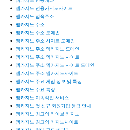
엠카지노 전용카지노사이트
엠카지노 접속주소
엠카지노 주소
엠카지노 주소 도메인
엠카지노 주소 사이트 도메인
엠카지노 주소 엠카지노 도메인
엠카지노 주소 엠카지노 사이트
엠카지노 주소 엠카지노 사이트 도메인
엠카지노 주소 엠카지노사이트
엠카지노 주요 게임 정보 및 특징
엠카지노 주요 특징
엠카지노 지속적인 서비스
엠카지노 첫 신규 회원가입 등급 안내
엠카지노 최고의 라이브 카지노
엠카지노 최고의 카지노사이트
엠카지노 최대 규모 바카라