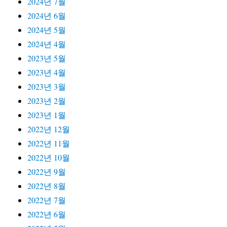
2024년 7월
2024년 6월
2024년 5월
2024년 4월
2023년 5월
2023년 4월
2023년 3월
2023년 2월
2023년 1월
2022년 12월
2022년 11월
2022년 10월
2022년 9월
2022년 8월
2022년 7월
2022년 6월