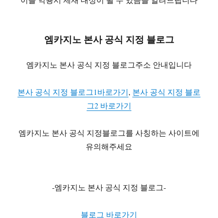
엠카지노 본사 공식 지정 블로그
엠카지노 본사 공식 지정 블로그주소 안내입니다
본사 공식 지정 블로그1바로가기
,
본사 공식 지정 블로
그2 바로가기
엠카지노 본사 공식 지정블로그를 사칭하는 사이트에
유의해주세요
-엠카지노 본사 공식 지정 블로그-
블로그 바로가기