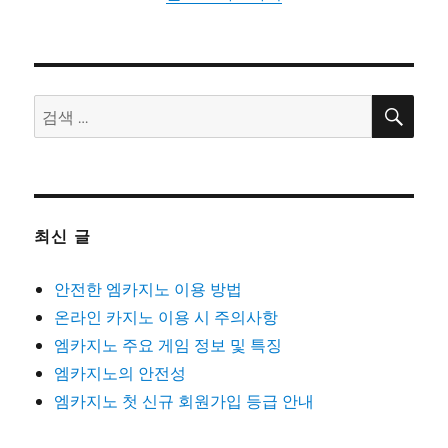
검
검
색
색:
최신 글
안전한 엠카지노 이용 방법
온라인 카지노 이용 시 주의사항
엠카지노 주요 게임 정보 및 특징
엠카지노의 안전성
엠카지노 첫 신규 회원가입 등급 안내