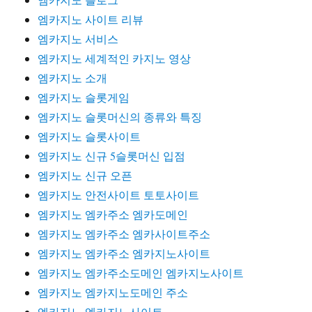
엠카지노 사이트 리뷰
엠카지노 서비스
엠카지노 세계적인 카지노 영상
엠카지노 소개
엠카지노 슬롯게임
엠카지노 슬롯머신의 종류와 특징
엠카지노 슬롯사이트
엠카지노 신규 5슬롯머신 입점
엠카지노 신규 오픈
엠카지노 안전사이트 토토사이트
엠카지노 엠카주소 엠카도메인
엠카지노 엠카주소 엠카사이트주소
엠카지노 엠카주소 엠카지노사이트
엠카지노 엠카주소도메인 엠카지노사이트
엠카지노 엠카지노도메인 주소
엠카지노 엠카지노사이트