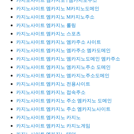
카지노사이트 엠카지노 M카지노도메인
카지노사이트 엠카지노 M카지노주소
카지노사이트 엠카지노 롤링
카지노사이트 엠카지노 스포츠
카지노사이트 엠카지노 엠카주소 사이트
카지노사이트 엠카지노 엠카주소 엠카도메인
카지노사이트 엠카지노 엠카지노도메인 엠카주소
카지노사이트 엠카지노 엠카지노주소 도메인
카지노사이트 엠카지노 엠카지노주소도메인
카지노사이트 엠카지노 전용사이트
카지노사이트 엠카지노 접속주소
카지노사이트 엠카지노 주소 엠카지노 도메인
카지노사이트 엠카지노 주소 엠카지노사이트
카지노사이트 엠카지노 카지노
카지노사이트 엠카지노 카지노게임
카지노사이트 엠카지노 테더