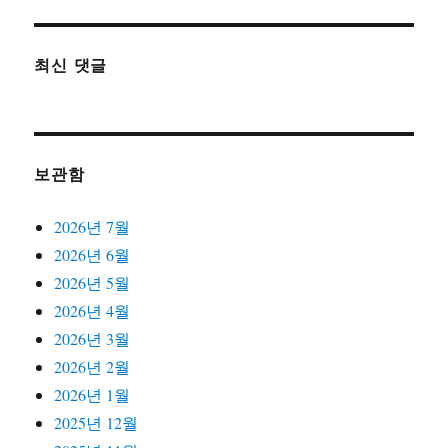
최신 댓글
보관함
2026년 7월
2026년 6월
2026년 5월
2026년 4월
2026년 3월
2026년 2월
2026년 1월
2025년 12월