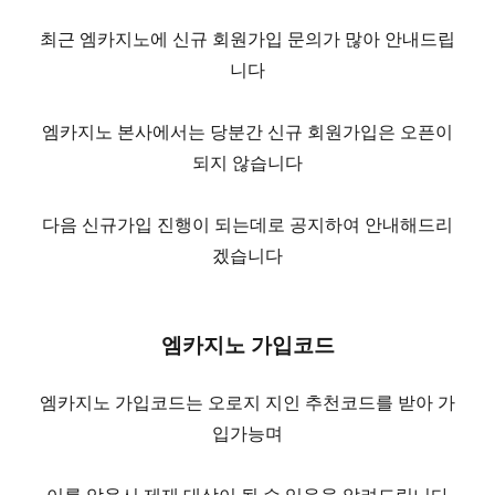
최근 엠카지노에 신규 회원가입 문의가 많아 안내드립
니다
엠카지노 본사에서는 당분간 신규 회원가입은 오픈이
되지 않습니다
다음 신규가입 진행이 되는데로 공지하여 안내해드리
겠습니다
엠카지노 가입코드
엠카지노 가입코드는 오로지 지인 추천코드를 받아 가
입가능며
이를 악용시 제재 대상이 될 수 있음을 알려드립니다