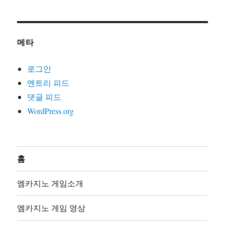
메타
로그인
엔트리 피드
댓글 피드
WordPress.org
홈
엠카지노 게임소개
엠카지노 게임 영상