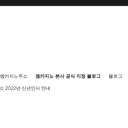
엠카지노주소
엠카지노 본사 공식 지정 블로그
블로그
 2022년 신년인사 안내