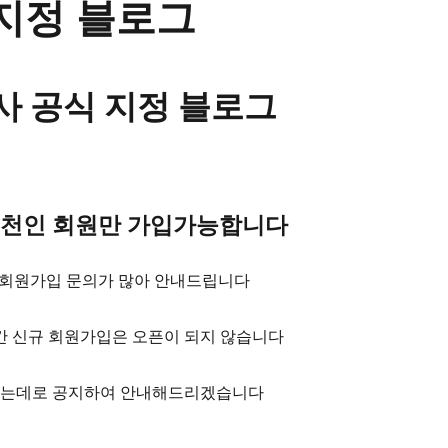
지정 블로그
사 공식 지정 블로그
추천인 회원만 가입가능합니다
 회원가입 문의가 많아 안내드립니다
 신규 회원가입은 오픈이 되지 않습니다
되는데로 공지하여 안내해드리겠습니다