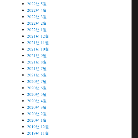
2022년 5월
2022년 4월
2022년 3월
2022년 2월
2022년 1월
2021년 12월
2021년 11월
2021년 10월
2021년 9월
2021년 8월
2021년 7월
2021년 6월
2020년 7월
2020년 6월
2020년 5월
2020년 4월
2020년 3월
2020년 2월
2020년 1월
2019년 12월
2019년 11월