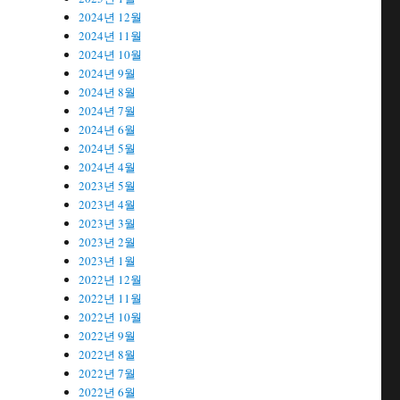
2024년 12월
2024년 11월
2024년 10월
2024년 9월
2024년 8월
2024년 7월
2024년 6월
2024년 5월
2024년 4월
2023년 5월
2023년 4월
2023년 3월
2023년 2월
2023년 1월
2022년 12월
2022년 11월
2022년 10월
2022년 9월
2022년 8월
2022년 7월
2022년 6월