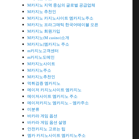
M카지노 지역 중심의 글로벌 공급업체
M카지노 추천인
M카지노 카지노사이트 엠카지노주소
M카지노 프라그매틱 한국어테이블 오픈
M카지노 회원가입
M카지노(M casino)소개
M카지노|엠카지노 주소
m카지노고객센터
m카지노도메인
M카지노사이트
M카지노주소
M카지노추천인
먹튀검증 엠카지노
메이저 카지노사이트 엠카지노
메이저사이트 엠카지노 주소
메이저카지노 엠카지노 – 엠카주소
미분류
바카라 게임 옵션
바카라 게임 옵션 설명
안전카지노 고르는 팁
엠카 카지노사이트 엠카지노주소