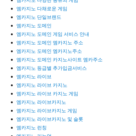
엠카지노 다채로운 게임
엠카지노 단일브랜드
엠카지노 도메인
엠카지노 도메인 게임 서비스 안내
엠카지노 도메인 엠카지노 주소
엠카지노 도메인 엠카지노주소
엠카지노 도메인 카지노사이트 엠카주소
엠카지노 등급별 추가입금서비스
엠카지노 라이브
엠카지노 라이브 카지노
엠카지노 라이브 카지노 게임
엠카지노 라이브카지노
엠카지노 라이브카지노 게임
엠카지노 라이브카지노 및 슬롯
엠카지노 런칭
엠카지노 리뉴얼