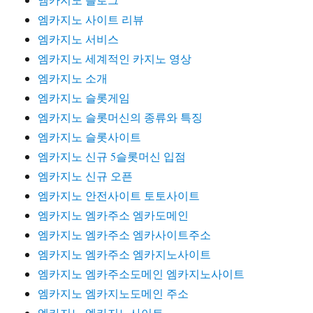
엠카지노 사이트 리뷰
엠카지노 서비스
엠카지노 세계적인 카지노 영상
엠카지노 소개
엠카지노 슬롯게임
엠카지노 슬롯머신의 종류와 특징
엠카지노 슬롯사이트
엠카지노 신규 5슬롯머신 입점
엠카지노 신규 오픈
엠카지노 안전사이트 토토사이트
엠카지노 엠카주소 엠카도메인
엠카지노 엠카주소 엠카사이트주소
엠카지노 엠카주소 엠카지노사이트
엠카지노 엠카주소도메인 엠카지노사이트
엠카지노 엠카지노도메인 주소
엠카지노 엠카지노사이트