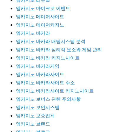
엠카지노 마이크로 이벤트
엠카지노 메이저사이트
엠카지노 메이저카지노
엠카지노 바카라
엠카지노 바카라 배팅시스템 분석
엠카지노 바카라 심리적 요소와 게임 관리
엠카지노 바카라 카지노사이트
엠카지노 바카라게임
엠카지노 바카라사이트
엠카지노 바카라사이트 주소
엠카지노 바카라사이트 카지노사이트
엠카지노 보너스 관련 주의사항
엠카지노 보안시스템
엠카지노 보증업체
엠카지노 브랜드
엠카지노 블로그