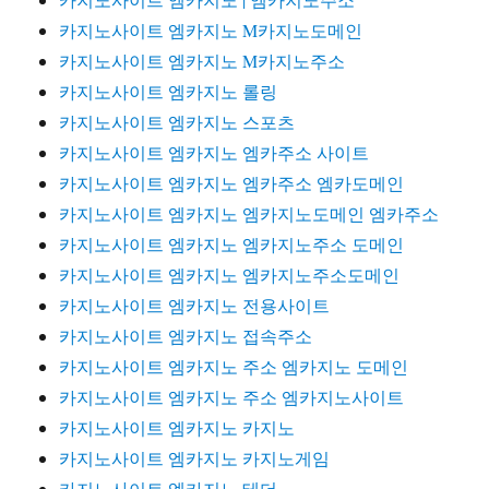
카지노사이트 엠카지노 M카지노도메인
카지노사이트 엠카지노 M카지노주소
카지노사이트 엠카지노 롤링
카지노사이트 엠카지노 스포츠
카지노사이트 엠카지노 엠카주소 사이트
카지노사이트 엠카지노 엠카주소 엠카도메인
카지노사이트 엠카지노 엠카지노도메인 엠카주소
카지노사이트 엠카지노 엠카지노주소 도메인
카지노사이트 엠카지노 엠카지노주소도메인
카지노사이트 엠카지노 전용사이트
카지노사이트 엠카지노 접속주소
카지노사이트 엠카지노 주소 엠카지노 도메인
카지노사이트 엠카지노 주소 엠카지노사이트
카지노사이트 엠카지노 카지노
카지노사이트 엠카지노 카지노게임
카지노사이트 엠카지노 테더