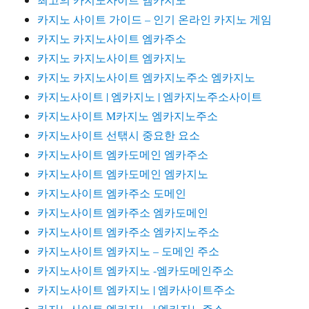
카지노 사이트 가이드 – 인기 온라인 카지노 게임
카지노 카지노사이트 엠카주소
카지노 카지노사이트 엠카지노
카지노 카지노사이트 엠카지노주소 엠카지노
카지노사이트 | 엠카지노 | 엠카지노주소사이트
카지노사이트 M카지노 엠카지노주소
카지노사이트 선탞시 중요한 요소
카지노사이트 엠카도메인 엠카주소
카지노사이트 엠카도메인 엠카지노
카지노사이트 엠카주소 도메인
카지노사이트 엠카주소 엠카도메인
카지노사이트 엠카주소 엠카지노주소
카지노사이트 엠카지노 – 도메인 주소
카지노사이트 엠카지노 -엠카도메인주소
카지노사이트 엠카지노 | 엠카사이트주소
카지노사이트 엠카지노 | 엠카지노주소