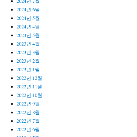
2024년 7월
2024년 6월
2024년 5월
2024년 4월
2023년 5월
2023년 4월
2023년 3월
2023년 2월
2023년 1월
2022년 12월
2022년 11월
2022년 10월
2022년 9월
2022년 8월
2022년 7월
2022년 6월