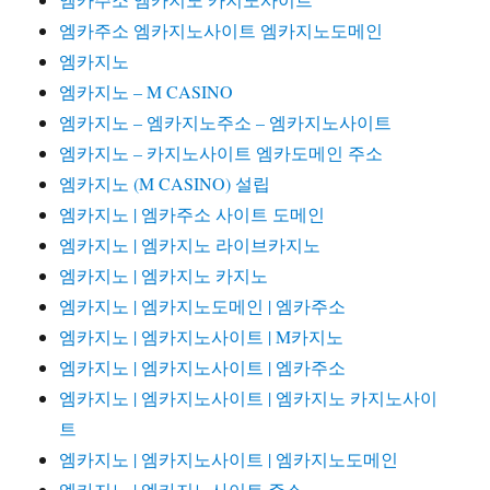
엠카주소 엠카지노사이트 엠카지노도메인
엠카지노
엠카지노 – M CASINO
엠카지노 – 엠카지노주소 – 엠카지노사이트
엠카지노 – 카지노사이트 엠카도메인 주소
엠카지노 (M CASINO) 설립
엠카지노 | 엠카주소 사이트 도메인
엠카지노 | 엠카지노 라이브카지노
엠카지노 | 엠카지노 카지노
엠카지노 | 엠카지노도메인 | 엠카주소
엠카지노 | 엠카지노사이트 | M카지노
엠카지노 | 엠카지노사이트 | 엠카주소
엠카지노 | 엠카지노사이트 | 엠카지노 카지노사이
트
엠카지노 | 엠카지노사이트 | 엠카지노도메인
엠카지노 | 엠카지노사이트 주소