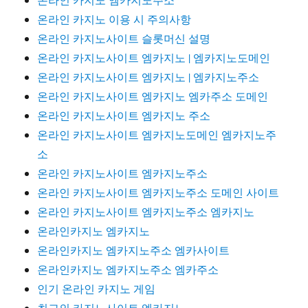
온라인 카지노 이용 시 주의사항
온라인 카지노사이트 슬롯머신 설명
온라인 카지노사이트 엠카지노 | 엠카지노도메인
온라인 카지노사이트 엠카지노 | 엠카지노주소
온라인 카지노사이트 엠카지노 엠카주소 도메인
온라인 카지노사이트 엠카지노 주소
온라인 카지노사이트 엠카지노도메인 엠카지노주
소
온라인 카지노사이트 엠카지노주소
온라인 카지노사이트 엠카지노주소 도메인 사이트
온라인 카지노사이트 엠카지노주소 엠카지노
온라인카지노 엠카지노
온라인카지노 엠카지노주소 엠카사이트
온라인카지노 엠카지노주소 엠카주소
인기 온라인 카지노 게임
최고의 카지노사이트 엠카지노