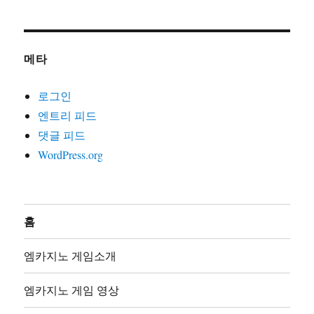
메타
로그인
엔트리 피드
댓글 피드
WordPress.org
홈
엠카지노 게임소개
엠카지노 게임 영상