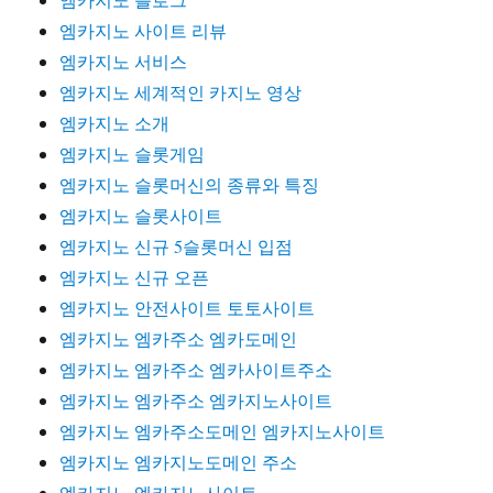
엠카지노 사이트 리뷰
엠카지노 서비스
엠카지노 세계적인 카지노 영상
엠카지노 소개
엠카지노 슬롯게임
엠카지노 슬롯머신의 종류와 특징
엠카지노 슬롯사이트
엠카지노 신규 5슬롯머신 입점
엠카지노 신규 오픈
엠카지노 안전사이트 토토사이트
엠카지노 엠카주소 엠카도메인
엠카지노 엠카주소 엠카사이트주소
엠카지노 엠카주소 엠카지노사이트
엠카지노 엠카주소도메인 엠카지노사이트
엠카지노 엠카지노도메인 주소
엠카지노 엠카지노사이트