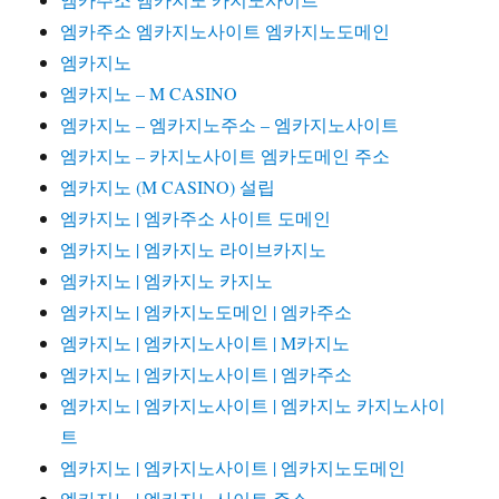
엠카주소 엠카지노사이트 엠카지노도메인
엠카지노
엠카지노 – M CASINO
엠카지노 – 엠카지노주소 – 엠카지노사이트
엠카지노 – 카지노사이트 엠카도메인 주소
엠카지노 (M CASINO) 설립
엠카지노 | 엠카주소 사이트 도메인
엠카지노 | 엠카지노 라이브카지노
엠카지노 | 엠카지노 카지노
엠카지노 | 엠카지노도메인 | 엠카주소
엠카지노 | 엠카지노사이트 | M카지노
엠카지노 | 엠카지노사이트 | 엠카주소
엠카지노 | 엠카지노사이트 | 엠카지노 카지노사이
트
엠카지노 | 엠카지노사이트 | 엠카지노도메인
엠카지노 | 엠카지노사이트 주소