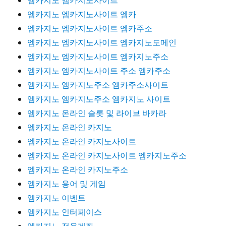
엠카지노 엠카지노사이트 엠카
엠카지노 엠카지노사이트 엠카주소
엠카지노 엠카지노사이트 엠카지노도메인
엠카지노 엠카지노사이트 엠카지노주소
엠카지노 엠카지노사이트 주소 엠카주소
엠카지노 엠카지노주소 엠카주소사이트
엠카지노 엠카지노주소 엠카지노 사이트
엠카지노 온라인 슬롯 및 라이브 바카라
엠카지노 온라인 카지노
엠카지노 온라인 카지노사이트
엠카지노 온라인 카지노사이트 엠카지노주소
엠카지노 온라인 카지노주소
엠카지노 용어 및 게임
엠카지노 이벤트
엠카지노 인터페이스
엠카지노 전용계좌