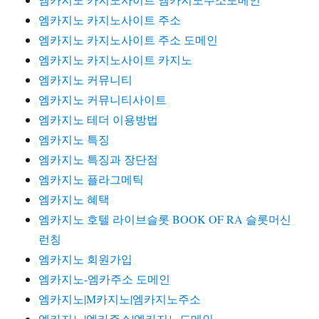
엠카지노 카지노사이트 주소
엠카지노 카지노사이트 주소 도메인
엠카지노 카지노사이트 카지노
엠카지노 커뮤니티
엠카지노 커뮤니티사이트
엠카지노 테더 이용방법
엠카지노 특징
엠카지노 특징과 장단점
엠카지노 플라그메틱
엠카지노 혜택
엠카지노 호텔 라이브슬롯 BOOK OF RA 슬롯머신
런칭
엠카지노 회원가입
엠카지노-엠카주소 도메인
엠카지노|M카지노|엠카지노주소
엠카지노|엠카주소|엠카지노도메인