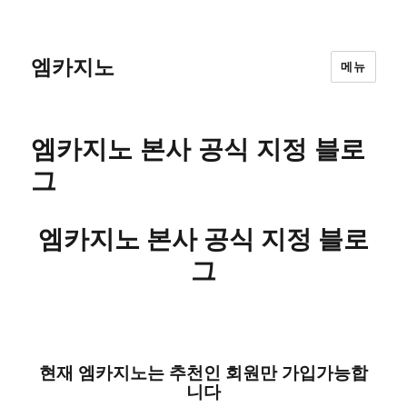
엠카지노
메뉴
엠카지노 본사 공식 지정 블로
그
엠카지노 본사 공식 지정 블로
그
현재 엠카지노는 추천인 회원만 가입가능합
니다