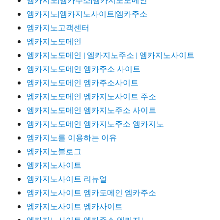
엠카지노|엠카지노사이트|엠카주소
엠카지노고객센터
엠카지노도메인
엠카지노도메인 | 엠카지노주소 | 엠카지노사이트
엠카지노도메인 엠카주소 사이트
엠카지노도메인 엠카주소사이트
엠카지노도메인 엠카지노사이트 주소
엠카지노도메인 엠카지노주소 사이트
엠카지노도메인 엠카지노주소 엠카지노
엠카지노를 이용하는 이유
엠카지노블로그
엠카지노사이트
엠카지노사이트 리뉴얼
엠카지노사이트 엠카도메인 엠카주소
엠카지노사이트 엠카사이트
엠카지노사이트 엠카주소 엠카지노