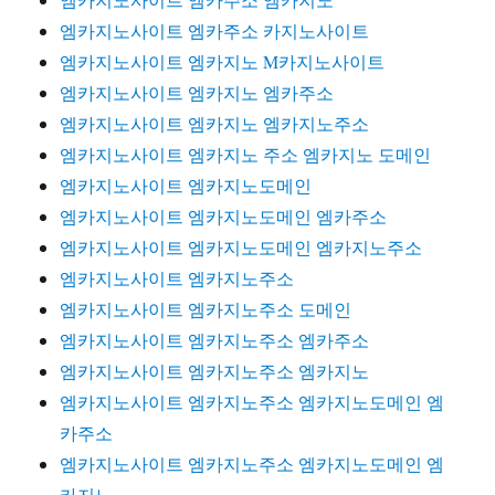
엠카지노사이트 엠카주소 카지노사이트
엠카지노사이트 엠카지노 M카지노사이트
엠카지노사이트 엠카지노 엠카주소
엠카지노사이트 엠카지노 엠카지노주소
엠카지노사이트 엠카지노 주소 엠카지노 도메인
엠카지노사이트 엠카지노도메인
엠카지노사이트 엠카지노도메인 엠카주소
엠카지노사이트 엠카지노도메인 엠카지노주소
엠카지노사이트 엠카지노주소
엠카지노사이트 엠카지노주소 도메인
엠카지노사이트 엠카지노주소 엠카주소
엠카지노사이트 엠카지노주소 엠카지노
엠카지노사이트 엠카지노주소 엠카지노도메인 엠
카주소
엠카지노사이트 엠카지노주소 엠카지노도메인 엠
카지노