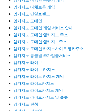
엠카지노 다채로운 게임
엠카지노 단일브랜드
엠카지노 도메인
엠카지노 도메인 게임 서비스 안내
엠카지노 도메인 엠카지노 주소
엠카지노 도메인 엠카지노주소
엠카지노 도메인 카지노사이트 엠카주소
엠카지노 등급별 추가입금서비스
엠카지노 라이브
엠카지노 라이브 카지노
엠카지노 라이브 카지노 게임
엠카지노 라이브카지노
엠카지노 라이브카지노 게임
엠카지노 라이브카지노 및 슬롯
엠카지노 런칭
엠카지노 리뉴얼