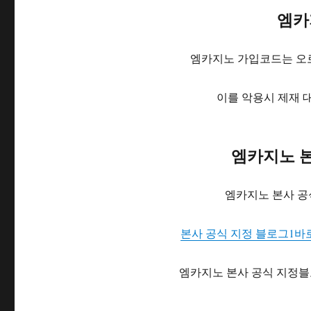
엠카
엠카지노 가입코드는 오
이를 악용시 제재 
엠카지노 본
엠카지노 본사 공
본사 공식 지정 블로그1
엠카지노 본사 공식 지정