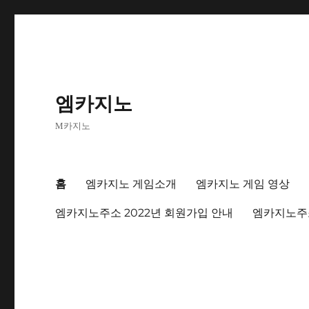
엠카지노
M카지노
홈
엠카지노 게임소개
엠카지노 게임 영상
엠카지노주소 2022년 회원가입 안내
엠카지노주소