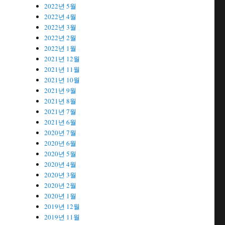
2022년 5월
2022년 4월
2022년 3월
2022년 2월
2022년 1월
2021년 12월
2021년 11월
2021년 10월
2021년 9월
2021년 8월
2021년 7월
2021년 6월
2020년 7월
2020년 6월
2020년 5월
2020년 4월
2020년 3월
2020년 2월
2020년 1월
2019년 12월
2019년 11월