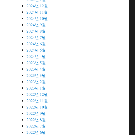
2024년 12월
2024년 11월
2024년 10월
2024년 9월
2024년 8월
2024년 7월
2024년 6월
2024년 5월
2024년 4월
2023년 5월
2023년 4월
2023년 3월
2023년 2월
2023년 1월
2022년 12월
2022년 11월
2022년 10월
2022년 9월
2022년 8월
2022년 7월
2022년 6월