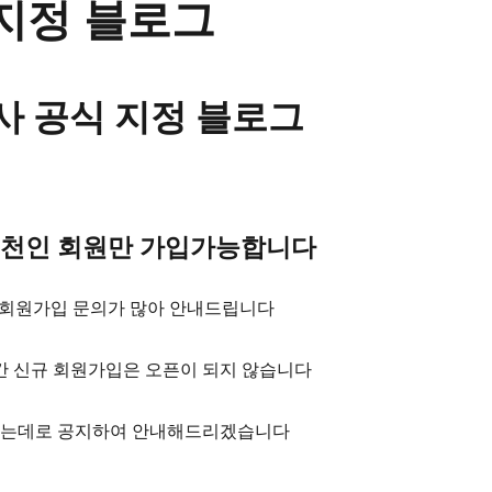
지정 블로그
사 공식 지정 블로그
추천인 회원만 가입가능합니다
 회원가입 문의가 많아 안내드립니다
 신규 회원가입은 오픈이 되지 않습니다
되는데로 공지하여 안내해드리겠습니다