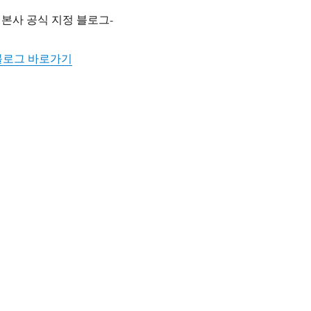
 본사 공식 지정 블로그-
블로그 바로가기