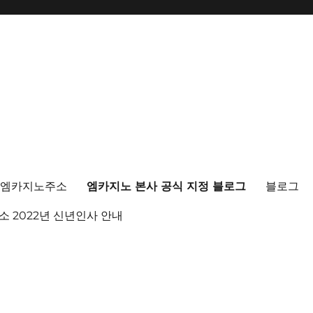
엠카지노주소
엠카지노 본사 공식 지정 블로그
블로그
 2022년 신년인사 안내