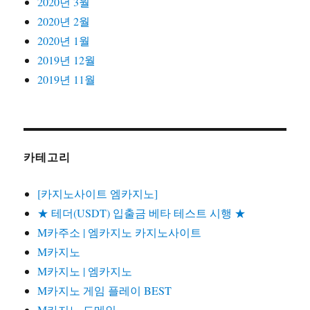
2020년 3월
2020년 2월
2020년 1월
2019년 12월
2019년 11월
카테고리
[카지노사이트 엠카지노]
★ 테더(USDT) 입출금 베타 테스트 시행 ★
M카주소 | 엠카지노 카지노사이트
M카지노
M카지노 | 엠카지노
M카지노 게임 플레이 BEST
M카지노 도메인