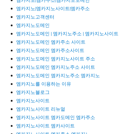
엠카지노|엠카지노사이트|엠카주소
엠카지노고객센터
엠카지노도메인
엠카지노도메인 | 엠카지노주소 | 엠카지노사이트
엠카지노도메인 엠카주소 사이트
엠카지노도메인 엠카주소사이트
엠카지노도메인 엠카지노사이트 주소
엠카지노도메인 엠카지노주소 사이트
엠카지노도메인 엠카지노주소 엠카지노
엠카지노를 이용하는 이유
엠카지노블로그
엠카지노사이트
엠카지노사이트 리뉴얼
엠카지노사이트 엠카도메인 엠카주소
엠카지노사이트 엠카사이트
엠카지노사이트 엠카주소 엠카지노