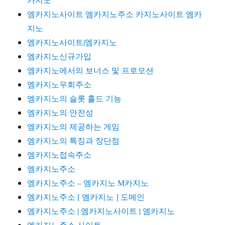
엠카지노사이트 엠카지노주소 카지노사이트 엠카
지노
엠카지노사이트|엠카지노
엠카지노신규가입
엠카지노에서의 보너스 및 프로모션
엠카지노우회주소
엠카지노의 슬롯 홀드 기능
엠카지노의 안전성
엠카지노의 제공하는 게임
엠카지노의 특징과 장단점
엠카지노접속주소
엠카지노주소
엠카지노주소 – 엠카지노 M카지노
엠카지노주소 [ 엠카지노 ] 도메인
엠카지노주소 | 엠카지노사이트 | 엠카지노
엠카지노주소 사이트