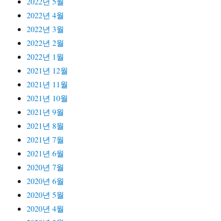
2022년 5월
2022년 4월
2022년 3월
2022년 2월
2022년 1월
2021년 12월
2021년 11월
2021년 10월
2021년 9월
2021년 8월
2021년 7월
2021년 6월
2020년 7월
2020년 6월
2020년 5월
2020년 4월