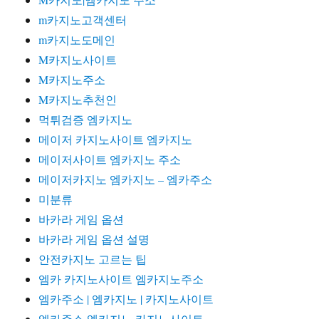
m카지노고객센터
m카지노도메인
M카지노사이트
M카지노주소
M카지노추천인
먹튀검증 엠카지노
메이저 카지노사이트 엠카지노
메이저사이트 엠카지노 주소
메이저카지노 엠카지노 – 엠카주소
미분류
바카라 게임 옵션
바카라 게임 옵션 설명
안전카지노 고르는 팁
엠카 카지노사이트 엠카지노주소
엠카주소 | 엠카지노 | 카지노사이트
엠카주소 엠카지노 카지노사이트