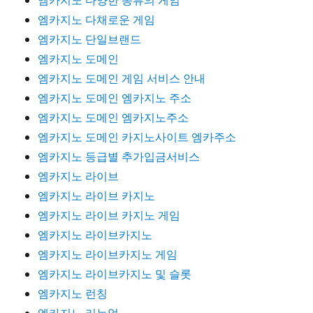
엠카지노 다채로운 게임
엠카지노 단일브랜드
엠카지노 도메인
엠카지노 도메인 게임 서비스 안내
엠카지노 도메인 엠카지노 주소
엠카지노 도메인 엠카지노주소
엠카지노 도메인 카지노사이트 엠카주소
엠카지노 등급별 추가입금서비스
엠카지노 라이브
엠카지노 라이브 카지노
엠카지노 라이브 카지노 게임
엠카지노 라이브카지노
엠카지노 라이브카지노 게임
엠카지노 라이브카지노 및 슬롯
엠카지노 런칭
엠카지노 리뉴얼