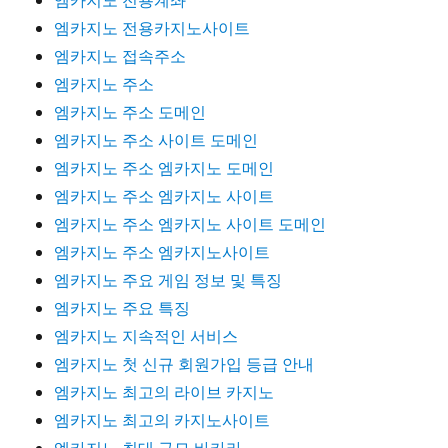
엠카지노 전용카지노사이트
엠카지노 접속주소
엠카지노 주소
엠카지노 주소 도메인
엠카지노 주소 사이트 도메인
엠카지노 주소 엠카지노 도메인
엠카지노 주소 엠카지노 사이트
엠카지노 주소 엠카지노 사이트 도메인
엠카지노 주소 엠카지노사이트
엠카지노 주요 게임 정보 및 특징
엠카지노 주요 특징
엠카지노 지속적인 서비스
엠카지노 첫 신규 회원가입 등급 안내
엠카지노 최고의 라이브 카지노
엠카지노 최고의 카지노사이트
엠카지노 최대 규모 바카라