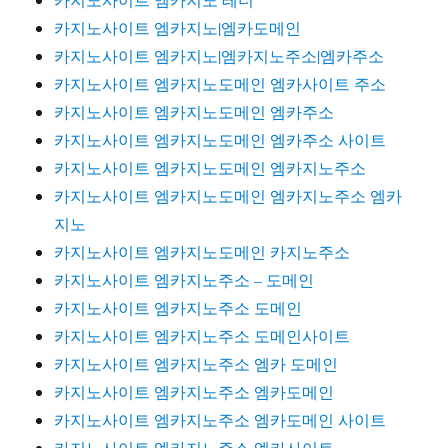
카지노사이트 엠카지노|엠카도메인
카지노사이트 엠카지노|엠카지노주소|엠카주소
카지노사이트 엠카지노도메인 엠카사이트 주소
카지노사이트 엠카지노도메인 엠카주소
카지노사이트 엠카지노도메인 엠카주소 사이트
카지노사이트 엠카지노도메인 엠카지노주소
카지노사이트 엠카지노도메인 엠카지노주소 엠카
지노
카지노사이트 엠카지노도메인 카지노주소
카지노사이트 엠카지노주소 – 도메인
카지노사이트 엠카지노주소 도메인
카지노사이트 엠카지노주소 도메인사이트
카지노사이트 엠카지노주소 엠카 도메인
카지노사이트 엠카지노주소 엠카도메인
카지노사이트 엠카지노주소 엠카도메인 사이트
카지노사이트 엠카지노주소 엠카사이트