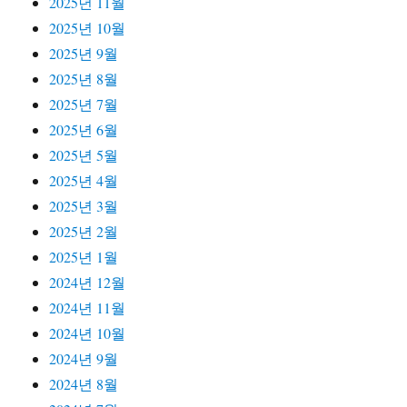
2025년 11월
2025년 10월
2025년 9월
2025년 8월
2025년 7월
2025년 6월
2025년 5월
2025년 4월
2025년 3월
2025년 2월
2025년 1월
2024년 12월
2024년 11월
2024년 10월
2024년 9월
2024년 8월