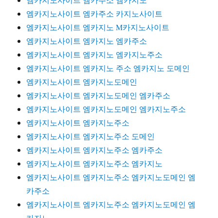
엠카지노사이트 엠카주소 카지노사이트
엠카지노사이트 엠카지노 M카지노사이트
엠카지노사이트 엠카지노 엠카주소
엠카지노사이트 엠카지노 엠카지노주소
엠카지노사이트 엠카지노 주소 엠카지노 도메인
엠카지노사이트 엠카지노도메인
엠카지노사이트 엠카지노도메인 엠카주소
엠카지노사이트 엠카지노도메인 엠카지노주소
엠카지노사이트 엠카지노주소
엠카지노사이트 엠카지노주소 도메인
엠카지노사이트 엠카지노주소 엠카주소
엠카지노사이트 엠카지노주소 엠카지노
엠카지노사이트 엠카지노주소 엠카지노도메인 엠
카주소
엠카지노사이트 엠카지노주소 엠카지노도메인 엠
카지노