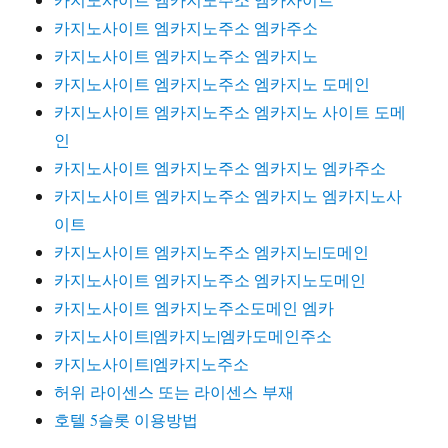
카지노사이트 엠카지노주소 엠카주소
카지노사이트 엠카지노주소 엠카지노
카지노사이트 엠카지노주소 엠카지노 도메인
카지노사이트 엠카지노주소 엠카지노 사이트 도메
인
카지노사이트 엠카지노주소 엠카지노 엠카주소
카지노사이트 엠카지노주소 엠카지노 엠카지노사
이트
카지노사이트 엠카지노주소 엠카지노|도메인
카지노사이트 엠카지노주소 엠카지노도메인
카지노사이트 엠카지노주소도메인 엠카
카지노사이트|엠카지노|엠카도메인주소
카지노사이트|엠카지노주소
허위 라이센스 또는 라이센스 부재
호텔 5슬롯 이용방법