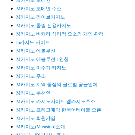
M카지노 도메인 주소
M카지노 라이브카지노
M카지노 롤링 전용카지노
M카지노 바카라 심리적 요소와 게임 관리
m카지노 사이트
M카지노 에볼루션
M카지노 에볼루션 1인칭
M카지노 이주기 카지노
M카지노 주소
M카지노 지역 중심의 글로벌 공급업체
M카지노 추천인
M카지노 카지노사이트 엠카지노주소
M카지노 프라그매틱 한국어테이블 오픈
M카지노 회원가입
M카지노(M casino)소개
M카지노|엠카지노 주소