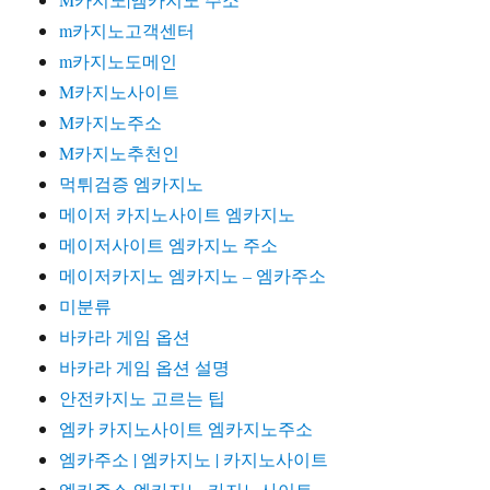
m카지노고객센터
m카지노도메인
M카지노사이트
M카지노주소
M카지노추천인
먹튀검증 엠카지노
메이저 카지노사이트 엠카지노
메이저사이트 엠카지노 주소
메이저카지노 엠카지노 – 엠카주소
미분류
바카라 게임 옵션
바카라 게임 옵션 설명
안전카지노 고르는 팁
엠카 카지노사이트 엠카지노주소
엠카주소 | 엠카지노 | 카지노사이트
엠카주소 엠카지노 카지노사이트