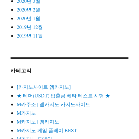
2020년 3월
2020년 2월
2020년 1월
2019년 12월
2019년 11월
카테고리
[카지노사이트 엠카지노]
★ 테더(USDT) 입출금 베타 테스트 시행 ★
M카주소 | 엠카지노 카지노사이트
M카지노
M카지노 | 엠카지노
M카지노 게임 플레이 BEST
M카지노 도메인