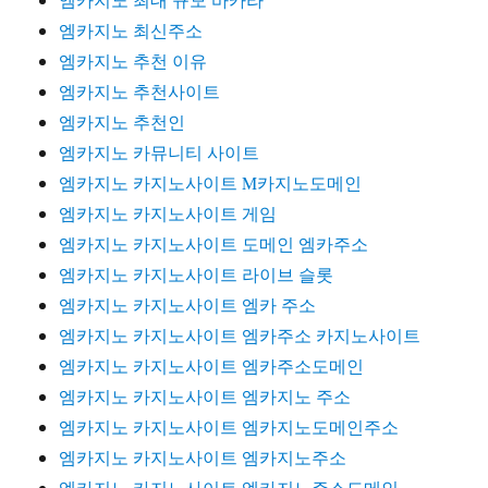
엠카지노 최신주소
엠카지노 추천 이유
엠카지노 추천사이트
엠카지노 추천인
엠카지노 카뮤니티 사이트
엠카지노 카지노사이트 M카지노도메인
엠카지노 카지노사이트 게임
엠카지노 카지노사이트 도메인 엠카주소
엠카지노 카지노사이트 라이브 슬롯
엠카지노 카지노사이트 엠카 주소
엠카지노 카지노사이트 엠카주소 카지노사이트
엠카지노 카지노사이트 엠카주소도메인
엠카지노 카지노사이트 엠카지노 주소
엠카지노 카지노사이트 엠카지노도메인주소
엠카지노 카지노사이트 엠카지노주소
엠카지노 카지노사이트 엠카지노주소도메인