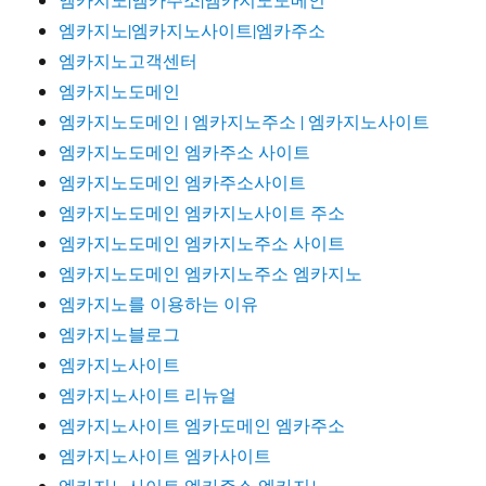
엠카지노|엠카지노사이트|엠카주소
엠카지노고객센터
엠카지노도메인
엠카지노도메인 | 엠카지노주소 | 엠카지노사이트
엠카지노도메인 엠카주소 사이트
엠카지노도메인 엠카주소사이트
엠카지노도메인 엠카지노사이트 주소
엠카지노도메인 엠카지노주소 사이트
엠카지노도메인 엠카지노주소 엠카지노
엠카지노를 이용하는 이유
엠카지노블로그
엠카지노사이트
엠카지노사이트 리뉴얼
엠카지노사이트 엠카도메인 엠카주소
엠카지노사이트 엠카사이트
엠카지노사이트 엠카주소 엠카지노