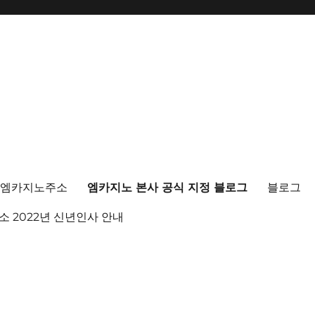
엠카지노주소
엠카지노 본사 공식 지정 블로그
블로그
 2022년 신년인사 안내