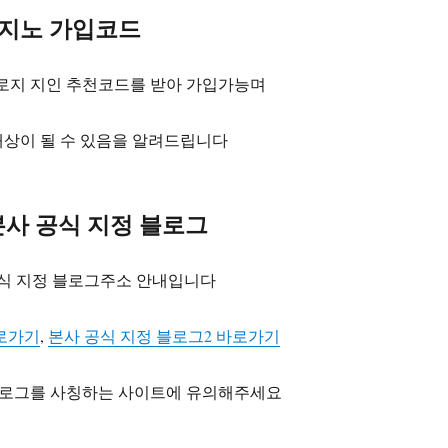
지노 가입코드
로지 지인 추천코드를 받아 가입가능며
대상이 될 수 있음을 알려드립니다
사 공식 지정 블로그
식 지정 블로그주소 안내입니다
바로가기
,
본사 공식 지정 블로그2 바로가기
블로그를 사칭하는 사이트에 유의해주세요