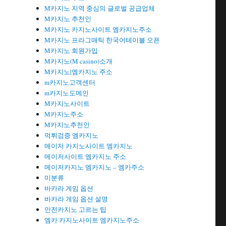
M카지노 지역 중심의 글로벌 공급업체
M카지노 추천인
M카지노 카지노사이트 엠카지노주소
M카지노 프라그매틱 한국어테이블 오픈
M카지노 회원가입
M카지노(M casino)소개
M카지노|엠카지노 주소
m카지노고객센터
m카지노도메인
M카지노사이트
M카지노주소
M카지노추천인
먹튀검증 엠카지노
메이저 카지노사이트 엠카지노
메이저사이트 엠카지노 주소
메이저카지노 엠카지노 – 엠카주소
미분류
바카라 게임 옵션
바카라 게임 옵션 설명
안전카지노 고르는 팁
엠카 카지노사이트 엠카지노주소