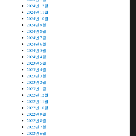
2024년 12월
2024년 11월
2024년 10월
2024년 9월
2024년 8월
2024년 7월
2024년 6월
2024년 5월
2024년 4월
2023년 5월
2023년 4월
2023년 3월
2023년 2월
2023년 1월
2022년 12월
2022년 11월
2022년 10월
2022년 9월
2022년 8월
2022년 7월
2022년 6월