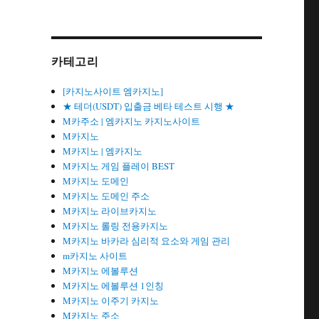
카테고리
[카지노사이트 엠카지노]
★ 테더(USDT) 입출금 베타 테스트 시행 ★
M카주소 | 엠카지노 카지노사이트
M카지노
M카지노 | 엠카지노
M카지노 게임 플레이 BEST
M카지노 도메인
M카지노 도메인 주소
M카지노 라이브카지노
M카지노 롤링 전용카지노
M카지노 바카라 심리적 요소와 게임 관리
m카지노 사이트
M카지노 에볼루션
M카지노 에볼루션 1인칭
M카지노 이주기 카지노
M카지노 주소