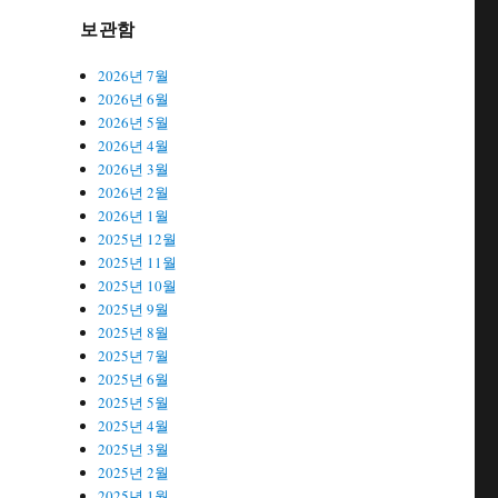
보관함
2026년 7월
2026년 6월
2026년 5월
2026년 4월
2026년 3월
2026년 2월
2026년 1월
2025년 12월
2025년 11월
2025년 10월
2025년 9월
2025년 8월
2025년 7월
2025년 6월
2025년 5월
2025년 4월
2025년 3월
2025년 2월
2025년 1월