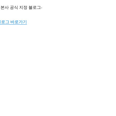
 본사 공식 지정 블로그-
블로그 바로가기