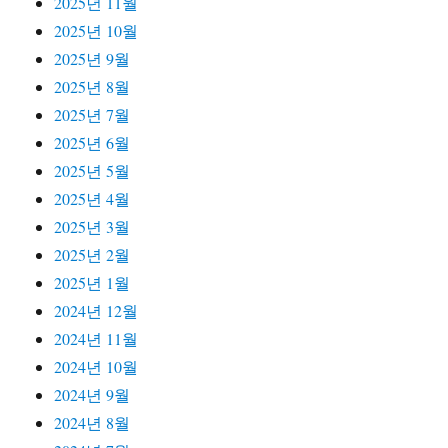
2025년 11월
2025년 10월
2025년 9월
2025년 8월
2025년 7월
2025년 6월
2025년 5월
2025년 4월
2025년 3월
2025년 2월
2025년 1월
2024년 12월
2024년 11월
2024년 10월
2024년 9월
2024년 8월