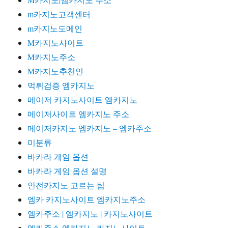
m카지노고객센터
m카지노도메인
M카지노사이트
M카지노주소
M카지노추천인
먹튀검증 엠카지노
메이저 카지노사이트 엠카지노
메이저사이트 엠카지노 주소
메이저카지노 엠카지노 – 엠카주소
미분류
바카라 게임 옵션
바카라 게임 옵션 설명
안전카지노 고르는 팁
엠카 카지노사이트 엠카지노주소
엠카주소 | 엠카지노 | 카지노사이트
엠카주소 엠카지노 카지노사이트