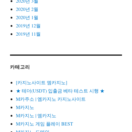
2020년 3월
2020년 2월
2020년 1월
2019년 12월
2019년 11월
카테고리
[카지노사이트 엠카지노]
★ 테더(USDT) 입출금 베타 테스트 시행 ★
M카주소 | 엠카지노 카지노사이트
M카지노
M카지노 | 엠카지노
M카지노 게임 플레이 BEST
M카지노 도메인