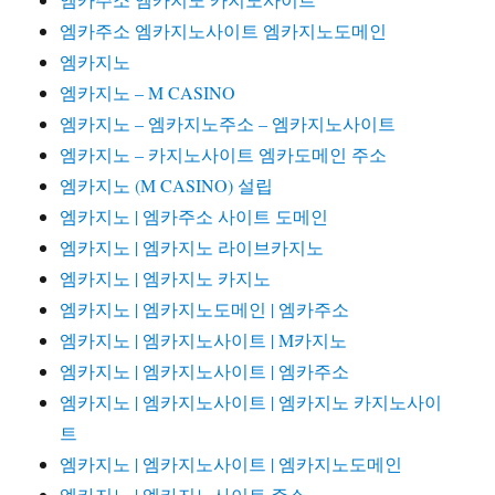
엠카주소 엠카지노사이트 엠카지노도메인
엠카지노
엠카지노 – M CASINO
엠카지노 – 엠카지노주소 – 엠카지노사이트
엠카지노 – 카지노사이트 엠카도메인 주소
엠카지노 (M CASINO) 설립
엠카지노 | 엠카주소 사이트 도메인
엠카지노 | 엠카지노 라이브카지노
엠카지노 | 엠카지노 카지노
엠카지노 | 엠카지노도메인 | 엠카주소
엠카지노 | 엠카지노사이트 | M카지노
엠카지노 | 엠카지노사이트 | 엠카주소
엠카지노 | 엠카지노사이트 | 엠카지노 카지노사이
트
엠카지노 | 엠카지노사이트 | 엠카지노도메인
엠카지노 | 엠카지노사이트 주소