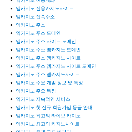
엠카지노 전용카지노사이트
엠카지노 접속주소
엠카지노 주소
엠카지노 주소 도메인
엠카지노 주소 사이트 도메인
엠카지노 주소 엠카지노 도메인
엠카지노 주소 엠카지노 사이트
엠카지노 주소 엠카지노 사이트 도메인
엠카지노 주소 엠카지노사이트
엠카지노 주요 게임 정보 및 특징
엠카지노 주요 특징
엠카지노 지속적인 서비스
엠카지노 첫 신규 회원가입 등급 안내
엠카지노 최고의 라이브 카지노
엠카지노 최고의 카지노사이트
엠카지노 최대 규모 바카라