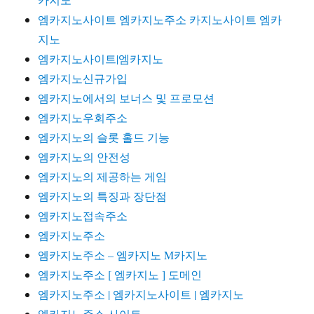
엠카지노사이트 엠카지노주소 카지노사이트 엠카
지노
엠카지노사이트|엠카지노
엠카지노신규가입
엠카지노에서의 보너스 및 프로모션
엠카지노우회주소
엠카지노의 슬롯 홀드 기능
엠카지노의 안전성
엠카지노의 제공하는 게임
엠카지노의 특징과 장단점
엠카지노접속주소
엠카지노주소
엠카지노주소 – 엠카지노 M카지노
엠카지노주소 [ 엠카지노 ] 도메인
엠카지노주소 | 엠카지노사이트 | 엠카지노
엠카지노주소 사이트