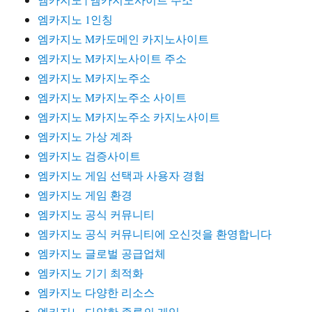
엠카지노 1인칭
엠카지노 M카도메인 카지노사이트
엠카지노 M카지노사이트 주소
엠카지노 M카지노주소
엠카지노 M카지노주소 사이트
엠카지노 M카지노주소 카지노사이트
엠카지노 가상 계좌
엠카지노 검증사이트
엠카지노 게임 선택과 사용자 경험
엠카지노 게임 환경
엠카지노 공식 커뮤니티
엠카지노 공식 커뮤니티에 오신것을 환영합니다
엠카지노 글로벌 공급업체
엠카지노 기기 최적화
엠카지노 다양한 리소스
엠카지노 다양한 종류의 게임