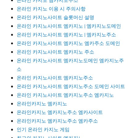
온라인 카지노 이용 시 주의사항
온라인 카지노사이트 슬롯머신 설명
온라인 카지노사이트 엠카지노 | 엠카지노도메인
온라인 카지노사이트 엠카지노 | 엠카지노주소
온라인 카지노사이트 엠카지노 엠카주소 도메인
온라인 카지노사이트 엠카지노 주소
온라인 카지노사이트 엠카지노도메인 엠카지노주
소
온라인 카지노사이트 엠카지노주소
온라인 카지노사이트 엠카지노주소 도메인 사이트
온라인 카지노사이트 엠카지노주소 엠카지노
온라인카지노 엠카지노
온라인카지노 엠카지노주소 엠카사이트
온라인카지노 엠카지노주소 엠카주소
인기 온라인 카지노 게임
최고의 카지노사이트 엠카지노