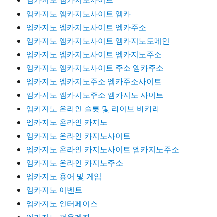
엠카지노 엠카지노사이트 엠카
엠카지노 엠카지노사이트 엠카주소
엠카지노 엠카지노사이트 엠카지노도메인
엠카지노 엠카지노사이트 엠카지노주소
엠카지노 엠카지노사이트 주소 엠카주소
엠카지노 엠카지노주소 엠카주소사이트
엠카지노 엠카지노주소 엠카지노 사이트
엠카지노 온라인 슬롯 및 라이브 바카라
엠카지노 온라인 카지노
엠카지노 온라인 카지노사이트
엠카지노 온라인 카지노사이트 엠카지노주소
엠카지노 온라인 카지노주소
엠카지노 용어 및 게임
엠카지노 이벤트
엠카지노 인터페이스
엠카지노 전용계좌