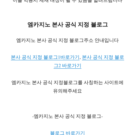
엠카지노 본사 공식 지정 블로그
엠카지노 본사 공식 지정 블로그주소 안내입니다
본사 공식 지정 블로그1바로가기
,
본사 공식 지정 블로
그2 바로가기
엠카지노 본사 공식 지정블로그를 사칭하는 사이트에
유의해주세요
-엠카지노 본사 공식 지정 블로그-
블로그 바로가기