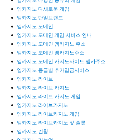
엠카지노 다채로운 게임
엠카지노 단일브랜드
엠카지노 도메인
엠카지노 도메인 게임 서비스 안내
엠카지노 도메인 엠카지노 주소
엠카지노 도메인 엠카지노주소
엠카지노 도메인 카지노사이트 엠카주소
엠카지노 등급별 추가입금서비스
엠카지노 라이브
엠카지노 라이브 카지노
엠카지노 라이브 카지노 게임
엠카지노 라이브카지노
엠카지노 라이브카지노 게임
엠카지노 라이브카지노 및 슬롯
엠카지노 런칭
엠카지노 리뉴얼