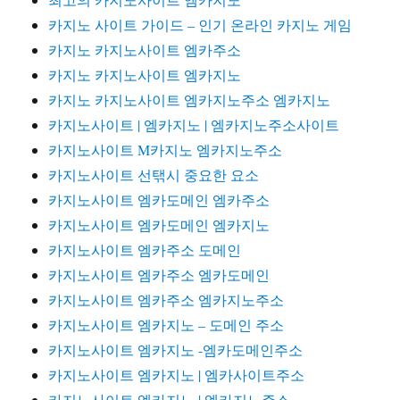
카지노 사이트 가이드 – 인기 온라인 카지노 게임
카지노 카지노사이트 엠카주소
카지노 카지노사이트 엠카지노
카지노 카지노사이트 엠카지노주소 엠카지노
카지노사이트 | 엠카지노 | 엠카지노주소사이트
카지노사이트 M카지노 엠카지노주소
카지노사이트 선탞시 중요한 요소
카지노사이트 엠카도메인 엠카주소
카지노사이트 엠카도메인 엠카지노
카지노사이트 엠카주소 도메인
카지노사이트 엠카주소 엠카도메인
카지노사이트 엠카주소 엠카지노주소
카지노사이트 엠카지노 – 도메인 주소
카지노사이트 엠카지노 -엠카도메인주소
카지노사이트 엠카지노 | 엠카사이트주소
카지노사이트 엠카지노 | 엠카지노주소