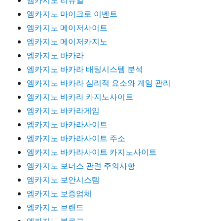
엠카지노 마이크로 이벤트
엠카지노 메이저사이트
엠카지노 메이저카지노
엠카지노 바카라
엠카지노 바카라 배팅시스템 분석
엠카지노 바카라 심리적 요소와 게임 관리
엠카지노 바카라 카지노사이트
엠카지노 바카라게임
엠카지노 바카라사이트
엠카지노 바카라사이트 주소
엠카지노 바카라사이트 카지노사이트
엠카지노 보너스 관련 주의사항
엠카지노 보안시스템
엠카지노 보증업체
엠카지노 브랜드
엠카지노 블로그