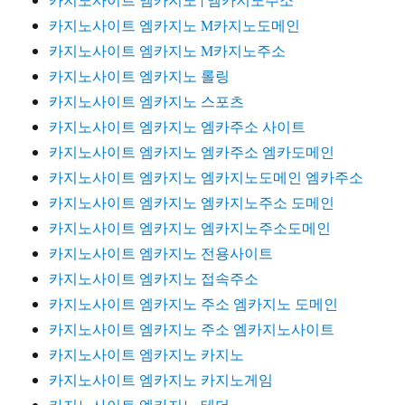
카지노사이트 엠카지노 M카지노도메인
카지노사이트 엠카지노 M카지노주소
카지노사이트 엠카지노 롤링
카지노사이트 엠카지노 스포츠
카지노사이트 엠카지노 엠카주소 사이트
카지노사이트 엠카지노 엠카주소 엠카도메인
카지노사이트 엠카지노 엠카지노도메인 엠카주소
카지노사이트 엠카지노 엠카지노주소 도메인
카지노사이트 엠카지노 엠카지노주소도메인
카지노사이트 엠카지노 전용사이트
카지노사이트 엠카지노 접속주소
카지노사이트 엠카지노 주소 엠카지노 도메인
카지노사이트 엠카지노 주소 엠카지노사이트
카지노사이트 엠카지노 카지노
카지노사이트 엠카지노 카지노게임
카지노사이트 엠카지노 테더