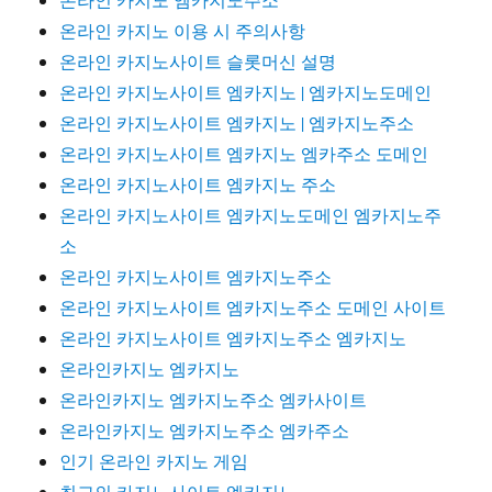
온라인 카지노 이용 시 주의사항
온라인 카지노사이트 슬롯머신 설명
온라인 카지노사이트 엠카지노 | 엠카지노도메인
온라인 카지노사이트 엠카지노 | 엠카지노주소
온라인 카지노사이트 엠카지노 엠카주소 도메인
온라인 카지노사이트 엠카지노 주소
온라인 카지노사이트 엠카지노도메인 엠카지노주
소
온라인 카지노사이트 엠카지노주소
온라인 카지노사이트 엠카지노주소 도메인 사이트
온라인 카지노사이트 엠카지노주소 엠카지노
온라인카지노 엠카지노
온라인카지노 엠카지노주소 엠카사이트
온라인카지노 엠카지노주소 엠카주소
인기 온라인 카지노 게임
최고의 카지노사이트 엠카지노