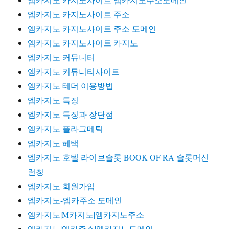
엠카지노 카지노사이트 주소
엠카지노 카지노사이트 주소 도메인
엠카지노 카지노사이트 카지노
엠카지노 커뮤니티
엠카지노 커뮤니티사이트
엠카지노 테더 이용방법
엠카지노 특징
엠카지노 특징과 장단점
엠카지노 플라그메틱
엠카지노 혜택
엠카지노 호텔 라이브슬롯 BOOK OF RA 슬롯머신
런칭
엠카지노 회원가입
엠카지노-엠카주소 도메인
엠카지노|M카지노|엠카지노주소
엠카지노|엠카주소|엠카지노도메인