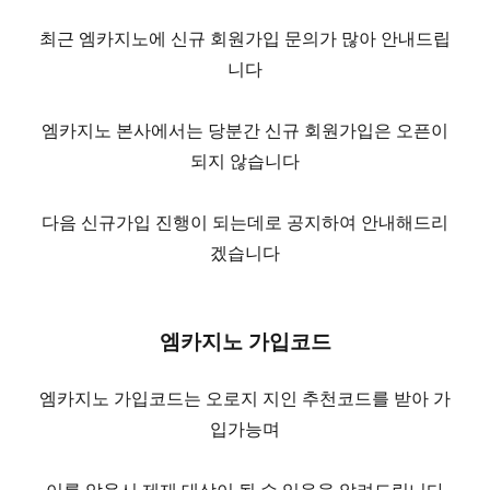
최근 엠카지노에 신규 회원가입 문의가 많아 안내드립
니다
엠카지노 본사에서는 당분간 신규 회원가입은 오픈이
되지 않습니다
다음 신규가입 진행이 되는데로 공지하여 안내해드리
겠습니다
엠카지노 가입코드
엠카지노 가입코드는 오로지 지인 추천코드를 받아 가
입가능며
이를 악용시 제재 대상이 될 수 있음을 알려드립니다