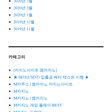
2020년 3월
2020년 2월
2020년 1월
2019년 12월
2019년 11월
카테고리
[카지노사이트 엠카지노]
★ 테더(USDT) 입출금 베타 테스트 시행 ★
M카주소 | 엠카지노 카지노사이트
M카지노
M카지노 | 엠카지노
M카지노 게임 플레이 BEST
M카지노 도메인