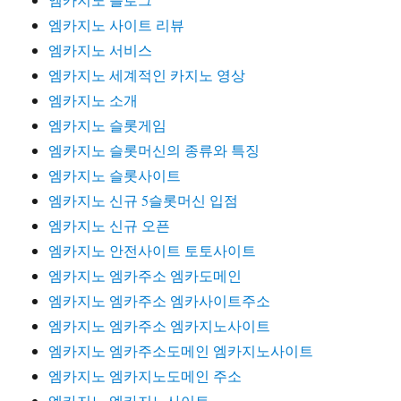
엠카지노 사이트 리뷰
엠카지노 서비스
엠카지노 세계적인 카지노 영상
엠카지노 소개
엠카지노 슬롯게임
엠카지노 슬롯머신의 종류와 특징
엠카지노 슬롯사이트
엠카지노 신규 5슬롯머신 입점
엠카지노 신규 오픈
엠카지노 안전사이트 토토사이트
엠카지노 엠카주소 엠카도메인
엠카지노 엠카주소 엠카사이트주소
엠카지노 엠카주소 엠카지노사이트
엠카지노 엠카주소도메인 엠카지노사이트
엠카지노 엠카지노도메인 주소
엠카지노 엠카지노사이트