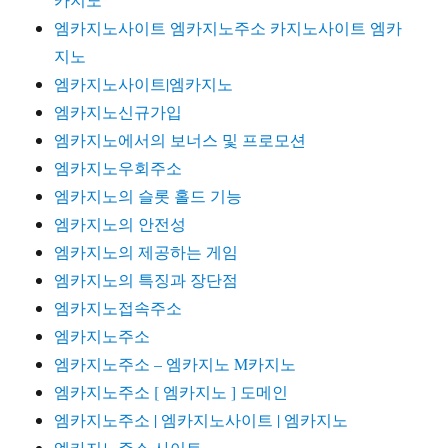
엠카지노사이트 엠카지노주소 카지노사이트 엠카
지노
엠카지노사이트|엠카지노
엠카지노신규가입
엠카지노에서의 보너스 및 프로모션
엠카지노우회주소
엠카지노의 슬롯 홀드 기능
엠카지노의 안전성
엠카지노의 제공하는 게임
엠카지노의 특징과 장단점
엠카지노접속주소
엠카지노주소
엠카지노주소 – 엠카지노 M카지노
엠카지노주소 [ 엠카지노 ] 도메인
엠카지노주소 | 엠카지노사이트 | 엠카지노
엠카지노주소 사이트