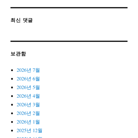
최신 댓글
보관함
2026년 7월
2026년 6월
2026년 5월
2026년 4월
2026년 3월
2026년 2월
2026년 1월
2025년 12월