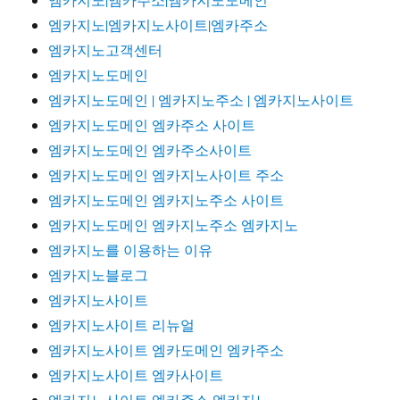
엠카지노|엠카지노사이트|엠카주소
엠카지노고객센터
엠카지노도메인
엠카지노도메인 | 엠카지노주소 | 엠카지노사이트
엠카지노도메인 엠카주소 사이트
엠카지노도메인 엠카주소사이트
엠카지노도메인 엠카지노사이트 주소
엠카지노도메인 엠카지노주소 사이트
엠카지노도메인 엠카지노주소 엠카지노
엠카지노를 이용하는 이유
엠카지노블로그
엠카지노사이트
엠카지노사이트 리뉴얼
엠카지노사이트 엠카도메인 엠카주소
엠카지노사이트 엠카사이트
엠카지노사이트 엠카주소 엠카지노