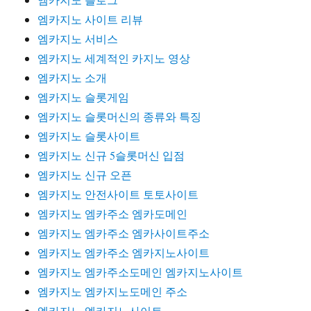
엠카지노 사이트 리뷰
엠카지노 서비스
엠카지노 세계적인 카지노 영상
엠카지노 소개
엠카지노 슬롯게임
엠카지노 슬롯머신의 종류와 특징
엠카지노 슬롯사이트
엠카지노 신규 5슬롯머신 입점
엠카지노 신규 오픈
엠카지노 안전사이트 토토사이트
엠카지노 엠카주소 엠카도메인
엠카지노 엠카주소 엠카사이트주소
엠카지노 엠카주소 엠카지노사이트
엠카지노 엠카주소도메인 엠카지노사이트
엠카지노 엠카지노도메인 주소
엠카지노 엠카지노사이트