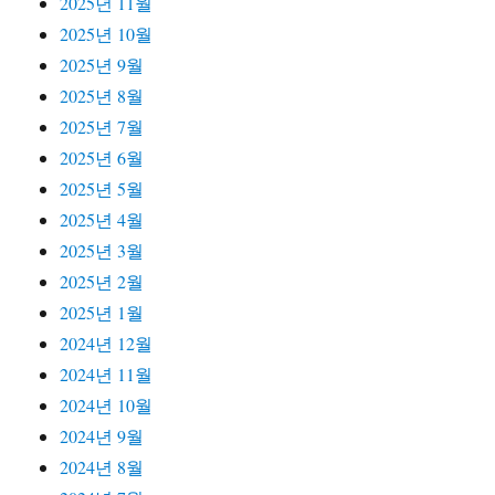
2025년 11월
2025년 10월
2025년 9월
2025년 8월
2025년 7월
2025년 6월
2025년 5월
2025년 4월
2025년 3월
2025년 2월
2025년 1월
2024년 12월
2024년 11월
2024년 10월
2024년 9월
2024년 8월