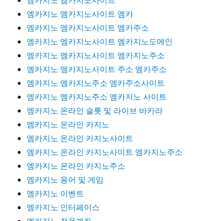
엠카지노 엠카지노사이트 엠카
엠카지노 엠카지노사이트 엠카주소
엠카지노 엠카지노사이트 엠카지노도메인
엠카지노 엠카지노사이트 엠카지노주소
엠카지노 엠카지노사이트 주소 엠카주소
엠카지노 엠카지노주소 엠카주소사이트
엠카지노 엠카지노주소 엠카지노 사이트
엠카지노 온라인 슬롯 및 라이브 바카라
엠카지노 온라인 카지노
엠카지노 온라인 카지노사이트
엠카지노 온라인 카지노사이트 엠카지노주소
엠카지노 온라인 카지노주소
엠카지노 용어 및 게임
엠카지노 이벤트
엠카지노 인터페이스
엠카지노 전용계좌