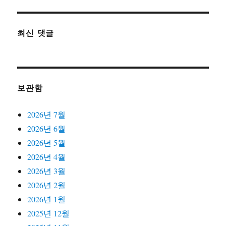
최신 댓글
보관함
2026년 7월
2026년 6월
2026년 5월
2026년 4월
2026년 3월
2026년 2월
2026년 1월
2025년 12월