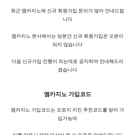
최근 엠카지노에 신규 회원가입 문의가 많아 안내드립
니다
엠카지노 본사에서는 당분간 신규 회원가입은 오픈이
되지 않습니다
다음 신규가입 진행이 되는데로 공지하여 안내해드리
겠습니다
엠카지노 가입코드
엠카지노 가입코드는 오로지 지인 추천코드를 받아 가
입가능며
이를 악용시 제재 대상이 될 수 있음을 알려드립니다