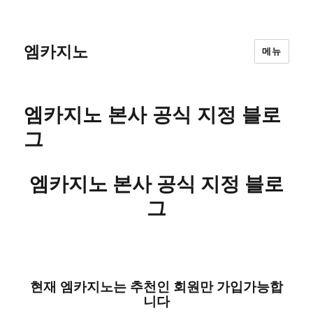
엠카지노
메뉴
엠카지노 본사 공식 지정 블로
그
엠카지노 본사 공식 지정 블로
그
현재 엠카지노는 추천인 회원만 가입가능합
니다