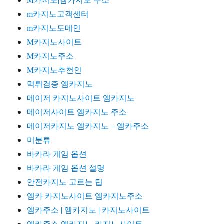
m카지노고객센터
m카지노도메인
M카지노사이트
M카지노주소
M카지노추천인
먹튀검증 엠카지노
메이저 카지노사이트 엠카지노
메이저사이트 엠카지노 주소
메이저카지노 엠카지노 – 엠카주소
미분류
바카라 게임 옵션
바카라 게임 옵션 설명
안전카지노 고르는 팁
엠카 카지노사이트 엠카지노주소
엠카주소 | 엠카지노 | 카지노사이트
엠카주소 엠카지노 카지노사이트