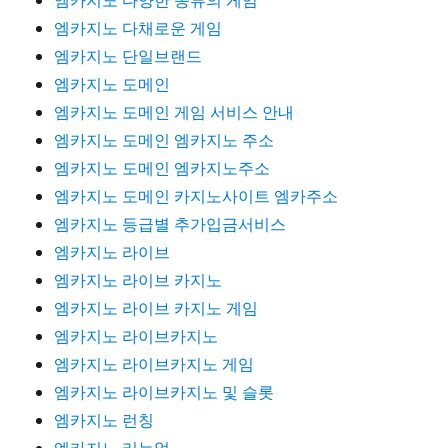
엠카지노 다채로운 게임
엠카지노 단일브랜드
엠카지노 도메인
엠카지노 도메인 게임 서비스 안내
엠카지노 도메인 엠카지노 주소
엠카지노 도메인 엠카지노주소
엠카지노 도메인 카지노사이트 엠카주소
엠카지노 등급별 추가입금서비스
엠카지노 라이브
엠카지노 라이브 카지노
엠카지노 라이브 카지노 게임
엠카지노 라이브카지노
엠카지노 라이브카지노 게임
엠카지노 라이브카지노 및 슬롯
엠카지노 런칭
엠카지노 리뉴얼