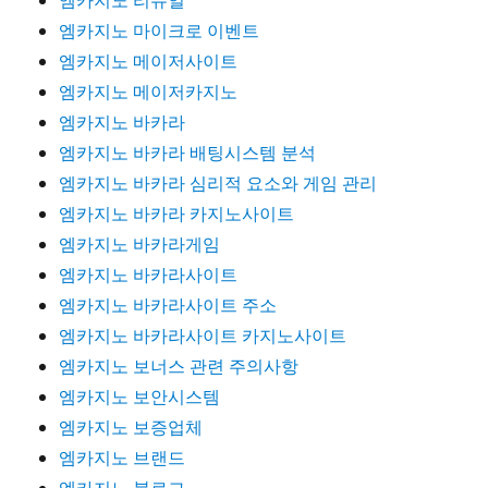
엠카지노 마이크로 이벤트
엠카지노 메이저사이트
엠카지노 메이저카지노
엠카지노 바카라
엠카지노 바카라 배팅시스템 분석
엠카지노 바카라 심리적 요소와 게임 관리
엠카지노 바카라 카지노사이트
엠카지노 바카라게임
엠카지노 바카라사이트
엠카지노 바카라사이트 주소
엠카지노 바카라사이트 카지노사이트
엠카지노 보너스 관련 주의사항
엠카지노 보안시스템
엠카지노 보증업체
엠카지노 브랜드
엠카지노 블로그