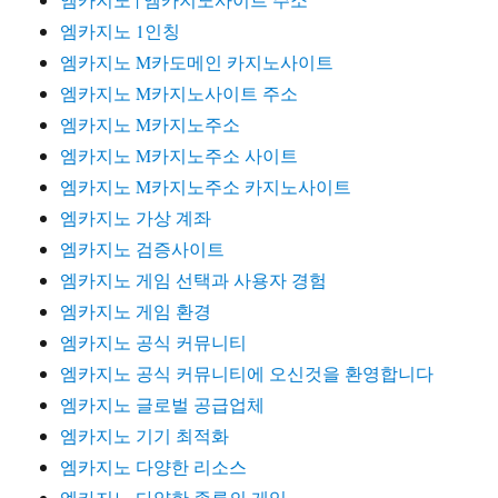
엠카지노 1인칭
엠카지노 M카도메인 카지노사이트
엠카지노 M카지노사이트 주소
엠카지노 M카지노주소
엠카지노 M카지노주소 사이트
엠카지노 M카지노주소 카지노사이트
엠카지노 가상 계좌
엠카지노 검증사이트
엠카지노 게임 선택과 사용자 경험
엠카지노 게임 환경
엠카지노 공식 커뮤니티
엠카지노 공식 커뮤니티에 오신것을 환영합니다
엠카지노 글로벌 공급업체
엠카지노 기기 최적화
엠카지노 다양한 리소스
엠카지노 다양한 종류의 게임