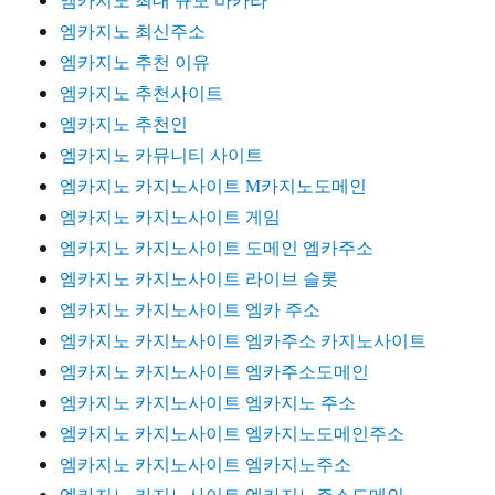
엠카지노 최신주소
엠카지노 추천 이유
엠카지노 추천사이트
엠카지노 추천인
엠카지노 카뮤니티 사이트
엠카지노 카지노사이트 M카지노도메인
엠카지노 카지노사이트 게임
엠카지노 카지노사이트 도메인 엠카주소
엠카지노 카지노사이트 라이브 슬롯
엠카지노 카지노사이트 엠카 주소
엠카지노 카지노사이트 엠카주소 카지노사이트
엠카지노 카지노사이트 엠카주소도메인
엠카지노 카지노사이트 엠카지노 주소
엠카지노 카지노사이트 엠카지노도메인주소
엠카지노 카지노사이트 엠카지노주소
엠카지노 카지노사이트 엠카지노주소도메인