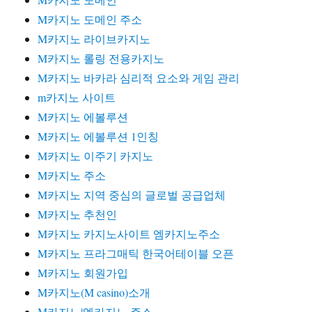
M카지노 도메인 주소
M카지노 라이브카지노
M카지노 롤링 전용카지노
M카지노 바카라 심리적 요소와 게임 관리
m카지노 사이트
M카지노 에볼루션
M카지노 에볼루션 1인칭
M카지노 이주기 카지노
M카지노 주소
M카지노 지역 중심의 글로벌 공급업체
M카지노 추천인
M카지노 카지노사이트 엠카지노주소
M카지노 프라그매틱 한국어테이블 오픈
M카지노 회원가입
M카지노(M casino)소개
M카지노|엠카지노 주소