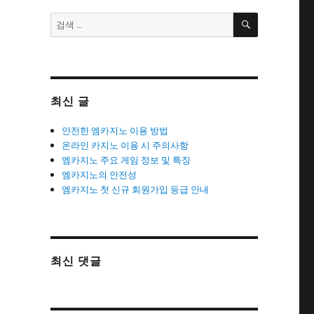
검
검
색
색:
최신 글
안전한 엠카지노 이용 방법
온라인 카지노 이용 시 주의사항
엠카지노 주요 게임 정보 및 특징
엠카지노의 안전성
엠카지노 첫 신규 회원가입 등급 안내
최신 댓글