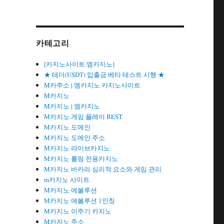
카테고리
[카지노사이트 엠카지노]
★ 테더(USDT) 입출금 베타 테스트 시행 ★
M카주소 | 엠카지노 카지노사이트
M카지노
M카지노 | 엠카지노
M카지노 게임 플레이 BEST
M카지노 도메인
M카지노 도메인 주소
M카지노 라이브카지노
M카지노 롤링 전용카지노
M카지노 바카라 심리적 요소와 게임 관리
m카지노 사이트
M카지노 에볼루션
M카지노 에볼루션 1인칭
M카지노 이주기 카지노
M카지노 주소