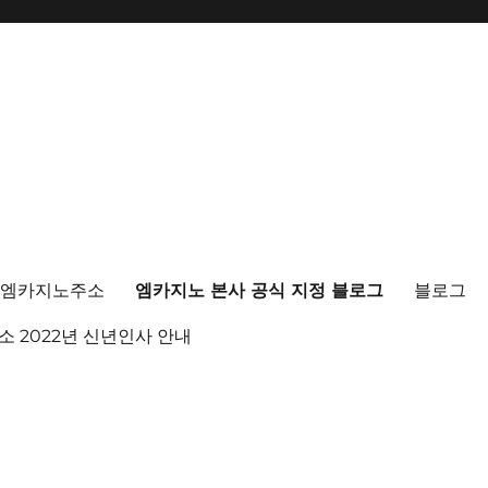
엠카지노주소
엠카지노 본사 공식 지정 블로그
블로그
 2022년 신년인사 안내