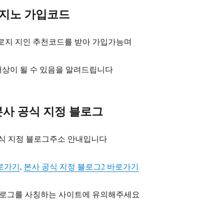
지노 가입코드
로지 지인 추천코드를 받아 가입가능며
대상이 될 수 있음을 알려드립니다
사 공식 지정 블로그
식 지정 블로그주소 안내입니다
바로가기
,
본사 공식 지정 블로그2 바로가기
블로그를 사칭하는 사이트에 유의해주세요