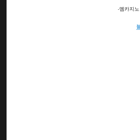
-엠카지노