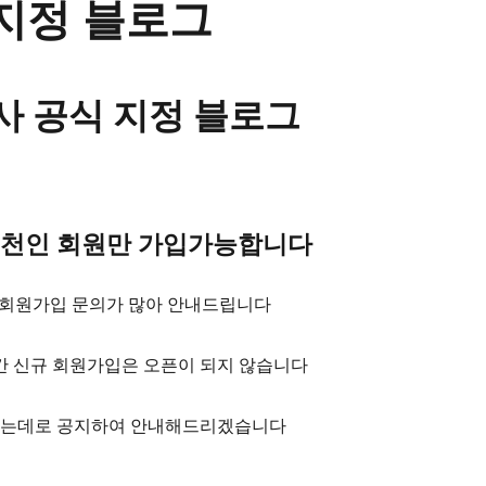
지정 블로그
사 공식 지정 블로그
추천인 회원만 가입가능합니다
 회원가입 문의가 많아 안내드립니다
 신규 회원가입은 오픈이 되지 않습니다
되는데로 공지하여 안내해드리겠습니다