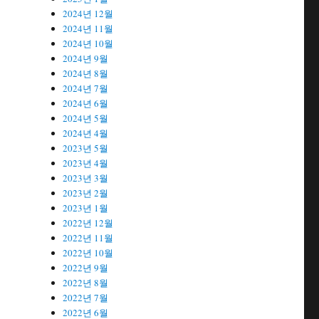
2024년 12월
2024년 11월
2024년 10월
2024년 9월
2024년 8월
2024년 7월
2024년 6월
2024년 5월
2024년 4월
2023년 5월
2023년 4월
2023년 3월
2023년 2월
2023년 1월
2022년 12월
2022년 11월
2022년 10월
2022년 9월
2022년 8월
2022년 7월
2022년 6월