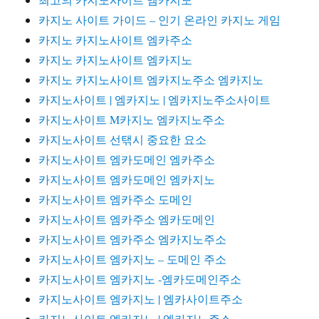
카지노 사이트 가이드 – 인기 온라인 카지노 게임
카지노 카지노사이트 엠카주소
카지노 카지노사이트 엠카지노
카지노 카지노사이트 엠카지노주소 엠카지노
카지노사이트 | 엠카지노 | 엠카지노주소사이트
카지노사이트 M카지노 엠카지노주소
카지노사이트 선탞시 중요한 요소
카지노사이트 엠카도메인 엠카주소
카지노사이트 엠카도메인 엠카지노
카지노사이트 엠카주소 도메인
카지노사이트 엠카주소 엠카도메인
카지노사이트 엠카주소 엠카지노주소
카지노사이트 엠카지노 – 도메인 주소
카지노사이트 엠카지노 -엠카도메인주소
카지노사이트 엠카지노 | 엠카사이트주소
카지노사이트 엠카지노 | 엠카지노주소