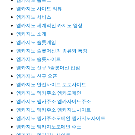
엠카지노 사이트 리뷰
엠카지노 서비스
엠카지노 세계적인 카지노 영상
엠카지노 소개
엠카지노 슬롯게임
엠카지노 슬롯머신의 종류와 특징
엠카지노 슬롯사이트
엠카지노 신규 5슬롯머신 입점
엠카지노 신규 오픈
엠카지노 안전사이트 토토사이트
엠카지노 엠카주소 엠카도메인
엠카지노 엠카주소 엠카사이트주소
엠카지노 엠카주소 엠카지노사이트
엠카지노 엠카주소도메인 엠카지노사이트
엠카지노 엠카지노도메인 주소
엠카지노 엠카지노사이트