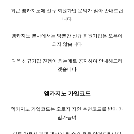
최근 엠카지노에 신규 회원가입 문의가 많아 안내드립
니다
엠카지노 본사에서는 당분간 신규 회원가입은 오픈이
되지 않습니다
다음 신규가입 진행이 되는데로 공지하여 안내해드리
겠습니다
엠카지노 가입코드
엠카지노 가입코드는 오로지 지인 추천코드를 받아 가
입가능며
이를 악용시 제재 대상이 될 수 있음을 알려드립니다