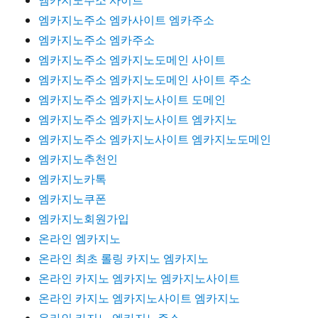
엠카지노주소 엠카사이트 엠카주소
엠카지노주소 엠카주소
엠카지노주소 엠카지노도메인 사이트
엠카지노주소 엠카지노도메인 사이트 주소
엠카지노주소 엠카지노사이트 도메인
엠카지노주소 엠카지노사이트 엠카지노
엠카지노주소 엠카지노사이트 엠카지노도메인
엠카지노추천인
엠카지노카톡
엠카지노쿠폰
엠카지노회원가입
온라인 엠카지노
온라인 최초 롤링 카지노 엠카지노
온라인 카지노 엠카지노 엠카지노사이트
온라인 카지노 엠카지노사이트 엠카지노
온라인 카지노 엠카지노주소