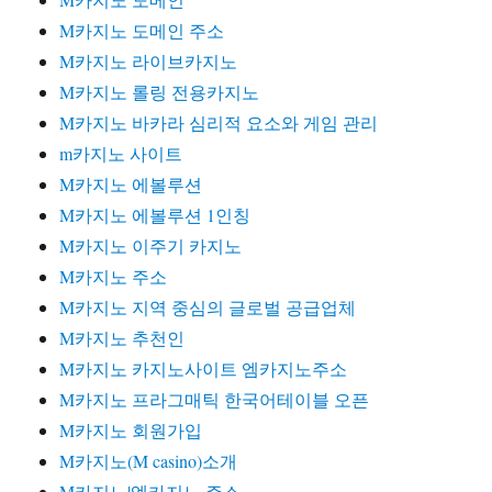
M카지노 도메인 주소
M카지노 라이브카지노
M카지노 롤링 전용카지노
M카지노 바카라 심리적 요소와 게임 관리
m카지노 사이트
M카지노 에볼루션
M카지노 에볼루션 1인칭
M카지노 이주기 카지노
M카지노 주소
M카지노 지역 중심의 글로벌 공급업체
M카지노 추천인
M카지노 카지노사이트 엠카지노주소
M카지노 프라그매틱 한국어테이블 오픈
M카지노 회원가입
M카지노(M casino)소개
M카지노|엠카지노 주소