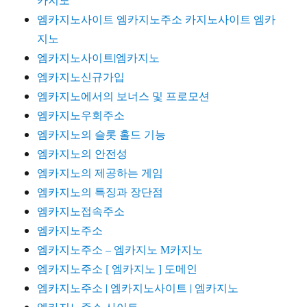
엠카지노사이트 엠카지노주소 카지노사이트 엠카
지노
엠카지노사이트|엠카지노
엠카지노신규가입
엠카지노에서의 보너스 및 프로모션
엠카지노우회주소
엠카지노의 슬롯 홀드 기능
엠카지노의 안전성
엠카지노의 제공하는 게임
엠카지노의 특징과 장단점
엠카지노접속주소
엠카지노주소
엠카지노주소 – 엠카지노 M카지노
엠카지노주소 [ 엠카지노 ] 도메인
엠카지노주소 | 엠카지노사이트 | 엠카지노
엠카지노주소 사이트