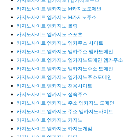
카지노사이트 엠카지노 M카지노도메인
카지노사이트 엠카지노 M카지노주소
카지노사이트 엠카지노 롤링
카지노사이트 엠카지노 스포츠
카지노사이트 엠카지노 엠카주소 사이트
카지노사이트 엠카지노 엠카주소 엠카도메인
카지노사이트 엠카지노 엠카지노도메인 엠카주소
카지노사이트 엠카지노 엠카지노주소 도메인
카지노사이트 엠카지노 엠카지노주소도메인
카지노사이트 엠카지노 전용사이트
카지노사이트 엠카지노 접속주소
카지노사이트 엠카지노 주소 엠카지노 도메인
카지노사이트 엠카지노 주소 엠카지노사이트
카지노사이트 엠카지노 카지노
카지노사이트 엠카지노 카지노게임
카지노사이트 엠카지노 테더