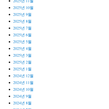
2025년 11월
2025년 10월
2025년 9월
2025년 8월
2025년 7월
2025년 6월
2025년 5월
2025년 4월
2025년 3월
2025년 2월
2025년 1월
2024년 12월
2024년 11월
2024년 10월
2024년 9월
2024년 8월