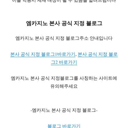
엠카지노 본사 공식 지정 블로그
엠카지노 본사 공식 지정 블로그주소 안내입니다
본사 공식 지정 블로그1바로가기
,
본사 공식 지정 블로
그2 바로가기
엠카지노 본사 공식 지정블로그를 사칭하는 사이트에
유의해주세요
-엠카지노 본사 공식 지정 블로그-
블로그 바로가기