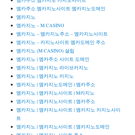
엠카주소 엠카지노사이트 엠카지노도메인
엠카지노
엠카지노 – M CASINO
엠카지노 – 엠카지노주소 – 엠카지노사이트
엠카지노 – 카지노사이트 엠카도메인 주소
엠카지노 (M CASINO) 설립
엠카지노 | 엠카주소 사이트 도메인
엠카지노 | 엠카지노 라이브카지노
엠카지노 | 엠카지노 카지노
엠카지노 | 엠카지노도메인 | 엠카주소
엠카지노 | 엠카지노사이트 | M카지노
엠카지노 | 엠카지노사이트 | 엠카주소
엠카지노 | 엠카지노사이트 | 엠카지노 카지노사이
트
엠카지노 | 엠카지노사이트 | 엠카지노도메인
엠카지노 | 엠카지노사이트 주소