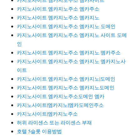
카지노사이트 엠카지노주소 엠카주소
카지노사이트 엠카지노주소 엠카지노
카지노사이트 엠카지노주소 엠카지노 도메인
카지노사이트 엠카지노주소 엠카지노 사이트 도메
인
카지노사이트 엠카지노주소 엠카지노 엠카주소
카지노사이트 엠카지노주소 엠카지노 엠카지노사
이트
카지노사이트 엠카지노주소 엠카지노|도메인
카지노사이트 엠카지노주소 엠카지노도메인
카지노사이트 엠카지노주소도메인 엠카
카지노사이트|엠카지노|엠카도메인주소
카지노사이트|엠카지노주소
허위 라이센스 또는 라이센스 부재
호텔 5슬롯 이용방법