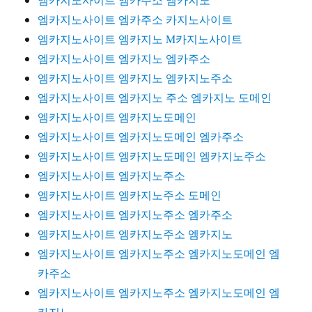
엠카지노사이트 엠카주소 카지노사이트
엠카지노사이트 엠카지노 M카지노사이트
엠카지노사이트 엠카지노 엠카주소
엠카지노사이트 엠카지노 엠카지노주소
엠카지노사이트 엠카지노 주소 엠카지노 도메인
엠카지노사이트 엠카지노도메인
엠카지노사이트 엠카지노도메인 엠카주소
엠카지노사이트 엠카지노도메인 엠카지노주소
엠카지노사이트 엠카지노주소
엠카지노사이트 엠카지노주소 도메인
엠카지노사이트 엠카지노주소 엠카주소
엠카지노사이트 엠카지노주소 엠카지노
엠카지노사이트 엠카지노주소 엠카지노도메인 엠
카주소
엠카지노사이트 엠카지노주소 엠카지노도메인 엠
카지노