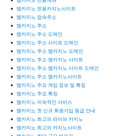
엠카지노 전용카지노사이트
엠카지노 접속주소
엠카지노 주소
엠카지노 주소 도메인
엠카지노 주소 사이트 도메인
엠카지노 주소 엠카지노 도메인
엠카지노 주소 엠카지노 사이트
엠카지노 주소 엠카지노 사이트 도메인
엠카지노 주소 엠카지노사이트
엠카지노 주요 게임 정보 및 특징
엠카지노 주요 특징
엠카지노 지속적인 서비스
엠카지노 첫 신규 회원가입 등급 안내
엠카지노 최고의 라이브 카지노
엠카지노 최고의 카지노사이트
엠카지노 최대 규모 바카라