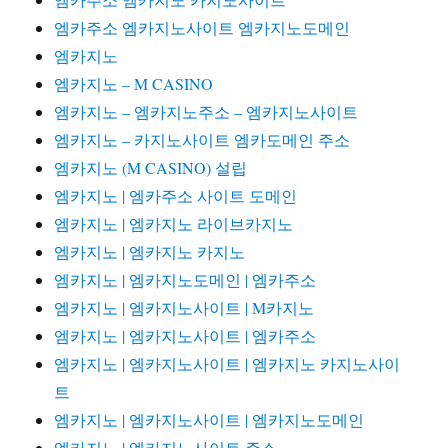
엠카주소 엠카지노사이트 엠카지노도메인
엠카지노
엠카지노 – M CASINO
엠카지노 – 엠카지노주소 – 엠카지노사이트
엠카지노 – 카지노사이트 엠카도메인 주소
엠카지노 (M CASINO) 설립
엠카지노 | 엠카주소 사이트 도메인
엠카지노 | 엠카지노 라이브카지노
엠카지노 | 엠카지노 카지노
엠카지노 | 엠카지노도메인 | 엠카주소
엠카지노 | 엠카지노사이트 | M카지노
엠카지노 | 엠카지노사이트 | 엠카주소
엠카지노 | 엠카지노사이트 | 엠카지노 카지노사이
트
엠카지노 | 엠카지노사이트 | 엠카지노도메인
엠카지노 | 엠카지노사이트 주소