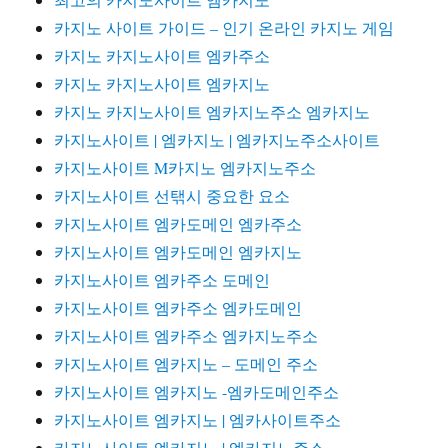
카지노 사이트 가이드 – 인기 온라인 카지노 게임
카지노 카지노사이트 엠카주소
카지노 카지노사이트 엠카지노
카지노 카지노사이트 엠카지노주소 엠카지노
카지노사이트 | 엠카지노 | 엠카지노주소사이트
카지노사이트 M카지노 엠카지노주소
카지노사이트 선탞시 중요한 요소
카지노사이트 엠카도메인 엠카주소
카지노사이트 엠카도메인 엠카지노
카지노사이트 엠카주소 도메인
카지노사이트 엠카주소 엠카도메인
카지노사이트 엠카주소 엠카지노주소
카지노사이트 엠카지노 – 도메인 주소
카지노사이트 엠카지노 -엠카도메인주소
카지노사이트 엠카지노 | 엠카사이트주소
카지노사이트 엠카지노 | 엠카지노주소