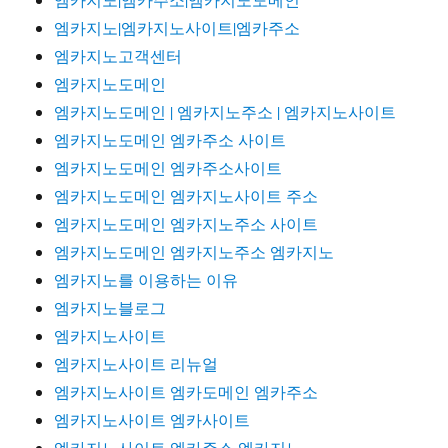
엠카지노|엠카지노사이트|엠카주소
엠카지노고객센터
엠카지노도메인
엠카지노도메인 | 엠카지노주소 | 엠카지노사이트
엠카지노도메인 엠카주소 사이트
엠카지노도메인 엠카주소사이트
엠카지노도메인 엠카지노사이트 주소
엠카지노도메인 엠카지노주소 사이트
엠카지노도메인 엠카지노주소 엠카지노
엠카지노를 이용하는 이유
엠카지노블로그
엠카지노사이트
엠카지노사이트 리뉴얼
엠카지노사이트 엠카도메인 엠카주소
엠카지노사이트 엠카사이트
엠카지노사이트 엠카주소 엠카지노