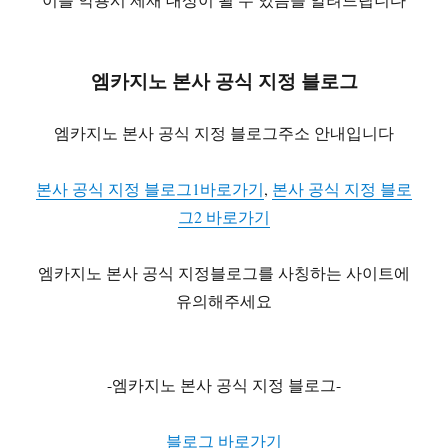
엠카지노 본사 공식 지정 블로그
엠카지노 본사 공식 지정 블로그주소 안내입니다
본사 공식 지정 블로그1바로가기
,
본사 공식 지정 블로
그2 바로가기
엠카지노 본사 공식 지정블로그를 사칭하는 사이트에
유의해주세요
-엠카지노 본사 공식 지정 블로그-
블로그 바로가기