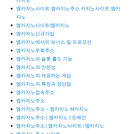
엠카지노사이트 엠카지노주소 카지노사이트 엠카
지노
엠카지노사이트|엠카지노
엠카지노신규가입
엠카지노에서의 보너스 및 프로모션
엠카지노우회주소
엠카지노의 슬롯 홀드 기능
엠카지노의 안전성
엠카지노의 제공하는 게임
엠카지노의 특징과 장단점
엠카지노접속주소
엠카지노주소
엠카지노주소 – 엠카지노 M카지노
엠카지노주소 [ 엠카지노 ] 도메인
엠카지노주소 | 엠카지노사이트 | 엠카지노
엠카지노주소 사이트