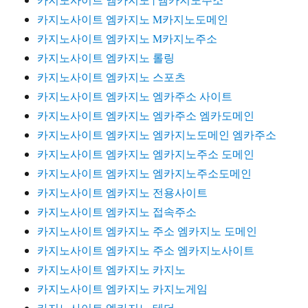
카지노사이트 엠카지노 M카지노도메인
카지노사이트 엠카지노 M카지노주소
카지노사이트 엠카지노 롤링
카지노사이트 엠카지노 스포츠
카지노사이트 엠카지노 엠카주소 사이트
카지노사이트 엠카지노 엠카주소 엠카도메인
카지노사이트 엠카지노 엠카지노도메인 엠카주소
카지노사이트 엠카지노 엠카지노주소 도메인
카지노사이트 엠카지노 엠카지노주소도메인
카지노사이트 엠카지노 전용사이트
카지노사이트 엠카지노 접속주소
카지노사이트 엠카지노 주소 엠카지노 도메인
카지노사이트 엠카지노 주소 엠카지노사이트
카지노사이트 엠카지노 카지노
카지노사이트 엠카지노 카지노게임
카지노사이트 엠카지노 테더