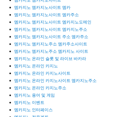
엠카지노 엠카지노사이트 엠카
엠카지노 엠카지노사이트 엠카주소
엠카지노 엠카지노사이트 엠카지노도메인
엠카지노 엠카지노사이트 엠카지노주소
엠카지노 엠카지노사이트 주소 엠카주소
엠카지노 엠카지노주소 엠카주소사이트
엠카지노 엠카지노주소 엠카지노 사이트
엠카지노 온라인 슬롯 및 라이브 바카라
엠카지노 온라인 카지노
엠카지노 온라인 카지노사이트
엠카지노 온라인 카지노사이트 엠카지노주소
엠카지노 온라인 카지노주소
엠카지노 용어 및 게임
엠카지노 이벤트
엠카지노 인터페이스
엠카지노 전용계좌