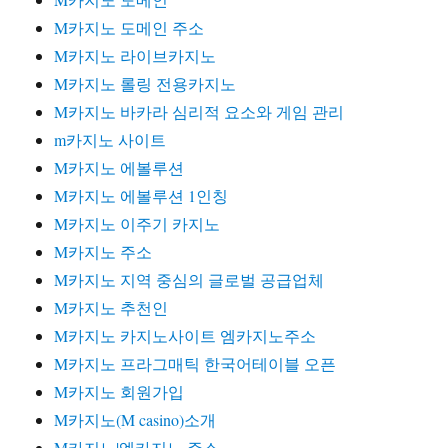
M카지노 도메인 주소
M카지노 라이브카지노
M카지노 롤링 전용카지노
M카지노 바카라 심리적 요소와 게임 관리
m카지노 사이트
M카지노 에볼루션
M카지노 에볼루션 1인칭
M카지노 이주기 카지노
M카지노 주소
M카지노 지역 중심의 글로벌 공급업체
M카지노 추천인
M카지노 카지노사이트 엠카지노주소
M카지노 프라그매틱 한국어테이블 오픈
M카지노 회원가입
M카지노(M casino)소개
M카지노|엠카지노 주소