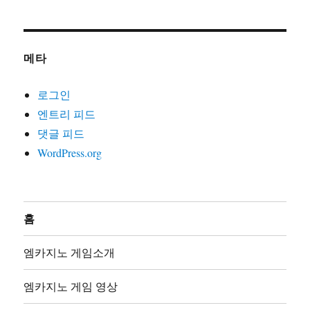
메타
로그인
엔트리 피드
댓글 피드
WordPress.org
홈
엠카지노 게임소개
엠카지노 게임 영상