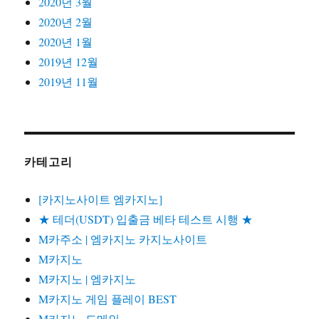
2020년 3월
2020년 2월
2020년 1월
2019년 12월
2019년 11월
카테고리
[카지노사이트 엠카지노]
★ 테더(USDT) 입출금 베타 테스트 시행 ★
M카주소 | 엠카지노 카지노사이트
M카지노
M카지노 | 엠카지노
M카지노 게임 플레이 BEST
M카지노 도메인