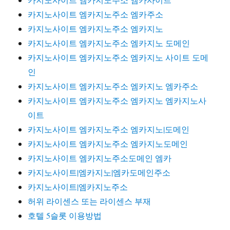
카지노사이트 엠카지노주소 엠카주소
카지노사이트 엠카지노주소 엠카지노
카지노사이트 엠카지노주소 엠카지노 도메인
카지노사이트 엠카지노주소 엠카지노 사이트 도메
인
카지노사이트 엠카지노주소 엠카지노 엠카주소
카지노사이트 엠카지노주소 엠카지노 엠카지노사
이트
카지노사이트 엠카지노주소 엠카지노|도메인
카지노사이트 엠카지노주소 엠카지노도메인
카지노사이트 엠카지노주소도메인 엠카
카지노사이트|엠카지노|엠카도메인주소
카지노사이트|엠카지노주소
허위 라이센스 또는 라이센스 부재
호텔 5슬롯 이용방법