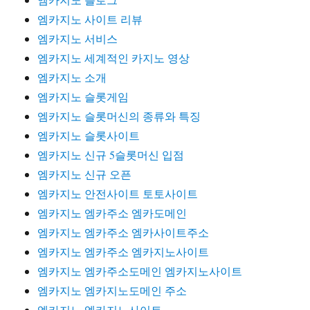
엠카지노 사이트 리뷰
엠카지노 서비스
엠카지노 세계적인 카지노 영상
엠카지노 소개
엠카지노 슬롯게임
엠카지노 슬롯머신의 종류와 특징
엠카지노 슬롯사이트
엠카지노 신규 5슬롯머신 입점
엠카지노 신규 오픈
엠카지노 안전사이트 토토사이트
엠카지노 엠카주소 엠카도메인
엠카지노 엠카주소 엠카사이트주소
엠카지노 엠카주소 엠카지노사이트
엠카지노 엠카주소도메인 엠카지노사이트
엠카지노 엠카지노도메인 주소
엠카지노 엠카지노사이트