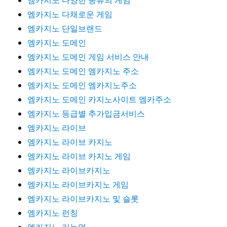
엠카지노 다채로운 게임
엠카지노 단일브랜드
엠카지노 도메인
엠카지노 도메인 게임 서비스 안내
엠카지노 도메인 엠카지노 주소
엠카지노 도메인 엠카지노주소
엠카지노 도메인 카지노사이트 엠카주소
엠카지노 등급별 추가입금서비스
엠카지노 라이브
엠카지노 라이브 카지노
엠카지노 라이브 카지노 게임
엠카지노 라이브카지노
엠카지노 라이브카지노 게임
엠카지노 라이브카지노 및 슬롯
엠카지노 런칭
엠카지노 리뉴얼