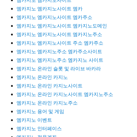
엠카지노 엠카지노사이트 엠카
엠카지노 엠카지노사이트 엠카주소
엠카지노 엠카지노사이트 엠카지노도메인
엠카지노 엠카지노사이트 엠카지노주소
엠카지노 엠카지노사이트 주소 엠카주소
엠카지노 엠카지노주소 엠카주소사이트
엠카지노 엠카지노주소 엠카지노 사이트
엠카지노 온라인 슬롯 및 라이브 바카라
엠카지노 온라인 카지노
엠카지노 온라인 카지노사이트
엠카지노 온라인 카지노사이트 엠카지노주소
엠카지노 온라인 카지노주소
엠카지노 용어 및 게임
엠카지노 이벤트
엠카지노 인터페이스
엠카지노 전용계좌