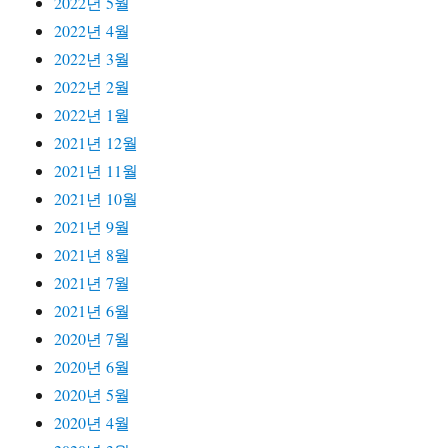
2022년 5월
2022년 4월
2022년 3월
2022년 2월
2022년 1월
2021년 12월
2021년 11월
2021년 10월
2021년 9월
2021년 8월
2021년 7월
2021년 6월
2020년 7월
2020년 6월
2020년 5월
2020년 4월