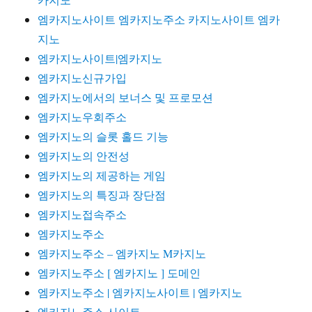
엠카지노사이트 엠카지노주소 카지노사이트 엠카
지노
엠카지노사이트|엠카지노
엠카지노신규가입
엠카지노에서의 보너스 및 프로모션
엠카지노우회주소
엠카지노의 슬롯 홀드 기능
엠카지노의 안전성
엠카지노의 제공하는 게임
엠카지노의 특징과 장단점
엠카지노접속주소
엠카지노주소
엠카지노주소 – 엠카지노 M카지노
엠카지노주소 [ 엠카지노 ] 도메인
엠카지노주소 | 엠카지노사이트 | 엠카지노
엠카지노주소 사이트