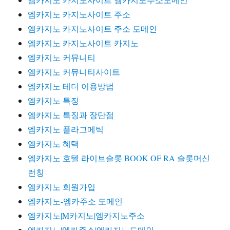
엠카지노 카지노사이트 주소
엠카지노 카지노사이트 주소 도메인
엠카지노 카지노사이트 카지노
엠카지노 커뮤니티
엠카지노 커뮤니티사이트
엠카지노 테더 이용방법
엠카지노 특징
엠카지노 특징과 장단점
엠카지노 플라그메틱
엠카지노 혜택
엠카지노 호텔 라이브슬롯 BOOK OF RA 슬롯머신
런칭
엠카지노 회원가입
엠카지노-엠카주소 도메인
엠카지노|M카지노|엠카지노주소
엠카지노|엠카주소|엠카지노도메인