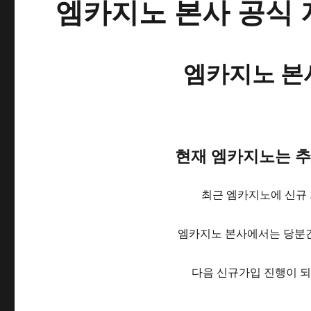
엠카지노 본사 공식 
엠카지노 본
현재 엠카지노는 
최근 엠카지노에 신규
엠카지노 본사에서는 당분간
다음 신규가입 진행이 