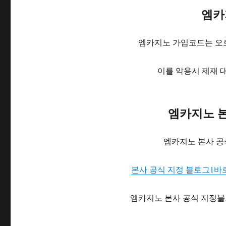
엠카
엠카지노 가입코드는 오
이를 악용시 제재 
엠카지노 본
엠카지노 본사 공
본사 공식 지정 블로그1
엠카지노 본사 공식 지정