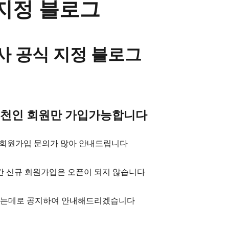
지정 블로그
사 공식 지정 블로그
추천인 회원만 가입가능합니다
 회원가입 문의가 많아 안내드립니다
 신규 회원가입은 오픈이 되지 않습니다
되는데로 공지하여 안내해드리겠습니다