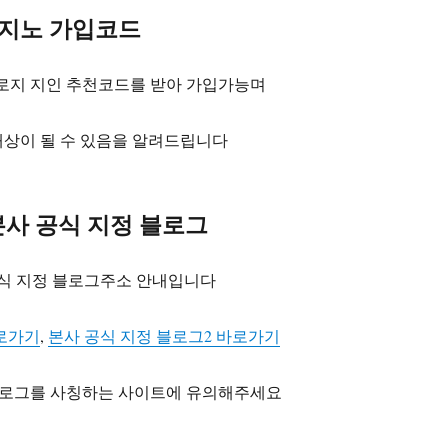
지노 가입코드
로지 지인 추천코드를 받아 가입가능며
대상이 될 수 있음을 알려드립니다
사 공식 지정 블로그
식 지정 블로그주소 안내입니다
바로가기
,
본사 공식 지정 블로그2 바로가기
블로그를 사칭하는 사이트에 유의해주세요