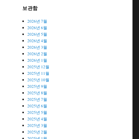
보관함
2026년 7월
2026년 6월
2026년 5월
2026년 4월
2026년 3월
2026년 2월
2026년 1월
2025년 12월
2025년 11월
2025년 10월
2025년 9월
2025년 8월
2025년 7월
2025년 6월
2025년 5월
2025년 4월
2025년 3월
2025년 2월
2025년 1월