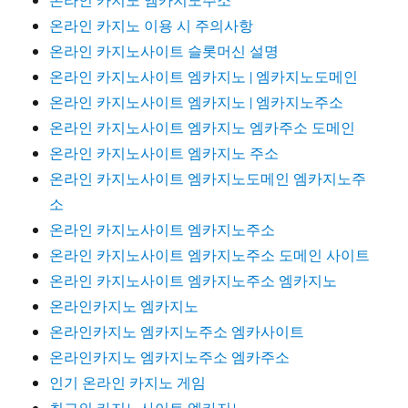
온라인 카지노 이용 시 주의사항
온라인 카지노사이트 슬롯머신 설명
온라인 카지노사이트 엠카지노 | 엠카지노도메인
온라인 카지노사이트 엠카지노 | 엠카지노주소
온라인 카지노사이트 엠카지노 엠카주소 도메인
온라인 카지노사이트 엠카지노 주소
온라인 카지노사이트 엠카지노도메인 엠카지노주
소
온라인 카지노사이트 엠카지노주소
온라인 카지노사이트 엠카지노주소 도메인 사이트
온라인 카지노사이트 엠카지노주소 엠카지노
온라인카지노 엠카지노
온라인카지노 엠카지노주소 엠카사이트
온라인카지노 엠카지노주소 엠카주소
인기 온라인 카지노 게임
최고의 카지노사이트 엠카지노