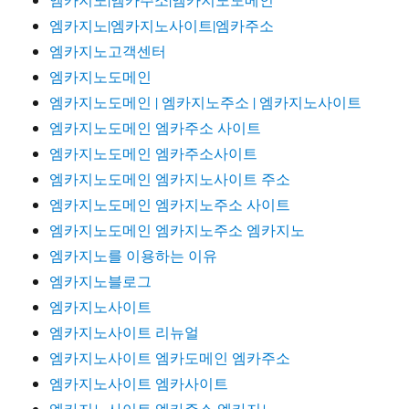
엠카지노|엠카지노사이트|엠카주소
엠카지노고객센터
엠카지노도메인
엠카지노도메인 | 엠카지노주소 | 엠카지노사이트
엠카지노도메인 엠카주소 사이트
엠카지노도메인 엠카주소사이트
엠카지노도메인 엠카지노사이트 주소
엠카지노도메인 엠카지노주소 사이트
엠카지노도메인 엠카지노주소 엠카지노
엠카지노를 이용하는 이유
엠카지노블로그
엠카지노사이트
엠카지노사이트 리뉴얼
엠카지노사이트 엠카도메인 엠카주소
엠카지노사이트 엠카사이트
엠카지노사이트 엠카주소 엠카지노