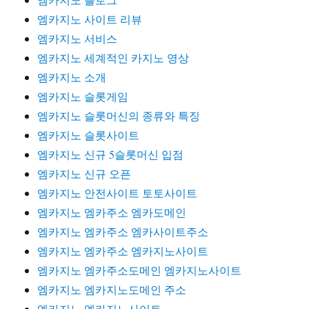
엠카지노 사이트 리뷰
엠카지노 서비스
엠카지노 세계적인 카지노 영상
엠카지노 소개
엠카지노 슬롯게임
엠카지노 슬롯머신의 종류와 특징
엠카지노 슬롯사이트
엠카지노 신규 5슬롯머신 입점
엠카지노 신규 오픈
엠카지노 안전사이트 토토사이트
엠카지노 엠카주소 엠카도메인
엠카지노 엠카주소 엠카사이트주소
엠카지노 엠카주소 엠카지노사이트
엠카지노 엠카주소도메인 엠카지노사이트
엠카지노 엠카지노도메인 주소
엠카지노 엠카지노사이트