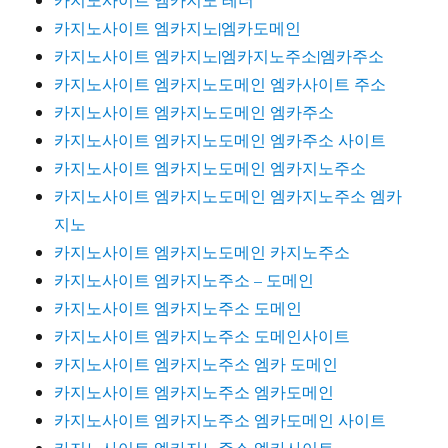
카지노사이트 엠카지노|엠카도메인
카지노사이트 엠카지노|엠카지노주소|엠카주소
카지노사이트 엠카지노도메인 엠카사이트 주소
카지노사이트 엠카지노도메인 엠카주소
카지노사이트 엠카지노도메인 엠카주소 사이트
카지노사이트 엠카지노도메인 엠카지노주소
카지노사이트 엠카지노도메인 엠카지노주소 엠카
지노
카지노사이트 엠카지노도메인 카지노주소
카지노사이트 엠카지노주소 – 도메인
카지노사이트 엠카지노주소 도메인
카지노사이트 엠카지노주소 도메인사이트
카지노사이트 엠카지노주소 엠카 도메인
카지노사이트 엠카지노주소 엠카도메인
카지노사이트 엠카지노주소 엠카도메인 사이트
카지노사이트 엠카지노주소 엠카사이트