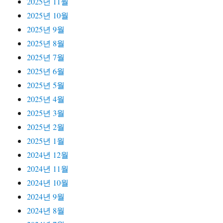
2025년 11월
2025년 10월
2025년 9월
2025년 8월
2025년 7월
2025년 6월
2025년 5월
2025년 4월
2025년 3월
2025년 2월
2025년 1월
2024년 12월
2024년 11월
2024년 10월
2024년 9월
2024년 8월