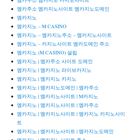
엠카주소 엠카지노사이트 엠카지노도메인
엠카지노
엠카지노 – M CASINO
엠카지노 – 엠카지노주소 – 엠카지노사이트
엠카지노 – 카지노사이트 엠카도메인 주소
엠카지노 (M CASINO) 설립
엠카지노 | 엠카주소 사이트 도메인
엠카지노 | 엠카지노 라이브카지노
엠카지노 | 엠카지노 카지노
엠카지노 | 엠카지노도메인 | 엠카주소
엠카지노 | 엠카지노사이트 | M카지노
엠카지노 | 엠카지노사이트 | 엠카주소
엠카지노 | 엠카지노사이트 | 엠카지노 카지노사이
트
엠카지노 | 엠카지노사이트 | 엠카지노도메인
엠카지노 | 엠카지노사이트 주소