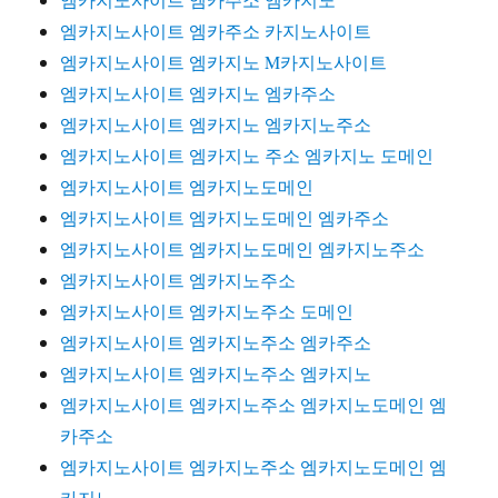
엠카지노사이트 엠카주소 카지노사이트
엠카지노사이트 엠카지노 M카지노사이트
엠카지노사이트 엠카지노 엠카주소
엠카지노사이트 엠카지노 엠카지노주소
엠카지노사이트 엠카지노 주소 엠카지노 도메인
엠카지노사이트 엠카지노도메인
엠카지노사이트 엠카지노도메인 엠카주소
엠카지노사이트 엠카지노도메인 엠카지노주소
엠카지노사이트 엠카지노주소
엠카지노사이트 엠카지노주소 도메인
엠카지노사이트 엠카지노주소 엠카주소
엠카지노사이트 엠카지노주소 엠카지노
엠카지노사이트 엠카지노주소 엠카지노도메인 엠
카주소
엠카지노사이트 엠카지노주소 엠카지노도메인 엠
카지노