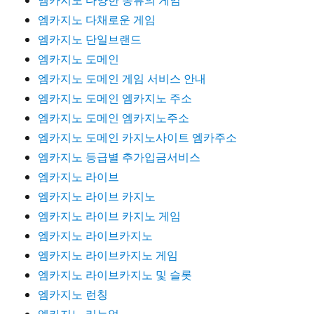
엠카지노 다채로운 게임
엠카지노 단일브랜드
엠카지노 도메인
엠카지노 도메인 게임 서비스 안내
엠카지노 도메인 엠카지노 주소
엠카지노 도메인 엠카지노주소
엠카지노 도메인 카지노사이트 엠카주소
엠카지노 등급별 추가입금서비스
엠카지노 라이브
엠카지노 라이브 카지노
엠카지노 라이브 카지노 게임
엠카지노 라이브카지노
엠카지노 라이브카지노 게임
엠카지노 라이브카지노 및 슬롯
엠카지노 런칭
엠카지노 리뉴얼