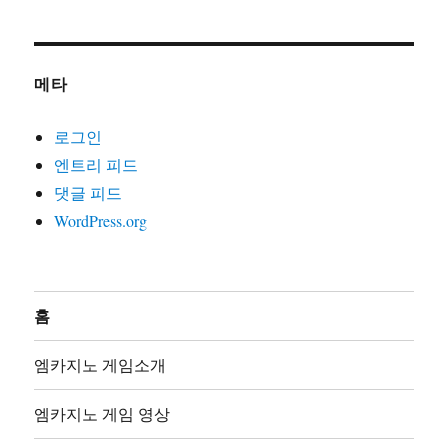
메타
로그인
엔트리 피드
댓글 피드
WordPress.org
홈
엠카지노 게임소개
엠카지노 게임 영상