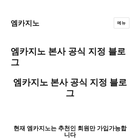
엠카지노
메뉴
엠카지노 본사 공식 지정 블로
그
엠카지노 본사 공식 지정 블로
그
현재 엠카지노는 추천인 회원만 가입가능합
니다