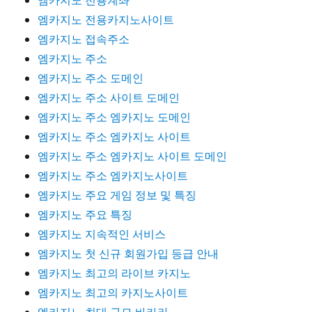
엠카지노 전용카지노사이트
엠카지노 접속주소
엠카지노 주소
엠카지노 주소 도메인
엠카지노 주소 사이트 도메인
엠카지노 주소 엠카지노 도메인
엠카지노 주소 엠카지노 사이트
엠카지노 주소 엠카지노 사이트 도메인
엠카지노 주소 엠카지노사이트
엠카지노 주요 게임 정보 및 특징
엠카지노 주요 특징
엠카지노 지속적인 서비스
엠카지노 첫 신규 회원가입 등급 안내
엠카지노 최고의 라이브 카지노
엠카지노 최고의 카지노사이트
엠카지노 최대 규모 바카라