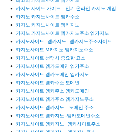
카지노 사이트 가이드 – 인기 온라인 카지노 게임
카지노 카지노사이트 엠카주소
카지노 카지노사이트 엠카지노
카지노 카지노사이트 엠카지노주소 엠카지노
카지노사이트 | 엠카지노 | 엠카지노주소사이트
카지노사이트 M카지노 엠카지노주소
카지노사이트 선탞시 중요한 요소
카지노사이트 엠카도메인 엠카주소
카지노사이트 엠카도메인 엠카지노
카지노사이트 엠카주소 도메인
카지노사이트 엠카주소 엠카도메인
카지노사이트 엠카주소 엠카지노주소
카지노사이트 엠카지노 – 도메인 주소
카지노사이트 엠카지노 -엠카도메인주소
카지노사이트 엠카지노 | 엠카사이트주소
카지노사이트 엠카지노 | 엠카지노주소