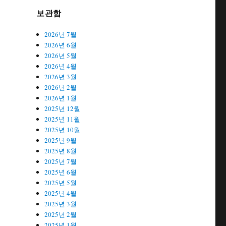
보관함
2026년 7월
2026년 6월
2026년 5월
2026년 4월
2026년 3월
2026년 2월
2026년 1월
2025년 12월
2025년 11월
2025년 10월
2025년 9월
2025년 8월
2025년 7월
2025년 6월
2025년 5월
2025년 4월
2025년 3월
2025년 2월
2025년 1월