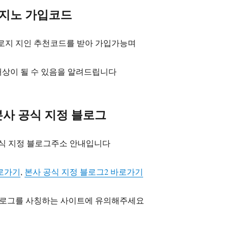
지노 가입코드
로지 지인 추천코드를 받아 가입가능며
대상이 될 수 있음을 알려드립니다
사 공식 지정 블로그
식 지정 블로그주소 안내입니다
바로가기
,
본사 공식 지정 블로그2 바로가기
블로그를 사칭하는 사이트에 유의해주세요