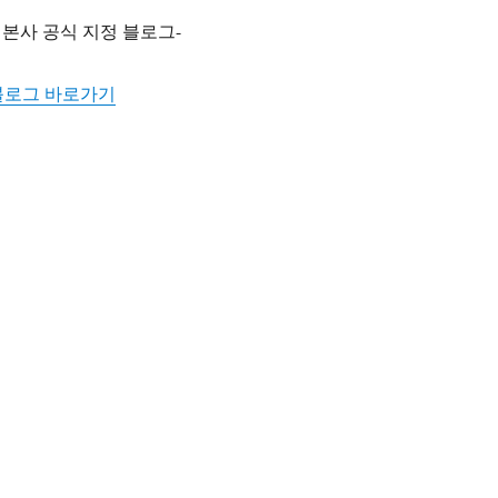
 본사 공식 지정 블로그-
블로그 바로가기