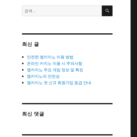
검
검
색
색:
최신 글
안전한 엠카지노 이용 방법
온라인 카지노 이용 시 주의사항
엠카지노 주요 게임 정보 및 특징
엠카지노의 안전성
엠카지노 첫 신규 회원가입 등급 안내
최신 댓글