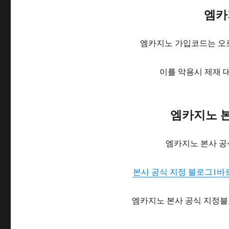
엠카
엠카지노 가입코드는 오
이를 악용시 제재 
엠카지노 본
엠카지노 본사 공
본사 공식 지정 블로그1
엠카지노 본사 공식 지정