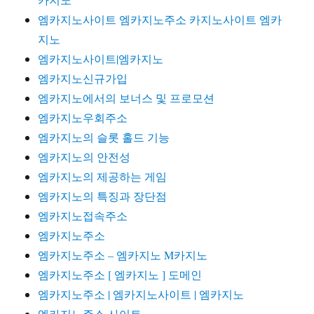
엠카지노사이트 엠카지노주소 카지노사이트 엠카
지노
엠카지노사이트|엠카지노
엠카지노신규가입
엠카지노에서의 보너스 및 프로모션
엠카지노우회주소
엠카지노의 슬롯 홀드 기능
엠카지노의 안전성
엠카지노의 제공하는 게임
엠카지노의 특징과 장단점
엠카지노접속주소
엠카지노주소
엠카지노주소 – 엠카지노 M카지노
엠카지노주소 [ 엠카지노 ] 도메인
엠카지노주소 | 엠카지노사이트 | 엠카지노
엠카지노주소 사이트