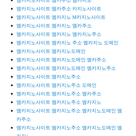
엠카지노사이트 엠카주소 카지노사이트
엠카지노사이트 엠카지노 M카지노사이트
엠카지노사이트 엠카지노 엠카주소
엠카지노사이트 엠카지노 엠카지노주소
엠카지노사이트 엠카지노 주소 엠카지노 도메인
엠카지노사이트 엠카지노도메인
엠카지노사이트 엠카지노도메인 엠카주소
엠카지노사이트 엠카지노도메인 엠카지노주소
엠카지노사이트 엠카지노주소
엠카지노사이트 엠카지노주소 도메인
엠카지노사이트 엠카지노주소 엠카주소
엠카지노사이트 엠카지노주소 엠카지노
엠카지노사이트 엠카지노주소 엠카지노도메인 엠
카주소
엠카지노사이트 엠카지노주소 엠카지노도메인 엠
카지노