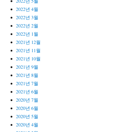
2022년 5월
2022년 4월
2022년 3월
2022년 2월
2022년 1월
2021년 12월
2021년 11월
2021년 10월
2021년 9월
2021년 8월
2021년 7월
2021년 6월
2020년 7월
2020년 6월
2020년 5월
2020년 4월