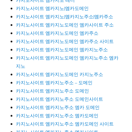
카지노사이트 엠카지노|엠카도메인
카지노사이트 엠카지노|엠카지노주소|엠카주소
카지노사이트 엠카지노도메인 엠카사이트 주소
카지노사이트 엠카지노도메인 엠카주소
카지노사이트 엠카지노도메인 엠카주소 사이트
카지노사이트 엠카지노도메인 엠카지노주소
카지노사이트 엠카지노도메인 엠카지노주소 엠카
지노
카지노사이트 엠카지노도메인 카지노주소
카지노사이트 엠카지노주소 – 도메인
카지노사이트 엠카지노주소 도메인
카지노사이트 엠카지노주소 도메인사이트
카지노사이트 엠카지노주소 엠카 도메인
카지노사이트 엠카지노주소 엠카도메인
카지노사이트 엠카지노주소 엠카도메인 사이트
카지노사이트 엠카지노주소 엠카사이트