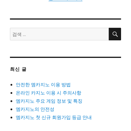
검
검
색
색:
최신 글
안전한 엠카지노 이용 방법
온라인 카지노 이용 시 주의사항
엠카지노 주요 게임 정보 및 특징
엠카지노의 안전성
엠카지노 첫 신규 회원가입 등급 안내