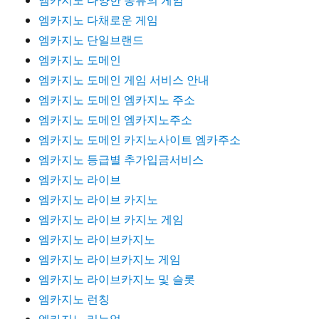
엠카지노 다채로운 게임
엠카지노 단일브랜드
엠카지노 도메인
엠카지노 도메인 게임 서비스 안내
엠카지노 도메인 엠카지노 주소
엠카지노 도메인 엠카지노주소
엠카지노 도메인 카지노사이트 엠카주소
엠카지노 등급별 추가입금서비스
엠카지노 라이브
엠카지노 라이브 카지노
엠카지노 라이브 카지노 게임
엠카지노 라이브카지노
엠카지노 라이브카지노 게임
엠카지노 라이브카지노 및 슬롯
엠카지노 런칭
엠카지노 리뉴얼