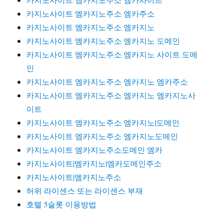
카지노사이트 엠카지노주소 엠카주소
카지노사이트 엠카지노주소 엠카지노
카지노사이트 엠카지노주소 엠카지노 도메인
카지노사이트 엠카지노주소 엠카지노 사이트 도메
인
카지노사이트 엠카지노주소 엠카지노 엠카주소
카지노사이트 엠카지노주소 엠카지노 엠카지노사
이트
카지노사이트 엠카지노주소 엠카지노|도메인
카지노사이트 엠카지노주소 엠카지노도메인
카지노사이트 엠카지노주소도메인 엠카
카지노사이트|엠카지노|엠카도메인주소
카지노사이트|엠카지노주소
허위 라이센스 또는 라이센스 부재
호텔 5슬롯 이용방법