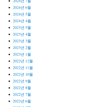
2024년 7월
2024년 6월
2024년 5월
2024년 4월
2023년 5월
2023년 4월
2023년 3월
2023년 2월
2023년 1월
2022년 12월
2022년 11월
2022년 10월
2022년 9월
2022년 8월
2022년 7월
2022년 6월