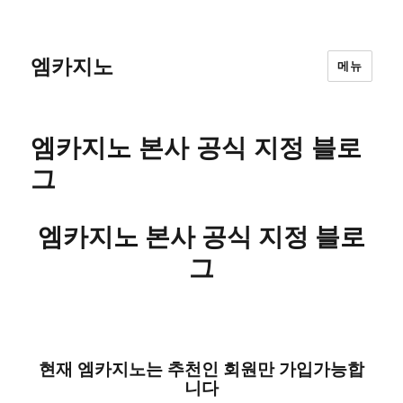
엠카지노
메뉴
엠카지노 본사 공식 지정 블로
그
엠카지노 본사 공식 지정 블로
그
현재 엠카지노는 추천인 회원만 가입가능합
니다