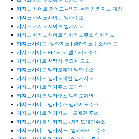
카지노 사이트 가이드 – 인기 온라인 카지노 게임
카지노 카지노사이트 엠카주소
카지노 카지노사이트 엠카지노
카지노 카지노사이트 엠카지노주소 엠카지노
카지노사이트 | 엠카지노 | 엠카지노주소사이트
카지노사이트 M카지노 엠카지노주소
카지노사이트 선탞시 중요한 요소
카지노사이트 엠카도메인 엠카주소
카지노사이트 엠카도메인 엠카지노
카지노사이트 엠카주소 도메인
카지노사이트 엠카주소 엠카도메인
카지노사이트 엠카주소 엠카지노주소
카지노사이트 엠카지노 – 도메인 주소
카지노사이트 엠카지노 -엠카도메인주소
카지노사이트 엠카지노 | 엠카사이트주소
카지노사이트 엠카지노 | 엠카지노주소