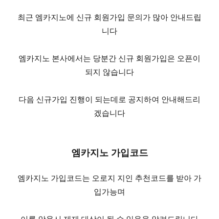
최근 엠카지노에 신규 회원가입 문의가 많아 안내드립
니다
엠카지노 본사에서는 당분간 신규 회원가입은 오픈이
되지 않습니다
다음 신규가입 진행이 되는데로 공지하여 안내해드리
겠습니다
엠카지노 가입코드
엠카지노 가입코드는 오로지 지인 추천코드를 받아 가
입가능며
이를 악용시 제재 대상이 될 수 있음을 알려드립니다