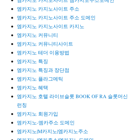
엠카지노 카지노사이트 주소
엠카지노 카지노사이트 주소 도메인
엠카지노 카지노사이트 카지노
엠카지노 커뮤니티
엠카지노 커뮤니티사이트
엠카지노 테더 이용방법
엠카지노 특징
엠카지노 특징과 장단점
엠카지노 플라그메틱
엠카지노 혜택
엠카지노 호텔 라이브슬롯 BOOK OF RA 슬롯머신
런칭
엠카지노 회원가입
엠카지노-엠카주소 도메인
엠카지노|M카지노|엠카지노주소
엠카지노|엠카주소|엠카지노도메인